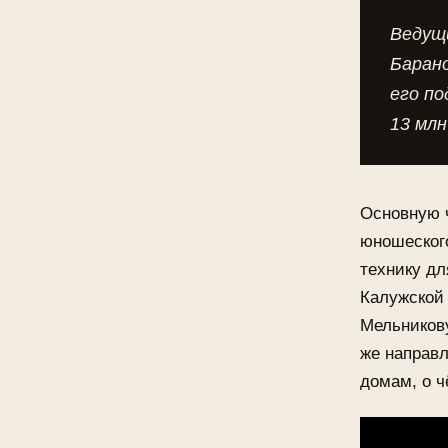
Ведущ
Баран
его по
13 млн
Основную ч
юношеского
технику дл
Калужской 
Мельникову
же направл
домам, о ч