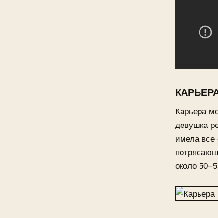
КАРЬЕР
Карьера мо
девушка ре
имела все
потрясающе
около 50−5