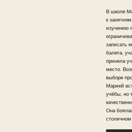
В школе Ма
к занятиям
изучению я
ограничив
записать е
балета, уч
приняла уч
место. Воз
выборе про
Марией вст
учёбы, но 
качественн
Она боялас
столичном 