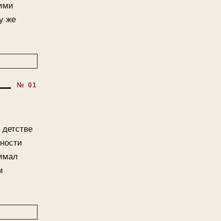
кими
у же
 детстве
ьности
нимал
м