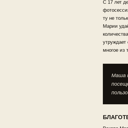
С 17 лет д
фотосесси
ту не толь
Марии уда
количества
утруждает 
многое из 
Маша 
посещ
польз
БЛАГОТ