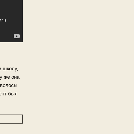
в школу,
у же она
 волосы
ент был