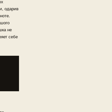
ых
и, одарив
ноте.
ьшого
шка не
ляет себе