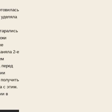
отовилась
 уделяла
старались
роки
же
заняла 2-е
ем
 перед
нии
т получить
а с этим.
ии в