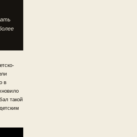
дать
более
етско-
ели
о в
хновило
бал такой
 детским