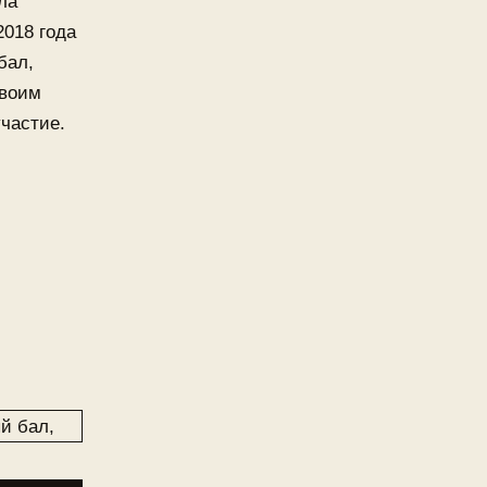
ла
2018 года
бал,
своим
частие.