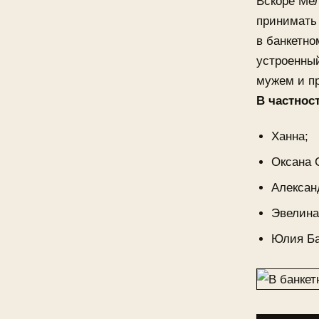
Вскоре Мел
принимать 
в банкетно
устроенны
мужем и пр
В частнос
Ханна;
Оксана 
Алексан
Эвелина
Юлия Ба