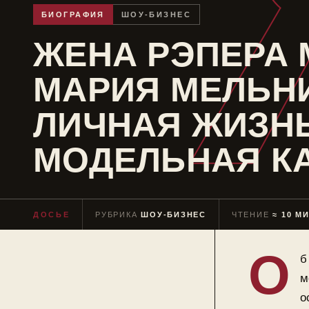
БИОГРАФИЯ
ШОУ-БИЗНЕС
ЖЕНА РЭПЕРА 
МАРИЯ МЕЛЬН
ЛИЧНАЯ ЖИЗНЬ
МОДЕЛЬНАЯ К
ДОСЬЕ
РУБРИКА
ШОУ-БИЗНЕС
ЧТЕНИЕ
≈ 10 М
О
б
м
о