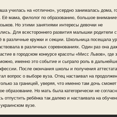
ша училась на «отлично», усердно занималась дома, г
. Её мама, филолог по образованию, большое внимание
зыков. Но этими занятиями интересы девочки не
ались. Для всестороннего развития малышки родители 
ё в различные кружки и секции. Школьница посещала у
аствовала в различных соревнованиях. Один раз она да
астие в городском конкурсе красоты «Мисс Львов», где 
можно, именно это событие и сыграло роль в дальнейш
фессии. После окончания школы и получения аттестата
ал вопрос о выборе вуза. Отец настаивал на продолже
только за границей, уверяя, что именно там дочь сможе
ое образование. Но мать была категорически не согласн
ь отпустить ребёнка так далеко и настаивала на обучен
украинском вузе.