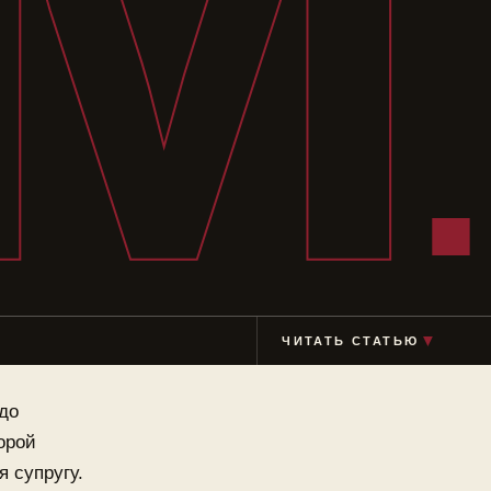
М
ЧИТАТЬ СТАТЬЮ
▼
до
орой
я супругу.