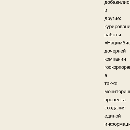
добавилис
и
другие:
курирован
работы
«Нацимбио
дочерней
компании
госкорпора
а
также
мониторин
процесса
создания
единой
информац