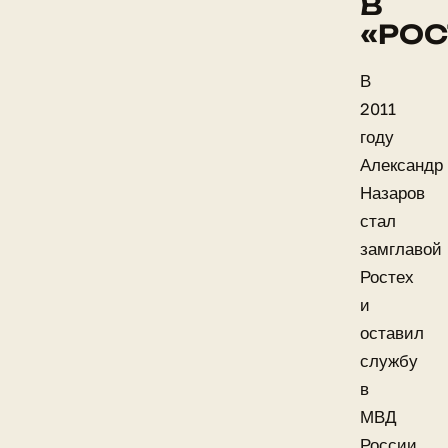
В
«РОС
В
2011
году
Александр
Назаров
стал
замглавой
Ростех
и
оставил
службу
в
МВД
России.