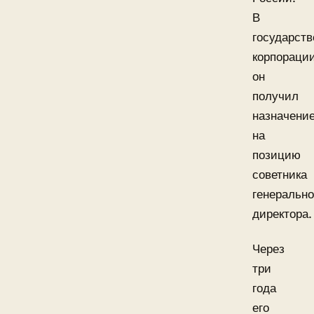
В
государств
корпораци
он
получил
назначени
на
позицию
советника
генерально
директора.
Через
три
года
его