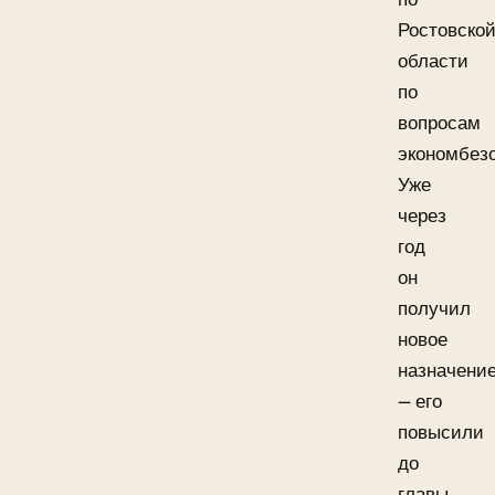
Ростовско
области
по
вопросам
экономбез
Уже
через
год
он
получил
новое
назначени
— его
повысили
до
главы