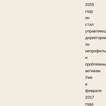
2015
году
он
стал
управляю
директоро
по
непрофил
и
проблемн
активам.
Уже
в
феврале
2017
года