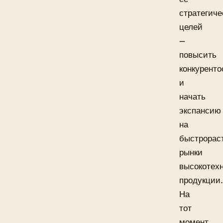
стратегиче
целей
—
повысить
конкуренто
и
начать
экспансию
на
быстрорас
рынки
высокотех
продукции.
На
тот
момент