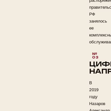
распоряже
правитель
РФ
занялось
ее
комплексн
обслужива
ЦИФ
НАП
В
2019
году
Назаров
Александр