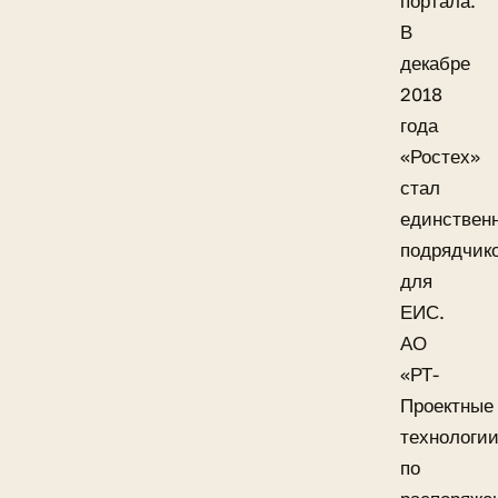
портала.
В
декабре
2018
года
«Ростех»
стал
единствен
подрядчик
для
ЕИС.
АО
«РТ-
Проектные
технологи
по