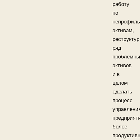
работу
по
непрофил
активам,
реструктур
ряд
проблемны
активов
и в
целом
сделать
процесс
управлени
предприят
более
продуктив