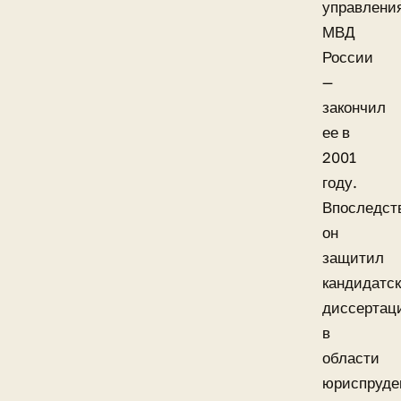
управлени
МВД
России
—
закончил
ее в
2001
году.
Впоследст
он
защитил
кандидатс
диссертац
в
области
юриспруде