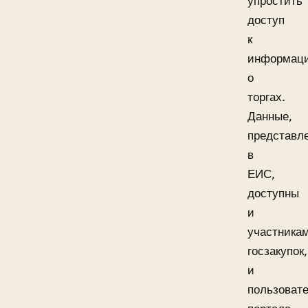
упростить
доступ
к
информац
о
торгах.
Данные,
представл
в
ЕИС,
доступны
и
участника
госзакупок,
и
пользоват