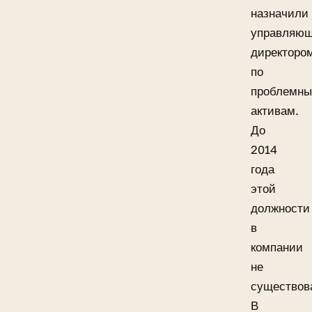
назначили
управляю
директоро
по
проблемн
активам.
До
2014
года
этой
должности
в
компании
не
существов
В