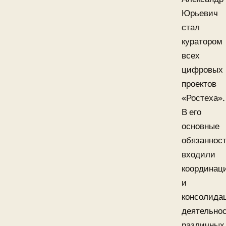
Юрьевич
стал
куратором
всех
цифровых
проектов
«Ростеха».
В его
основные
обязаннос
входили
координац
и
консолида
деятельно
различных