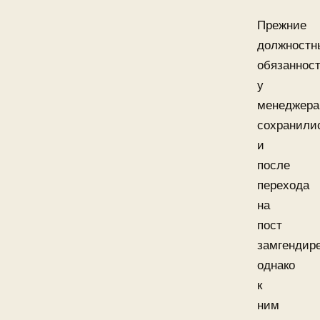
Прежние
должностн
обязаннос
у
менеджера
сохранили
и
после
перехода
на
пост
замгендире
однако
к
ним