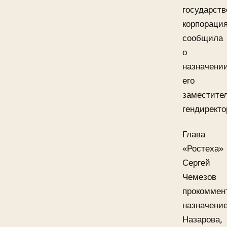
государств
корпораци
сообщила
о
назначени
его
заместите
гендиректо
Глава
«Ростеха»
Сергей
Чемезов
прокоммен
назначени
Назарова,