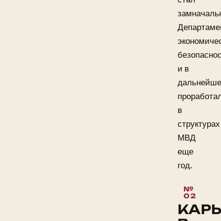
замначаль
Департаме
экономиче
безопасно
и в
дальнейш
проработа
в
структурах
МВД
еще
год.
КАРЬ