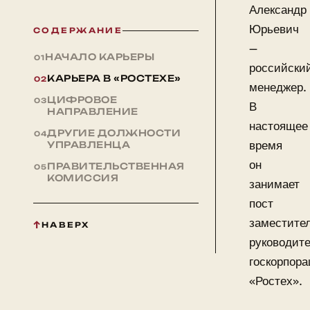
Александр
Юрьевич
СОДЕРЖАНИЕ
—
НАЧАЛО КАРЬЕРЫ
российски
КАРЬЕРА В «РОСТЕХЕ»
менеджер.
ЦИФРОВОЕ
В
НАПРАВЛЕНИЕ
настоящее
ДРУГИЕ ДОЛЖНОСТИ
время
УПРАВЛЕНЦА
он
ПРАВИТЕЛЬСТВЕННАЯ
КОМИССИЯ
занимает
пост
заместите
НАВЕРХ
руководит
госкорпор
«Ростех».