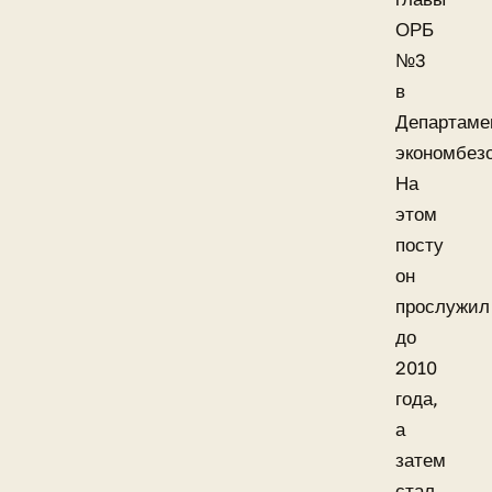
ОРБ
№3
в
Департаме
экономбез
На
этом
посту
он
прослужил
до
2010
года,
а
затем
стал