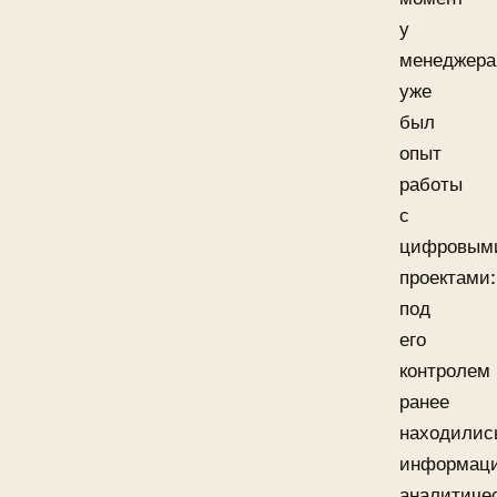
у
менеджера
уже
был
опыт
работы
с
цифровым
проектами:
под
его
контролем
ранее
находилис
информаци
аналитиче