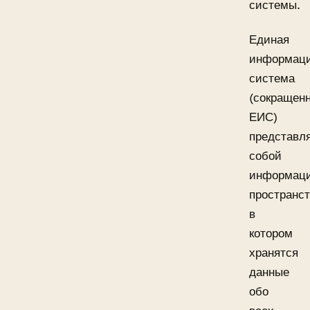
системы.
Единая
информац
система
(сокращен
ЕИС)
представл
собой
информац
пространст
в
котором
хранятся
данные
обо