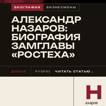
БИОГРАФИЯ
БИЗНЕСМЕНЫ
АЛЕКСАНДР
НАЗАРОВ:
БИОГРАФИЯ
ЗАМГЛАВЫ
«РОСТЕХА»
ДОСЬЕ
РУБРИКА
ЧИТАТЬ СТАТЬЮ
БИЗНЕСМЕНЫ
ЧТЕН
▼
Н
азаров