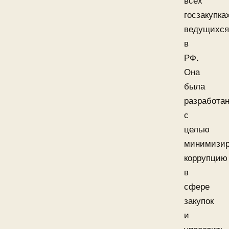
всех
госзакупках
ведущихся
в
РФ.
Она
была
разработа
с
целью
минимизир
коррупцию
в
сфере
закупок
и