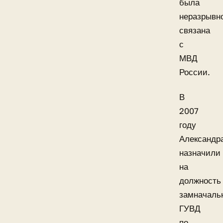
была
неразрывн
связана
с
МВД
России.
В
2007
году
Александр
назначили
на
должность
замначаль
ГУВД
по