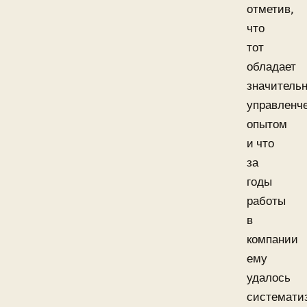
отметив,
что
тот
обладает
значитель
управленч
опытом
и что
за
годы
работы
в
компании
ему
удалось
системати