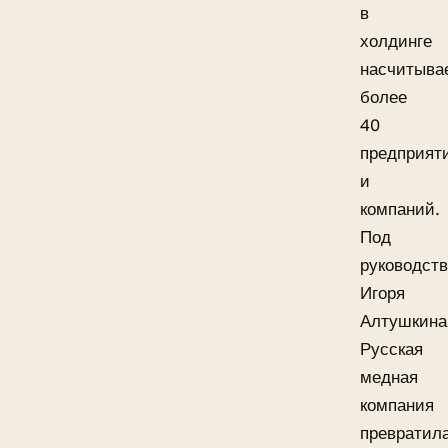
в
холдинге
насчитыва
более
40
предприят
и
компаний.
Под
руководст
Игоря
Алтушкина
Русская
медная
компания
превратил