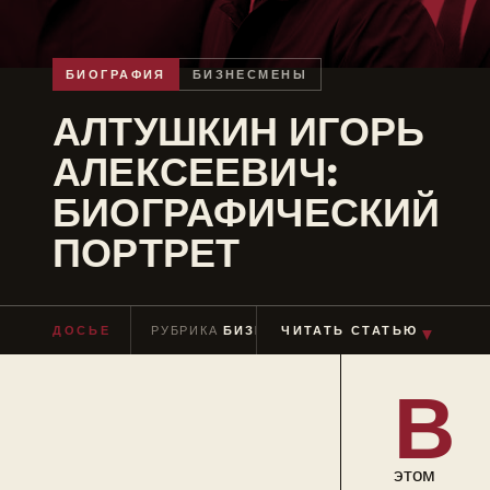
БИОГРАФИЯ
БИЗНЕСМЕНЫ
АЛТУШКИН ИГОРЬ
АЛЕКСЕЕВИЧ:
БИОГРАФИЧЕСКИЙ
ПОРТРЕТ
ДОСЬЕ
РУБРИКА
БИЗНЕСМЕНЫ
ЧИТАТЬ СТАТЬЮ
ЧТЕНИЕ
≈ 4 М
▼
В
этом