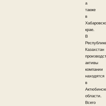
а
также
в
Хабаровск
крае.
В
Республик
Казахстан
производс
активы
компании
находятся
в
Актюбинск
области.
Всего