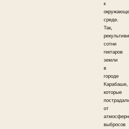
к
окружающ
среде.
Так,
рекультив
сотни
гектаров
земли
в
городе
Карабаше,
которые
пострадал
от
атмосфер
выбросов