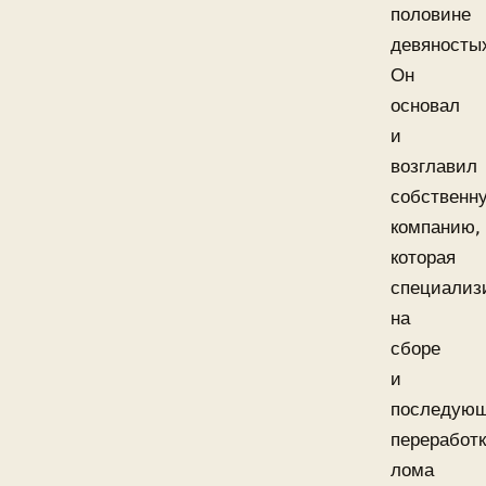
половине
девяносты
Он
основал
и
возглавил
собственн
компанию,
которая
специализ
на
сборе
и
последую
переработ
лома