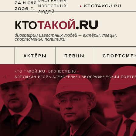
БИОГРАФИИ
24 ИЮЛЯ
ИЗВЕСТНЫХ
●
KTOTAKOJ.RU
2026 Г.
ЛЮДЕЙ
КТО
ТАКОЙ
.RU
биографии известных людей — актёры, певцы,
спортсмены, политики
АКТЁРЫ
ПЕВЦЫ
СПОРТСМЕ
КТО ТАКОЙ.RU
■
БИЗНЕСМЕНЫ
■
АЛТУШКИН ИГОРЬ АЛЕКСЕЕВИЧ: БИОГРАФИЧЕСКИЙ ПОРТР