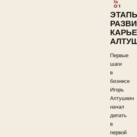
ЭТАП
РАЗВ
КАРЬ
АЛТУ
Первые
шаги
в
бизнесе
Игорь
Алтушкин
начал
делать
в
первой