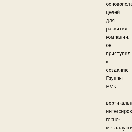
основопол
целей
для
развития
компании,
он
приступил
к
созданию
Группы
РМК
–
вертикаль
интегриров
горно-
металлурги