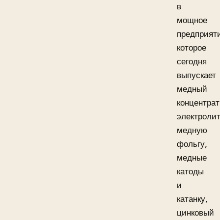
в
мощное
предприят
которое
сегодня
выпускает
медный
концентрат
электроли
медную
фольгу,
медные
катоды
и
катанку,
цинковый