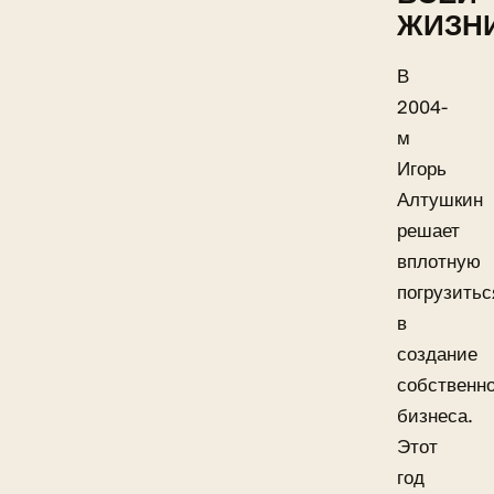
ЖИЗН
В
2004-
м
Игорь
Алтушкин
решает
вплотную
погрузитьс
в
создание
собственно
бизнеса.
Этот
год