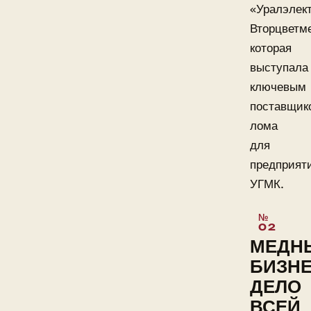
«Уралэлек
Вторцветме
которая
выступала
ключевым
поставщик
лома
для
предприят
УГМК.
МЕДН
БИЗНЕ
ДЕЛО
ВСЕЙ