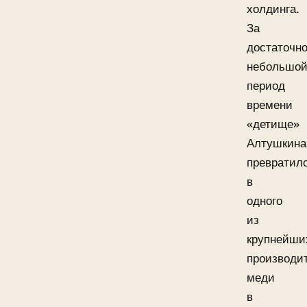
холдинга.
За
достаточн
небольшо
период
времени
«детище»
Алтушкина
превратил
в
одного
из
крупнейши
производи
меди
в