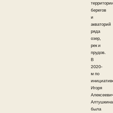
территори
берегов
и
акваторий
ряда
озер,
рек и
прудов.
В
2020-
м по
инициатив
Игоря
Алексееви
Алтушкина
была