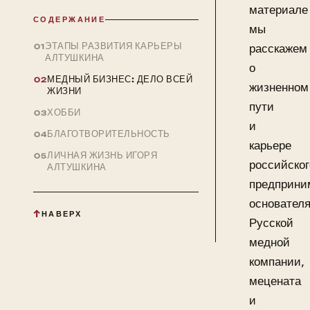
материале
СОДЕРЖАНИЕ
мы
ЭТАПЫ РАЗВИТИЯ КАРЬЕРЫ
расскажем
АЛТУШКИНА
о
МЕДНЫЙ БИЗНЕС: ДЕЛО ВСЕЙ
жизненном
ЖИЗНИ
пути
ХОББИ
и
БЛАГОТВОРИТЕЛЬНОСТЬ
карьере
ЛИЧНАЯ ЖИЗНЬ ИГОРЯ
российског
АЛТУШКИНА
предприни
основател
НАВЕРХ
Русской
медной
компании,
мецената
и