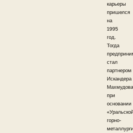
карьеры
пришелся
на
1995
год.
Тогда
предприни
стал
партнером
Искандера
Махмудов
при
основании
«Уральско
горно-
металлург