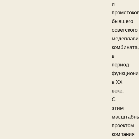
и
промстоко
бывшего
советского
медеплави
комбината,
в
период
функциони
в XX
веке.
С
этим
масштабн
проектом
компания