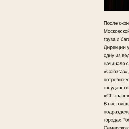
После окон
Московско
груза и ба
Дирекции у
одну из ве
начинало с
«Союзгаз»,
потребител
государств
«СГ-транс»
В настояще
подразделе
городах Ро
Самарского