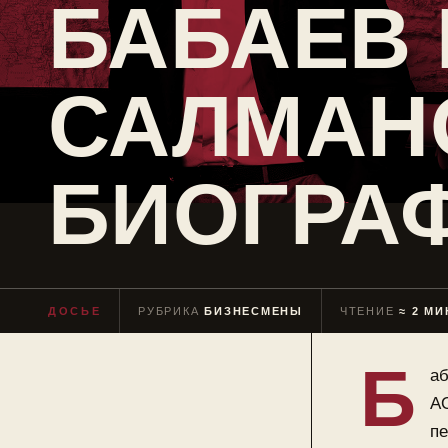
БАБАЕВ
САЛМАН
БИОГРА
ДОСЬЕ
РУБРИКА
БИЗНЕСМЕНЫ
ЧТЕНИЕ
≈ 2 МИ
Б
аб
АО
пе