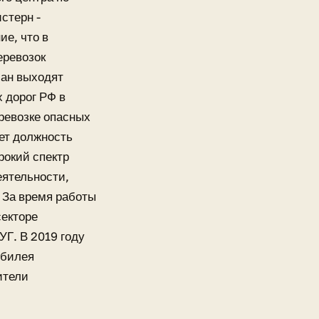
стерн -
е, что в
еревозок
лан выходят
 дорог РФ в
ревозке опасных
ает должность
рокий спектр
еятельности,
. За время работы
секторе
Г. В 2019 году
юбилея
ители