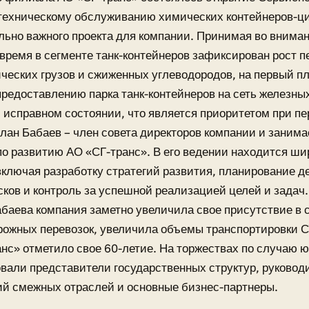
техническому обслуживанию химических контейнеров-ци
ьно важного проекта для компании. Принимая во внимани
время в сегменте танк-контейнеров зафиксирован рост п
еских грузов и сжиженных углеводородов, на первый п
предоставлению парка танк-контейнеров на сеть железных
 исправном состоянии, что является приоритетом при пе
слан Бабаев – член совета директоров компании и заним
по развитию АО «СГ-транс». В его ведении находится ши
включая разработку стратегий развития, планирование д
сков и контроль за успешной реализацией целей и задач
баева компания заметно увеличила свое присутствие в 
ожных перевозок, увеличила объемы транспортировки СУ
нс» отметило свое 60-летие. На торжествах по случаю 
вали представители государственных структур, руковод
й смежных отраслей и основные бизнес-партнеры.