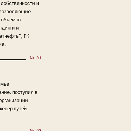
 собственности и
 позволяющие
% объёмов
лдинги и
атнефть”, ГК
ие.
емье
ание, поступил в
 организации
женер путей