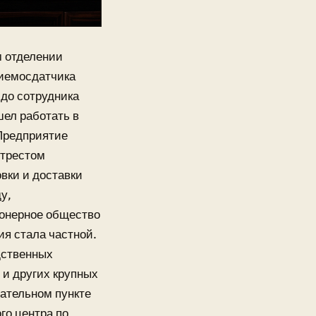
м отделении
иемосдатчика
 до сотрудника
ел работать в
 Предприятие
 трестом
вки и доставки
у,
ионерное общество
ия стала частной.
дственных
 и других крупных
ательном пункте
го центра по