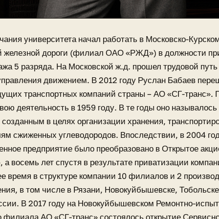
чания университета начал работать в Московско-Курско
й железной дороги (филиал ОАО «РЖД») в должности пр
гажа 5 разряда. На Московской ж.д. прошел трудовой путь
правления движением. В 2012 году Руслан Бабаев переш
дущих транспортных компаний страны – АО «СГ-транс».
вою деятельность в 1959 году. В те годы оно называлось
 созданным в целях организации хранения, транспортиро
ям сжиженных углеводородов. Впоследствии, в 2004 год
енное предприятие было преобразовано в Открытое акц
, а восемь лет спустя в результате приватизации компан
е время в структуре компании 10 филиалов и 2 произво
ния, в том числе в Рязани, Новокуйбышевске, Тобольске
ссии. В 2017 году на Новокуйбышевском Ремонтно-испыт
 филиала АО «СГ-транс» состоялось открытие Сервисно