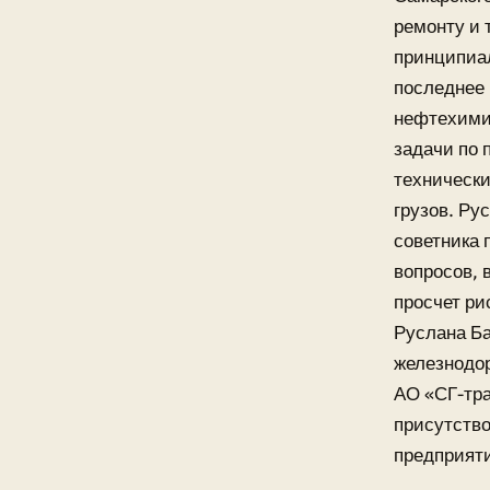
ремонту и 
принципиал
последнее 
нефтехимич
задачи по 
технически
грузов. Ру
советника 
вопросов, 
просчет ри
Руслана Ба
железнодор
АО «СГ-тра
присутство
предприяти