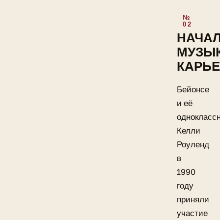
НАЧА
МУЗЫ
КАРЬ
Бейонсе
и её
однокласс
Келли
Роуленд
в
1990
году
приняли
участие