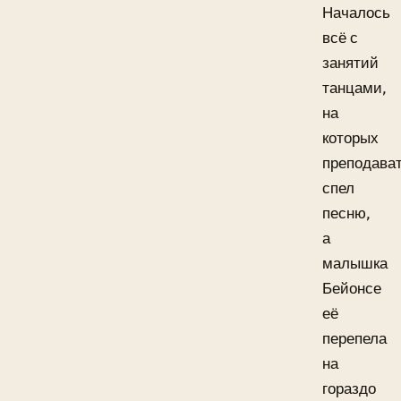
Началось
всё с
занятий
танцами,
на
которых
преподава
спел
песню,
а
малышка
Бейонсе
её
перепела
на
гораздо