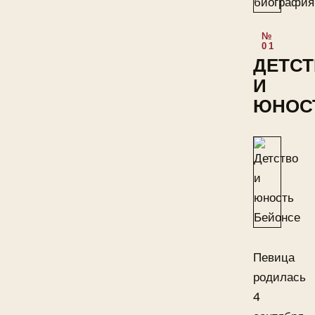
ДЕТС
И
ЮНОС
Певица
родилась
4