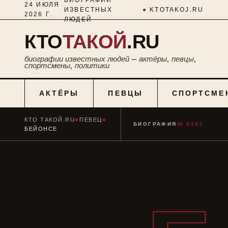
24 ИЮЛЯ
ИЗВЕСТНЫХ
●
KTOTAKOJ.RU
2026 Г.
ЛЮДЕЙ
КТО
ТАКОЙ
.RU
биографии известных людей — актёры, певцы,
спортсмены, политики
АКТЁРЫ
ПЕВЦЫ
СПОРТСМЕ
КТО ТАКОЙ.RU
■
ПЕВЕЦ
■
БИОГРАФИЯ
№ 0241
БЕЙОНСЕ