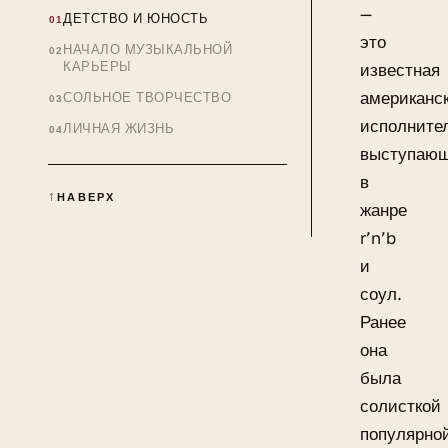
—
ДЕТСТВО И ЮНОСТЬ
это
НАЧАЛО МУЗЫКАЛЬНОЙ
КАРЬЕРЫ
известная
американс
СОЛЬНОЕ ТВОРЧЕСТВО
исполните
ЛИЧНАЯ ЖИЗНЬ
выступаю
в
НАВЕРХ
жанре
r’n’b
и
соул.
Ранее
она
была
солисткой
популярно