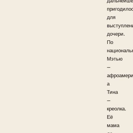
дальнейш
пригодило
для
выступлен
дочери.
По
националь
Мэтью
—
афроамери
а
Тина
—
креолка.
Её
мама