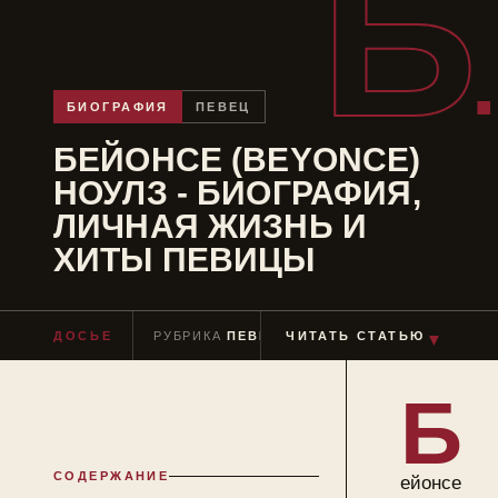
Б
БИОГРАФИЯ
ПЕВЕЦ
БЕЙОНСЕ (BEYONCE)
НОУЛЗ - БИОГРАФИЯ,
ЛИЧНАЯ ЖИЗНЬ И
ХИТЫ ПЕВИЦЫ
ДОСЬЕ
РУБРИКА
ПЕВЕЦ
ЧИТАТЬ СТАТЬЮ
ЧТЕНИЕ
≈ 9 МИН
▼
Б
СОДЕРЖАНИЕ
ейонсе