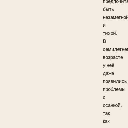
предпочит
быть
незаметно
и
тихой.
В
семилетне
возрасте
у неё
даже
появились
проблемы
с
осанкой,
так
как