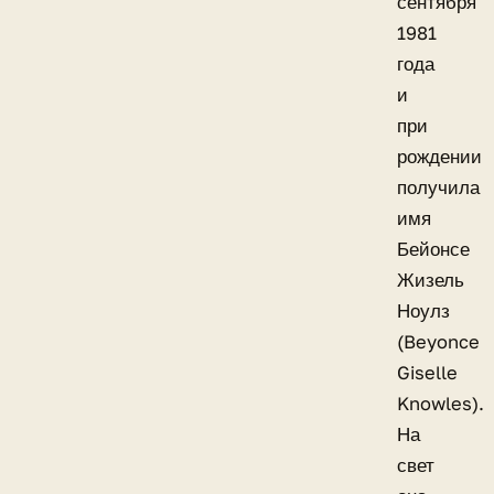
сентября
1981
года
и
при
рождении
получила
имя
Бейонсе
Жизель
Ноулз
(Beyonce
Giselle
Knowles).
На
свет