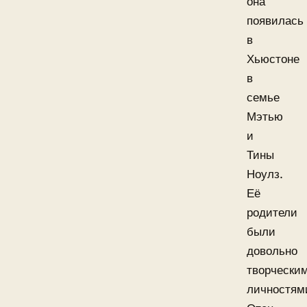
она
появилась
в
Хьюстоне
в
семье
Мэтью
и
Тины
Ноулз.
Её
родители
были
довольно
творчески
личностям