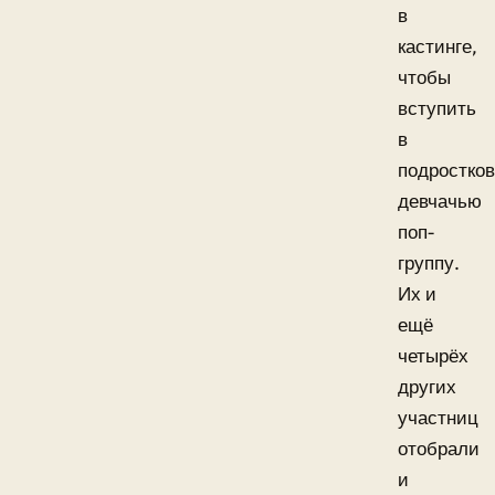
в
кастинге,
чтобы
вступить
в
подростко
девчачью
поп-
группу.
Их и
ещё
четырёх
других
участниц
отобрали
и