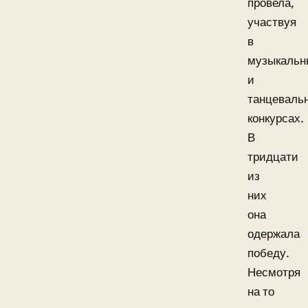
провела,
участвуя
в
музыкальн
и
танцеваль
конкурсах.
В
тридцати
из
них
она
одержала
победу.
Несмотря
на то