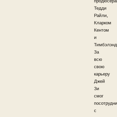
продюсера
Тедди
Райли,
Кларком
Кентом
и
Тимбэлэнд
За
всю
свою
карьеру
Джей
Зи
смог
посотрудн
с