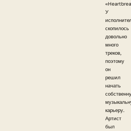
«Heartbrea
У
исполните
скопилось
довольно
много
треков,
поэтому
он
решил
начать
собственн
музыкальн
карьеру.
Артист
был