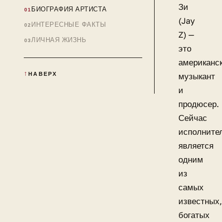
Зи
БИОГРАФИЯ АРТИСТА
(Jay
ИНТЕРЕСНЫЕ ФАКТЫ
Z) —
ЛИЧНАЯ ЖИЗНЬ
это
американс
НАВЕРХ
музыкант
и
продюсер.
Сейчас
исполните
является
одним
из
самых
известных,
богатых