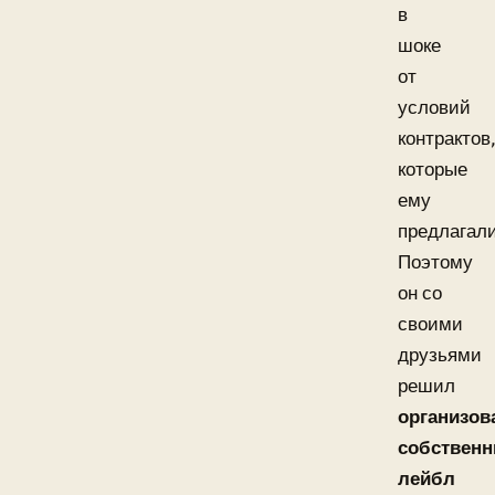
в
шоке
от
условий
контрактов
которые
ему
предлагали
Поэтому
он со
своими
друзьями
решил
организов
собствен
лейбл