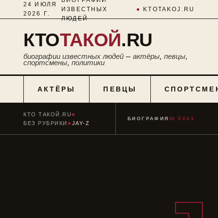
24 ИЮЛЯ
ИЗВЕСТНЫХ
●
KTOTAKOJ.RU
2026 Г.
ЛЮДЕЙ
КТО
ТАКОЙ
.RU
биографии известных людей — актёры, певцы,
спортсмены, политики
АКТЁРЫ
ПЕВЦЫ
СПОРТСМЕ
КТО ТАКОЙ.RU
■
БИОГРАФИЯ
№ 0243
БЕЗ РУБРИКИ
■
JAY-Z