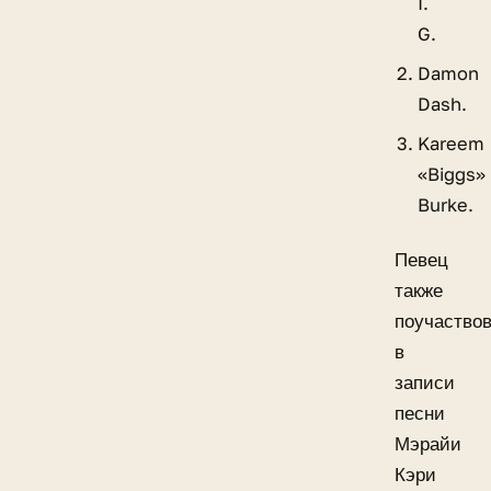
I.
G.
Damon
Dash.
Kareem
«Biggs»
Burke.
Певец
также
поучаство
в
записи
песни
Мэрайи
Кэри