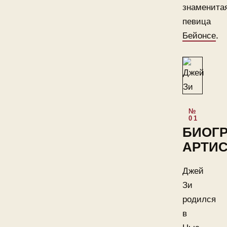
знаменита
певица
Бейонсе
.
БИОГ
АРТИС
Джей
Зи
родился
в