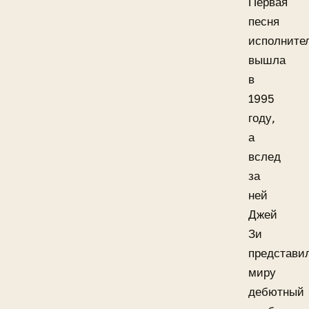
Первая
песня
исполните
вышла
в
1995
году,
а
вслед
за
ней
Джей
Зи
представи
миру
дебютный