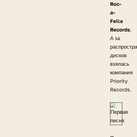
Roc-
a-
Fella
Records
.
А за
распростр
дисков
взялась
компания
Priority
Records.