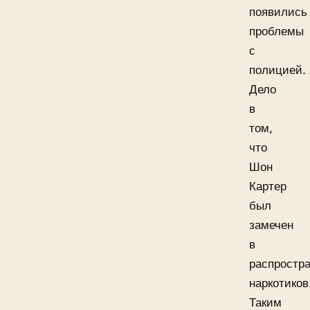
появились
проблемы
с
полицией.
Дело
в
том,
что
Шон
Картер
был
замечен
в
распростр
наркотиков
Таким