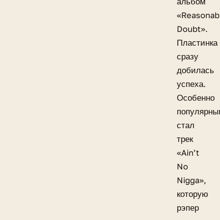
альбом
«Reasonab
Doubt».
Пластинка
сразу
добилась
успеха.
Особенно
популярны
стал
трек
«Ain’t
No
Nigga»,
которую
рэпер