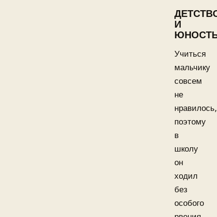
ДЕТСТВ
И
ЮНОСТ
Учиться
мальчику
совсем
не
нравилось,
поэтому
в
школу
он
ходил
без
особого
рвения.