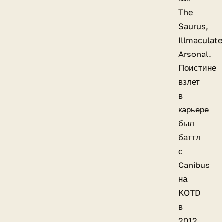
The
Saurus,
Illmaculate
Arsonal.
Поистине
взлет
в
карьере
был
баттл
с
Canibus
на
KOTD
в
2012