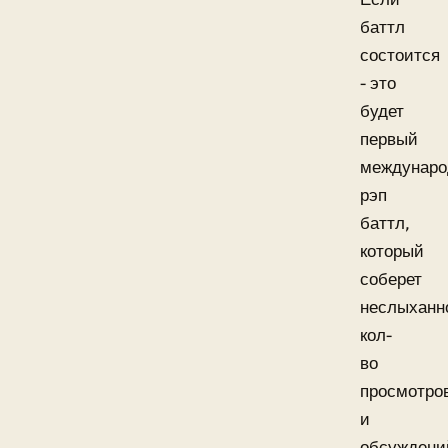
баттл
состоится
- это
будет
первый
междунар
рэп
баттл,
который
соберет
неслыханн
кол-
во
просмотро
и
обсуждени