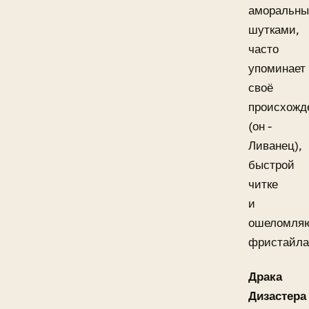
аморальн
шутками,
часто
упоминает
своё
происхожд
(он -
Ливанец),
быстрой
читке
и
ошеломля
фристайла
Драка
Дизастера