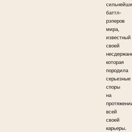
сильнейш
баттл-
рэперов
мира,
известный
своей
несдержан
которая
породила
серьезные
споры
на
протяжени
всей
своей
карьеры.