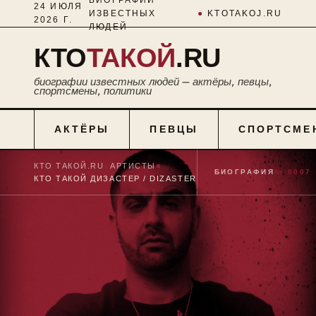
24 ИЮЛЯ
ИЗВЕСТНЫХ
●
KTOTAKOJ.RU
2026 Г.
ЛЮДЕЙ
КТО
ТАКОЙ
.RU
биографии известных людей — актёры, певцы,
спортсмены, политики
АКТЁРЫ
ПЕВЦЫ
СПОРТСМЕ
КТО ТАКОЙ.RU
■
АРТИСТЫ
■
БИОГРАФИЯ
№ 0007
КТО ТАКОЙ ДИЗАСТЕР / DIZASTER