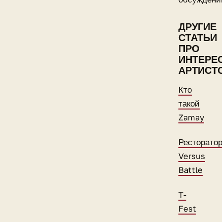
ДРУГИЕ
СТАТЬИ
ПРО
ИНТЕРЕ
АРТИСТ
Кто
такой
Zamay
Ресторато
Versus
Battle
T-
Fest