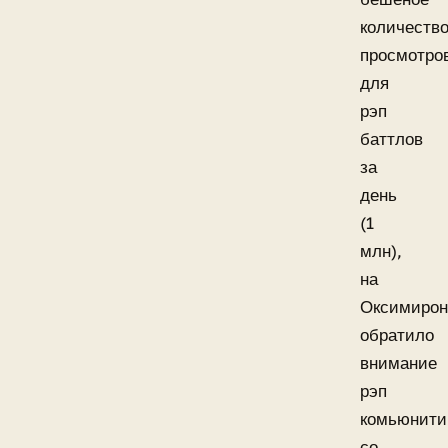
количеств
просмотро
для
рэп
баттлов
за
день
(1
млн),
на
Оксимирон
обратило
внимание
рэп
комьюнити
со