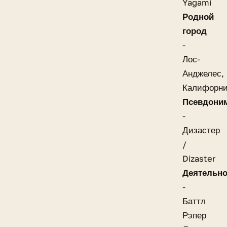
Yagami
Родной
город
-
Лос-
Анджелес,
Калифорн
Псевдони
-
Дизастер
/
Dizaster
Деятельно
-
Баттл
Рэпер