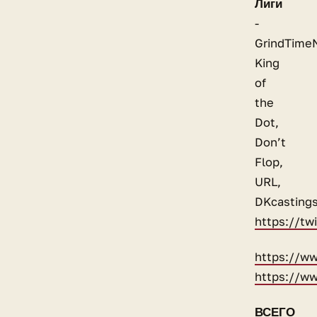
Лиги
-
GrindTime
King
of
the
Dot,
Don’t
Flop,
URL,
DKcasting
https://t
https://w
https://ww
ВСЕГО