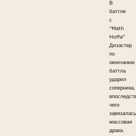
В
баттле
с
“Math
Hoffa”
Дизастер
по
окончанию
баттла
ударил
соперника,
впоследст
чего
завязалас
массовая
драка.