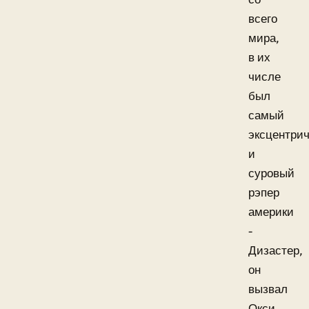
всего
мира,
в их
числе
был
самый
эксцентри
и
суровый
рэпер
америки
-
Дизастер,
он
вызвал
Окси