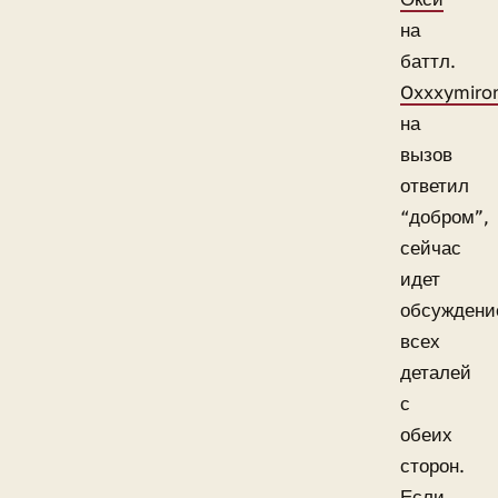
на
баттл.
Oxxxymiro
на
вызов
ответил
“добром”,
сейчас
идет
обсуждени
всех
деталей
с
обеих
сторон.
Если