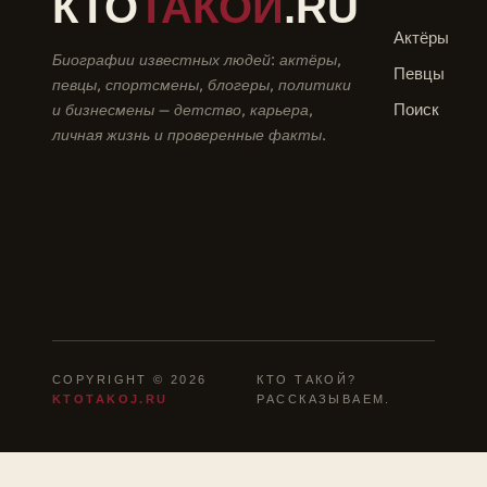
КТО
ТАКОЙ
.RU
Актёры
Биографии известных людей: актёры,
Певцы
певцы, спортсмены, блогеры, политики
и бизнесмены — детство, карьера,
Поиск
личная жизнь и проверенные факты.
COPYRIGHT © 2026
КТО ТАКОЙ?
KTOTAKOJ.RU
РАССКАЗЫВАЕМ.