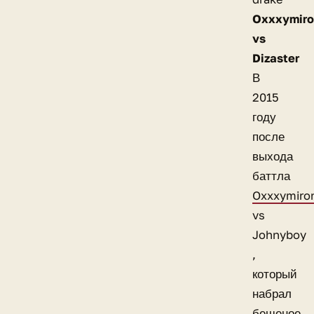
Oxxxymir
vs
Dizaster
В
2015
году
после
выхода
баттла
Oxxxymiro
vs
Johnyboy
,
который
набрал
бешеное