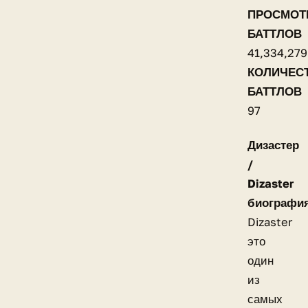
ПРОСМОТ
БАТТЛОВ
41,334,279
КОЛИЧЕС
БАТТЛОВ
97
Дизастер
/
Dizaster
биографи
Dizaster
это
один
из
самых