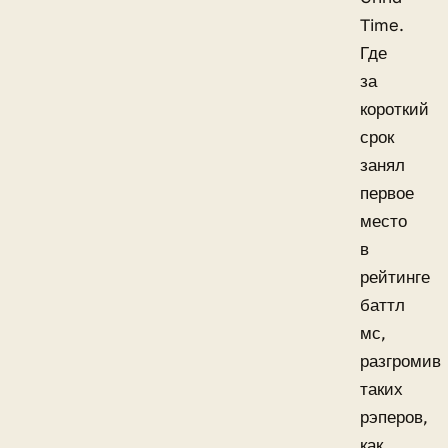
Time.
Где
за
короткий
срок
занял
первое
место
в
рейтинге
баттл
мс,
разгромив
таких
рэперов,
как