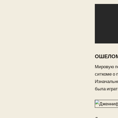
ОШЕЛОМ
Мировую по
ситкоме о 
Изначально
была играт