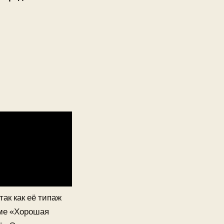
ак как её типаж
аме «Хорошая