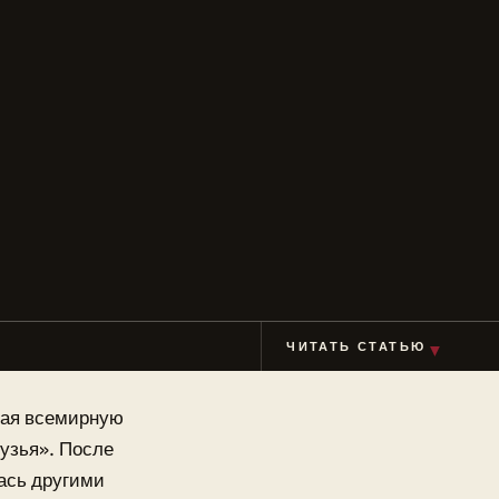
ЧИТАТЬ СТАТЬЮ
▼
шая всемирную
узья». После
ась другими