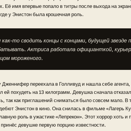
х. Её имя впервые попало в титры после выхода на экра
где у Энистон была крошечная роль.
как-то сводить концы с концами, будущей звезде 
батывать. Актриса работала официанткой, курьер
вцом мороженого.
у Дженнифер переехала в Голливуд и нашла себе агента,
л ей похудеть на 13 килограмм. Девушка сначала отказал
ь, так как приглашений сниматься было совсем мало. В 
дебют Энистон в кино. Она снилась в фильме «Лагерь Ку
лавную роль в ужастике «Лепрекон». Этот хоррор хоть и 
о принёс девушке первую порцию известности.