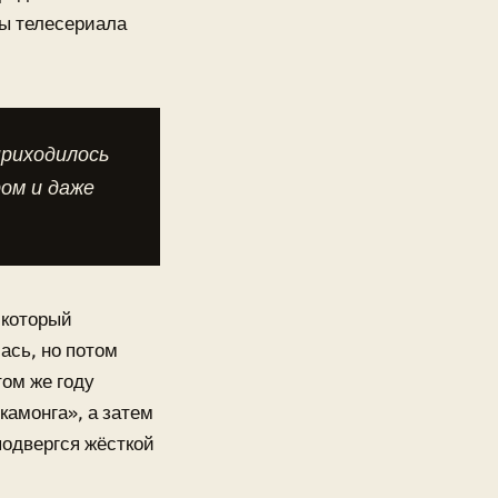
ны телесериала
приходилось
ом и даже
 который
ась, но потом
том же году
камонга», а затем
подвергся жёсткой