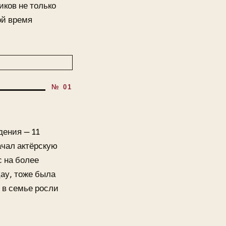
иков не только
ой время
ения — 11
ачал актёрскую
с на более
ау, тоже была
 в семье росли