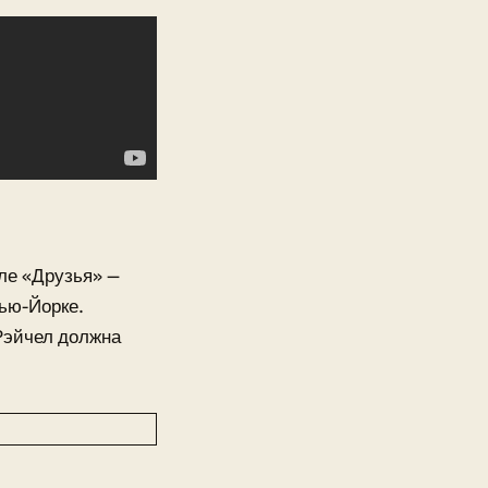
ле «Друзья» —
ью-Йорке.
Рэйчел должна