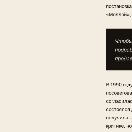
постановка
«Моллой», 
Чтобы 
подра
прода
В 1990 год
посоветова
согласилас
состоялся 
получила г
критике, н