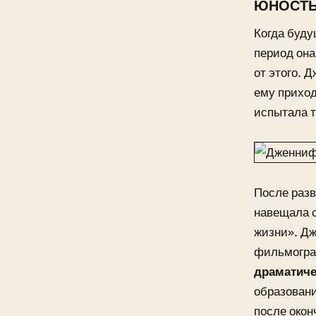
ЮНОСТЬ
Когда буду
период она
от этого. 
ему приход
испытала т
После разв
навещала с
жизни». Дж
фильмогра
драматиче
образовани
после окон