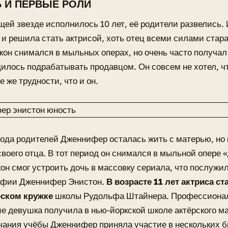
 И ПЕРВЫЕ РОЛИ
щей звезде исполнилось 10 лет, её родители развелись. 
 и решила стать актрисой, хоть отец всеми силами стара
Джон снимался в мыльных операх, но очень часто получал
илось подрабатывать продавцом. Он совсем не хотел, ч
е же трудности, что и он.
ода родителей Дженнифер осталась жить с матерью, но
воего отца. В тот период он снимался в мыльной опере 
он смог устроить дочь в массовку сериала, что послужи
фии Дженнифер Энистон.
В возрасте 11 лет актриса ст
ском кружке
школы Рудольфа Штайнера. Профессиона
е девушка получила в нью-йоркской школе актёрского м
чания учёбы Дженнифер приняла участие в нескольких 