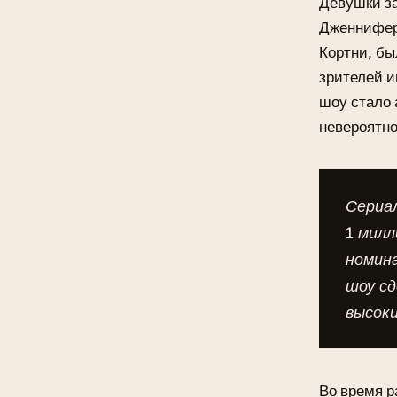
Девушки за
Дженнифер 
Кортни, бы
зрителей и
шоу стало 
невероятно
Сериал
1 милл
номина
шоу сд
высоки
Во время р