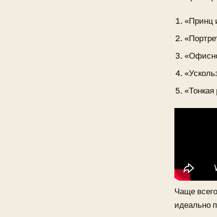
«Принц 
«Портре
«Офисно
«Усколь
«Тонкая
Чаще всего
идеально п