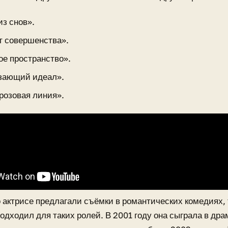
из снов».
т совершенства».
е пространство».
зающий идеал».
 розовая линия».
 актрисе предлагали съёмки в романтических комедиях, т
одходил для таких ролей. В 2001 году она сыграла в др