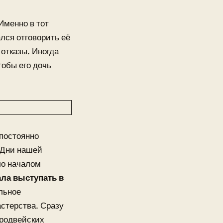
Именно в тот
лся отговорить её
 отказы. Иногда
тобы его дочь
 постоянно
«Дни нашей
ло началом
ала выступать в
льное
астерства. Сразу
бродвейских