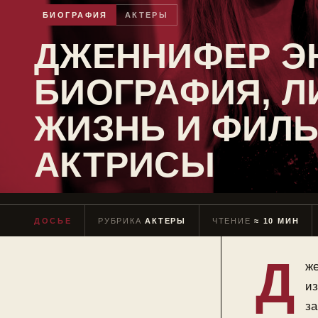
БИОГРАФИЯ
АКТЕРЫ
ДЖЕННИФЕР ЭН
БИОГРАФИЯ, Л
ЖИЗНЬ И ФИЛ
АКТРИСЫ
ДОСЬЕ
РУБРИКА
АКТЕРЫ
ЧТЕНИЕ
≈ 10 МИН
Д
же
из
за