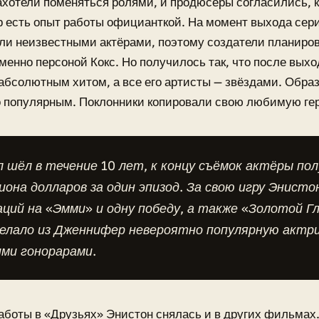
хотели поменяться ролями, и продюсеры согласились, ко
есть опыт работы официанткой. На момент выхода сери
ли неизвестными актёрами, поэтому создатели планиро
менно персоной Кокс. Но получилось так, что после вых
абсолютным хитом, а все его артисты — звёздами. Образ
 популярным. Поклонники копировали свою любимую гер
 шёл в течение 10 лет, к концу съёмок актёры пол
иона долларов за один эпизод. За свою игру Энисто
ций на «Эмми» и одну победу, а также «Золотой Г
елало из Дженнифер невероятно популярную актри
ми гонорарами.
аботы в «Друзьях» Энистон снялась и в других фильмах