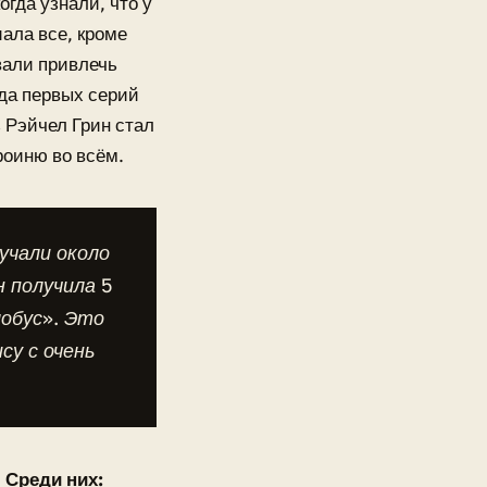
гда узнали, что у
ала все, кроме
вали привлечь
ода первых серий
 Рэйчел Грин стал
оиню во всём.
учали около
н получила 5
лобус». Это
су с очень
.
Среди них: