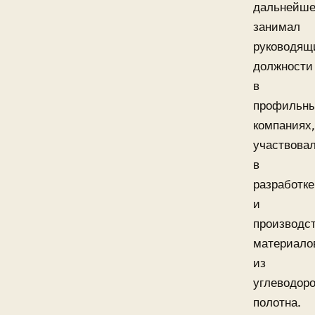
дальнейш
занимал
руководящ
должности
в
профильн
компаниях,
участвова
в
разработке
и
производс
материало
из
углеводоро
полотна.