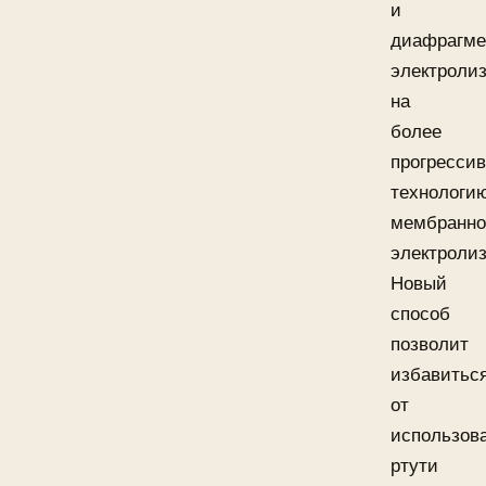
и
диафрагме
электроли
на
более
прогресси
технологи
мембранно
электролиз
Новый
способ
позволит
избавитьс
от
использов
ртути