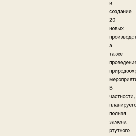
и
создание
20
новых
производст
а
также
проведени
природоох
мероприят
В
частности,
планирует
полная
замена
ртутного