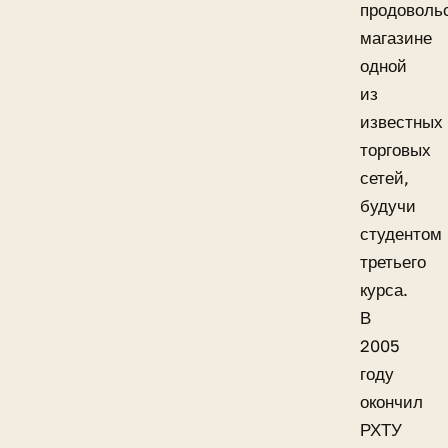
продоволь
магазине
одной
из
известных
торговых
сетей,
будучи
студентом
третьего
курса.
В
2005
году
окончил
РХТУ