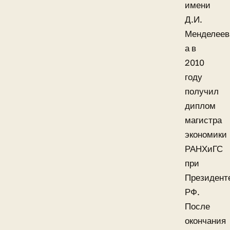
имени
Д.И.
Менделеев
а в
2010
году
получил
диплом
магистра
экономики
РАНХиГС
при
Президент
РФ.
После
окончания