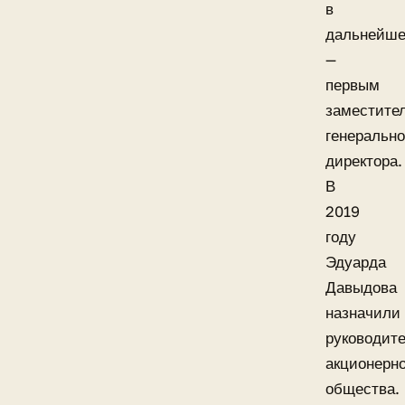
в
дальнейш
—
первым
заместите
генерально
директора.
В
2019
году
Эдуарда
Давыдова
назначили
руководит
акционерно
общества.