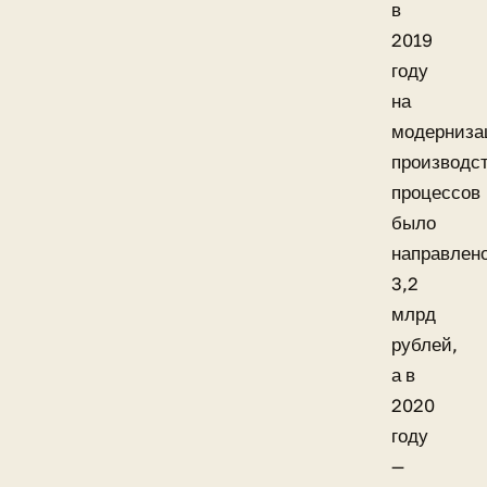
в
2019
году
на
модерниз
производс
процессов
было
направлен
3,2
млрд
рублей,
а в
2020
году
—