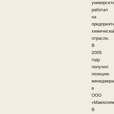
университ
работал
на
предприят
химическо
отрасли.
В
2005
году
получил
позицию
менеджера
в
ООО
«Макполим
В