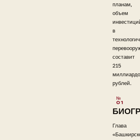
планам,
объем
инвестици
в
технологич
перевоору
составит
215
миллиард
рублей.
БИОГ
Глава
«Башкирск