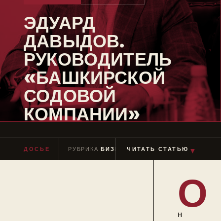
ЭДУАРД
ДАВЫДОВ.
РУКОВОДИТЕЛЬ
«БАШКИРСКОЙ
СОДОВОЙ
КОМПАНИИ»
ДОСЬЕ
РУБРИКА
БИЗНЕСМЕНЫ
ЧИТАТЬ СТАТЬЮ
ЧТЕНИЕ
≈ 3 М
▼
О
н