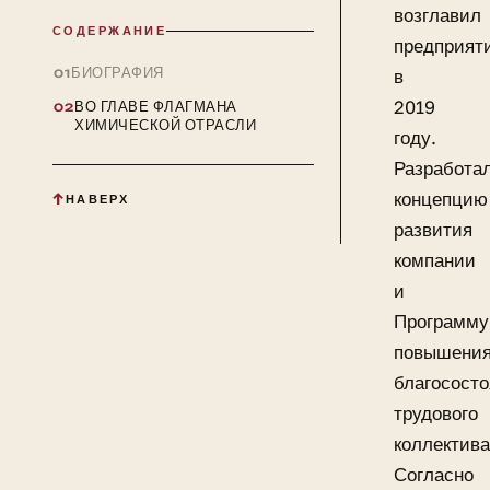
возглавил
СОДЕРЖАНИЕ
предприят
БИОГРАФИЯ
в
2019
ВО ГЛАВЕ ФЛАГМАНА
ХИМИЧЕСКОЙ ОТРАСЛИ
году.
Разработа
концепцию
НАВЕРХ
развития
компании
и
Программу
повышени
благосост
трудового
коллектива
Согласно