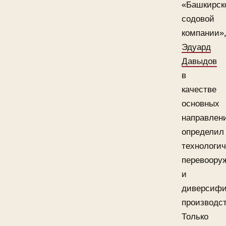
«Башкирск
содовой
компании»
Эдуард
Давыдов
в
качестве
основных
направлен
определил
технологич
перевоору
и
диверсиф
производст
Только