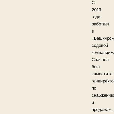
С
2013
года
работает
в
«Башкирск
содовой
компании»
Сначала
был
заместите
гендиректо
по
снабжени
и
продажам,