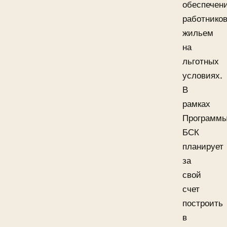
обеспечен
работнико
жильем
на
льготных
условиях.
В
рамках
Программ
БСК
планирует
за
свой
счет
построить
в