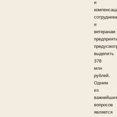
и
компенсац
сотрудник
и
ветеранам
предприят
предусмот
выделить
378
млн
рублей.
Одним
из
важнейши
вопросов
является