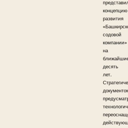
представи
концепцию
развития
«Башкирск
содовой
компании»
на
ближайши
десять
лет.
Стратегич
документо
предусмат
технологич
переоснащ
действую