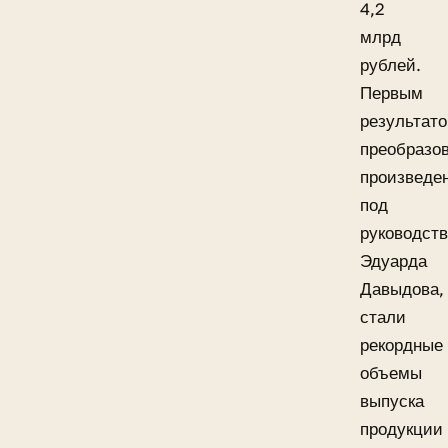
4,2
млрд
рублей.
Первым
результат
преобразо
произведе
под
руководст
Эдуарда
Давыдова,
стали
рекордные
объемы
выпуска
продукции