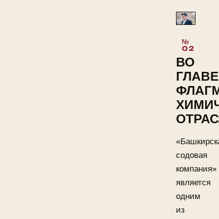
ВО
ГЛАВЕ
ФЛАГ
ХИМИ
ОТРА
«Башкирск
содовая
компания»
является
одним
из