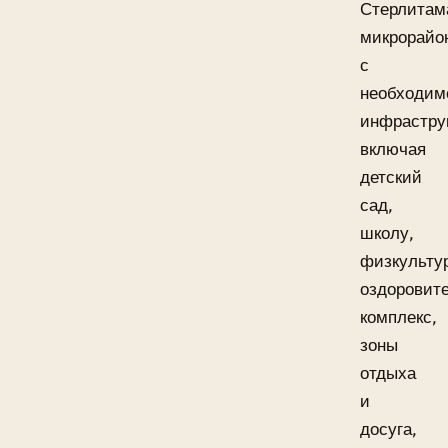
Стерлитам
микрорайо
с
необходим
инфрастру
включая
детский
сад,
школу,
физкульту
оздоровит
комплекс,
зоны
отдыха
и
досуга,