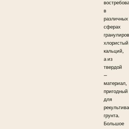
востребов
в
различных
сферах
гранулиро
хлористый
кальций,
а из
твердой
—
материал,
пригодный
для
рекультив
грунта.
Большое