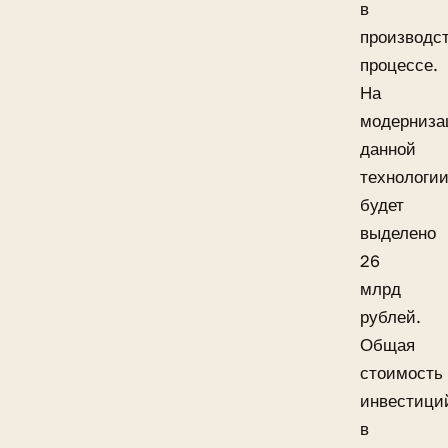
в
производс
процессе.
На
модерниз
данной
технологи
будет
выделено
26
млрд
рублей.
Общая
стоимость
инвестици
в