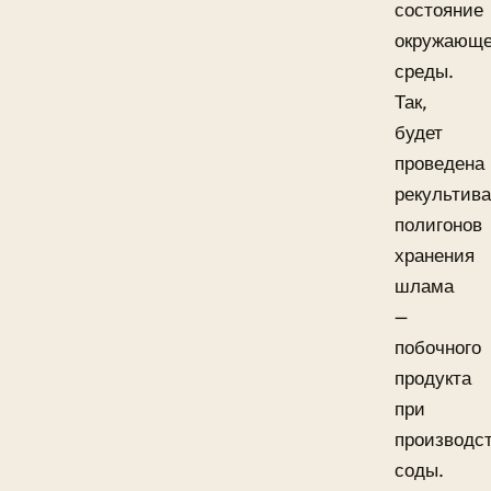
состояние
окружающ
среды.
Так,
будет
проведена
рекультив
полигонов
хранения
шлама
—
побочного
продукта
при
производс
соды.