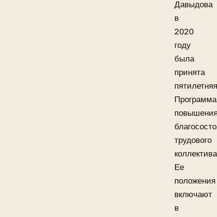
Давыдова
в
2020
году
была
принята
пятилетня
Программа
повышени
благосост
трудового
коллектива
Ее
положения
включают
в