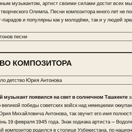
нным музыкантом, артист своими силами достиг всех м
 творческого Олимпа. Песни композитора много лет не п
т-парадов и популярны как у молодёжи, так и у людей зре
ВО КОМПОЗИТОРА
 музыкант появился на свет в солнечном Ташкенте
з
 великой победы советских войск над немецкими оккупа
рия Михайловича Антонова, так звучит его имя полност
нь 19 февраля 1945 года. Знак зодиака артиста — Водол
й композитор родился в столице Узбекистана, по нацио