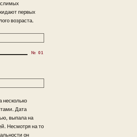
ыслимых
окидают первых
лого возраста.
а несколько
нтами. Дата
ью, выпала на
ей. Несмотря на то
нальности он