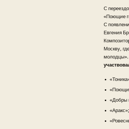
С переездо
«Поющие ги
С появлени
Евгения Бр
Композитор
Москву, гд
молодцы»
участвова
«Тоника
«Поющие
«Добры 
«Аракс»
«Ровесн