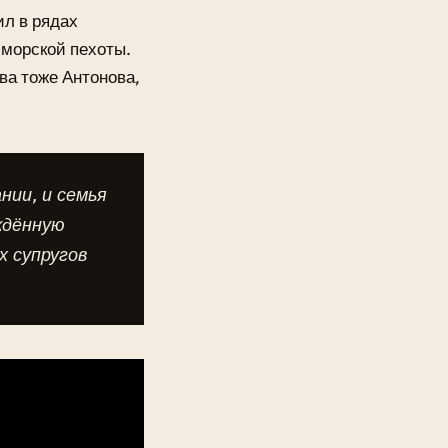
ил в рядах
морской пехоты.
ва тоже Антонова,
нии, и семья
ждённую
х супругов