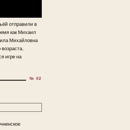
мьёй отправили в
ремя как Михаил
мила Михайловна
 возраста.
я игре на
ечненское