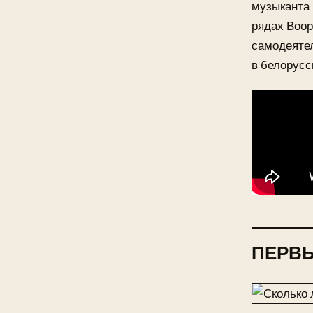
музыканта 
рядах Воо
самодеяте
в белорусс
ПЕРВЫ