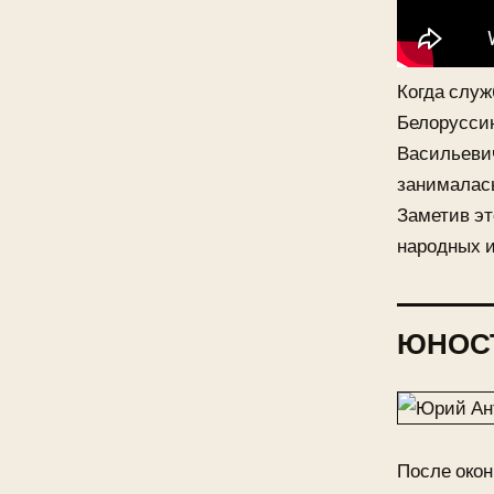
Когда служ
Белоруссию
Васильеви
занималась
Заметив эт
народных 
ЮНОС
После окон