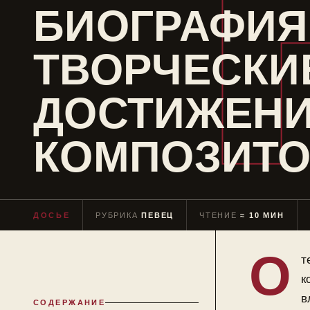
БИОГРАФИЯ
ТВОРЧЕСКИ
ДОСТИЖЕН
КОМПОЗИТО
ДОСЬЕ
РУБРИКА
ПЕВЕЦ
ЧТЕНИЕ
≈ 10 МИН
О
т
к
в
СОДЕРЖАНИЕ