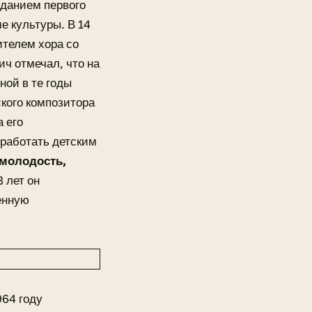
зданием первого
е культуры. В 14
ителем хора со
ч отмечал, что на
ной в те годы
ского композитора
 его
тработать детским
 молодость,
8 лет он
енную
964 году