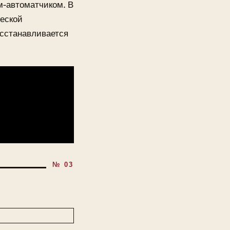
м-автоматчиком. В
еской
осстанавливается