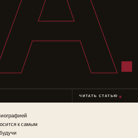
А
ЧИТАТЬ СТАТЬЮ
▼
 биографией
носится к самым
 будучи