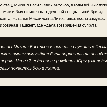
го отец, Михаил Васильевич Антонов, в годы войны служ
армии и был офицером отдельной специальной бригады 
анта, Наталья Михайловна Литовченко, после замужест
ирована в Ташкент, где ждала возвращения супруга.
войны Михаил Васильевич остался служить в Герма
еньким сыном вынуждена была переехать на освобо
орию. Через 3 года после рождения Юры у молоды
вых появилась дочка Жанна.