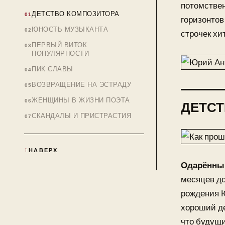
потомстве
ДЕТСТВО КОМПОЗИТОРА
горизонтов
ЮНОСТЬ МУЗЫКАНТА
строчек хи
ПЕРВЫЙ ВИТОК
ПОПУЛЯРНОСТИ
ПИК СЛАВЫ
ВОЗВРАЩЕНИЕ НА ЭСТРАДУ
ЖЕНЩИНЫ В ЖИЗНИ ПОЭТА
ДЕТСТ
СКАНДАЛЫ И ПРИСТРАСТИЯ
НАВЕРХ
Одарённый
месяцев до
рождения Ю
хороший де
что будущи