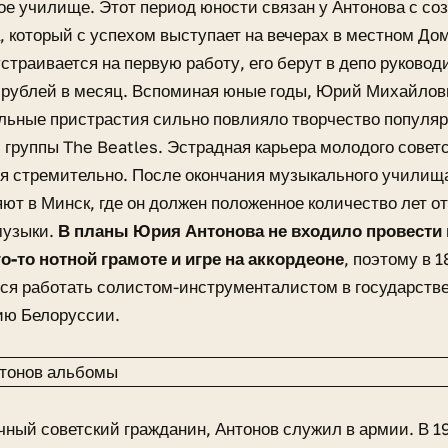
е училище. Этот период юности связан у Антонова с со
, который с успехом выступает на вечерах в местном Дом
страивается на первую работу, его берут в депо руковод
 рублей в месяц. Вспоминая юные годы, Юрий Михайлови
льные пристрастия сильно повлияло творчество популяр
 группы The Beatles. Эстрадная карьера молодого совет
я стремительно. После окончания музыкального училища
ют в Минск, где он должен положенное количество лет о
музыки.
В планы Юрия Антонова не входило провести
о-то нотной грамоте и игре на аккордеоне
, поэтому в 1
ся работать солистом-инструменталистом в государств
ю Белоруссии.
чный советский гражданин, Антонов служил в армии. В 1