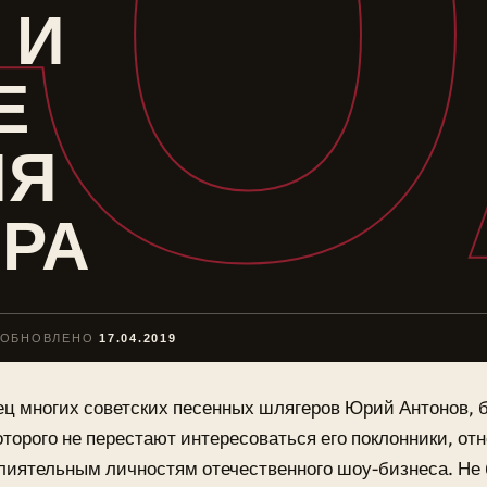
Ю
 И
Е
ИЯ
РА
ОБНОВЛЕНО
17.04.2019
ец многих советских песенных шлягеров Юрий Антонов,
оторого не перестают интересоваться его поклонники, от
лиятельным личностям отечественного шоу-бизнеса. Не