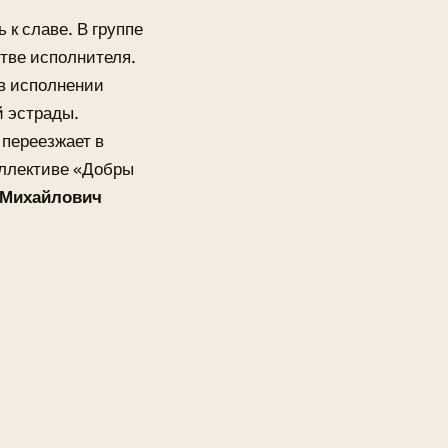
 к славе. В группе
тве исполнителя.
 в исполнении
й эстрады.
 переезжает в
оллективе «Добры
 Михайлович