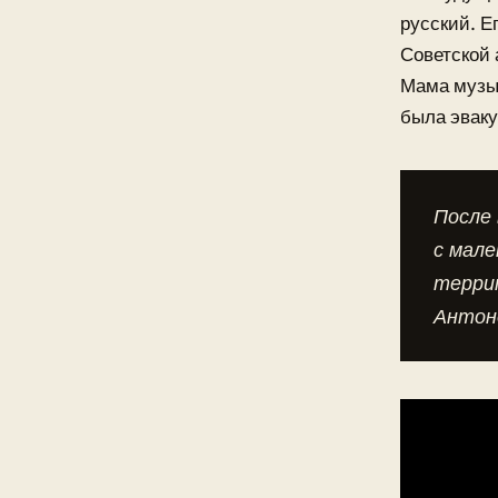
русский. Е
Советской 
Мама музык
была эваку
После 
с мал
террит
Антоно