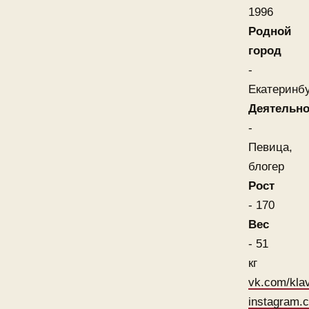
1996
Родной
город
-
Екатеринб
Деятельно
-
Певица,
блогер
Рост
- 170
Вес
- 51
кг
vk.com/kla
instagram.