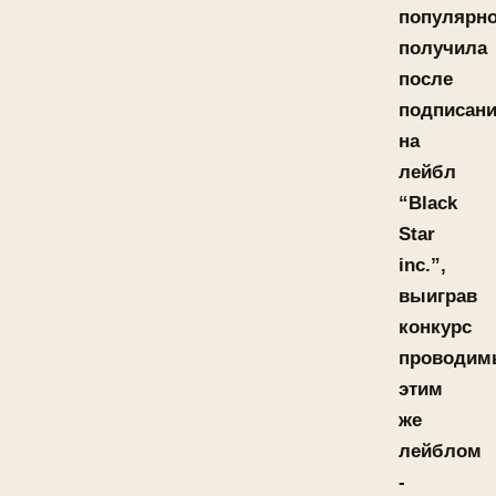
популярно
получила
после
подписан
на
лейбл
“Black
Star
inc.”,
выиграв
конкурс
проводим
этим
же
лейблом
-