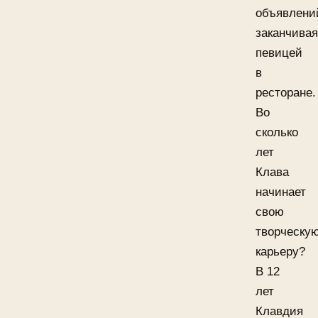
объявлени
заканчивая
певицей
в
ресторане.
Во
сколько
лет
Клава
начинает
свою
творческу
карьеру?
В 12
лет
Клавдия