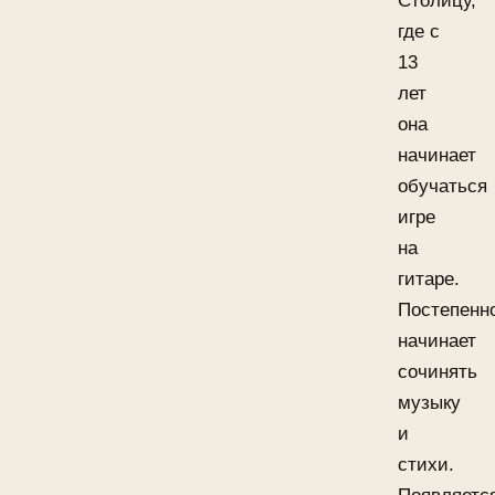
Столицу,
где с
13
лет
она
начинает
обучаться
игре
на
гитаре.
Постепенн
начинает
сочинять
музыку
и
стихи.