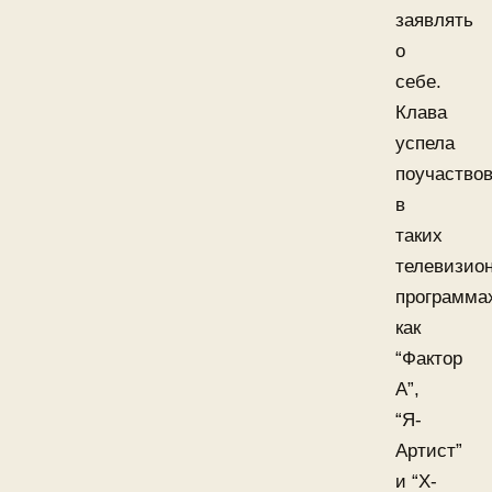
заявлять
о
себе.
Клава
успела
поучаство
в
таких
телевизио
программа
как
“Фактор
А”,
“Я-
Артист”
и “X-