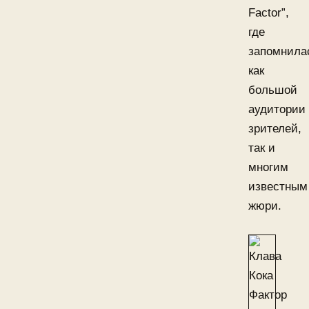
Factor”,
где
запомнила
как
большой
аудитории
зрителей,
так и
многим
известным
жюри.