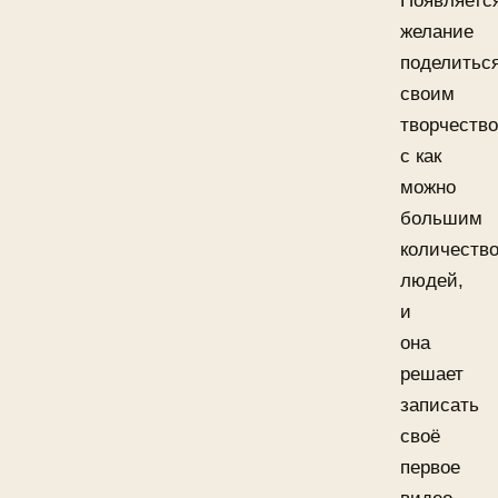
Появляетс
желание
поделитьс
своим
творчеств
с как
можно
большим
количеств
людей,
и
она
решает
записать
своё
первое