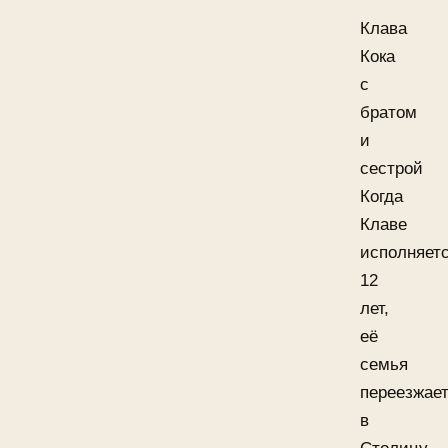
Клава
Кока
с
братом
и
сестрой
Когда
Клаве
исполняет
12
лет,
её
семья
переезжае
в