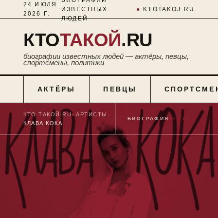
24 ИЮЛЯ
ИЗВЕСТНЫХ
●
KTOTAKOJ.RU
2026 Г.
ЛЮДЕЙ
КТО
ТАКОЙ
.RU
биографии известных людей — актёры, певцы,
спортсмены, политики
АКТЁРЫ
ПЕВЦЫ
СПОРТСМЕ
КТО ТАКОЙ.RU
■
АРТИСТЫ
■
БИОГРАФИЯ
№ 0033
КЛАВА КОКА