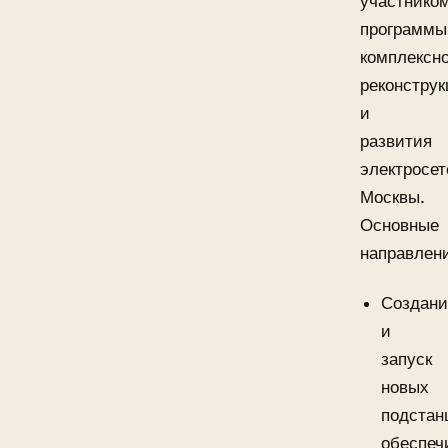
участнико
программы
комплексн
реконстру
и
развития
электросет
Москвы.
Основные
направлен
Создани
и
запуск
новых
подстан
обеспе