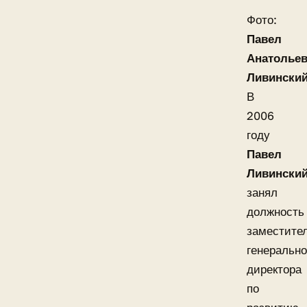
Фото:
Павел
Анатолье
Ливински
В
2006
году
Павел
Ливински
занял
должность
заместите
генерально
директора
по