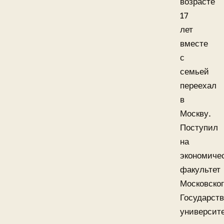
возрасте
17
лет
вместе
с
семьей
переехал
в
Москву.
Поступил
на
экономиче
факультет
Московско
Государств
университ