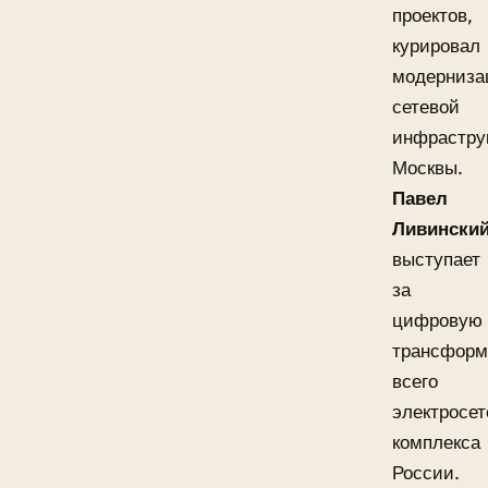
проектов,
курировал
модерниз
сетевой
инфрастру
Москвы.
Павел
Ливински
выступает
за
цифровую
трансфор
всего
электросет
комплекса
России.