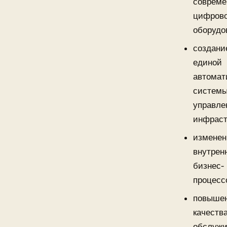
совреме
цифрово
оборудо
создани
единой
автомат
систем
управле
инфраст
изменен
внутрен
бизнес-
процесс
повыше
качеств
обслужи