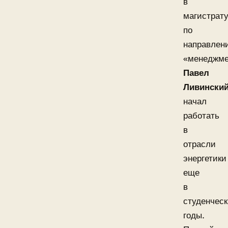
в
магистрат
по
направлен
«менеджме
Павел
Ливински
начал
работать
в
отрасли
энергетики
еще
в
студенчес
годы.