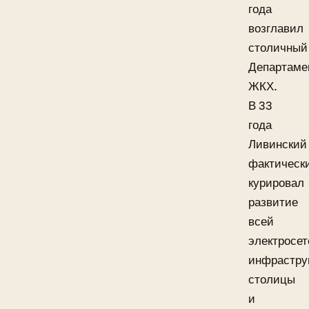
года
возглавил
столичный
Департаме
ЖКХ.
В 33
года
Ливинский
фактическ
курировал
развитие
всей
электросет
инфрастру
столицы
и