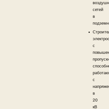
воздуш
сетей
в
подземн
Строите
электро
с
повыше
пропуск
способн
работа
с
напряж
в
20
кВ