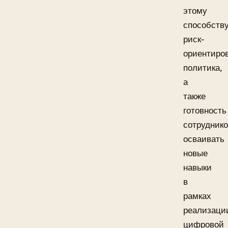
этому
способств
риск-
ориентиро
политика,
а
также
готовность
сотрудник
осваивать
новые
навыки
в
рамках
реализаци
цифровой