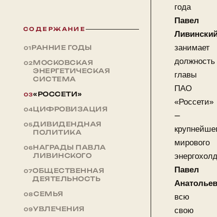
года
Павел
СОДЕРЖАНИЕ
Ливински
занимает
РАННИЕ ГОДЫ
должность
МОСКОВСКАЯ
ЭНЕРГЕТИЧЕСКАЯ
главы
СИСТЕМА
ПАО
«РОССЕТИ»
«Россети»
ЦИФРОВИЗАЦИЯ
—
ДИВИДЕНДНАЯ
крупнейше
ПОЛИТИКА
мирового
НАГРАДЫ ПАВЛА
энергохолд
ЛИВИНСКОГО
Павел
ОБЩЕСТВЕННАЯ
ДЕЯТЕЛЬНОСТЬ
Анатолье
СЕМЬЯ
всю
УВЛЕЧЕНИЯ
свою