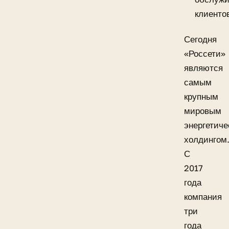
клиенто
Сегодня
«Россети»
являются
самым
крупным
мировым
энергетич
холдингом
С
2017
года
компания
три
года