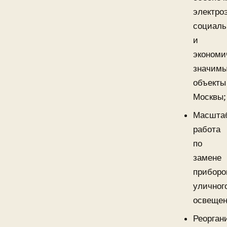
электро
социаль
и
экономи
значим
объекты
Москвы;
Масшта
работа
по
замене
приборо
уличног
освещен
Реорган