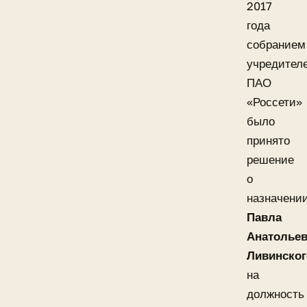
2017
года
собранием
учредител
ПАО
«Россети»
было
принято
решение
о
назначени
Павла
Анатолье
Ливинског
на
должность