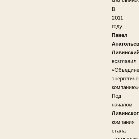
компании»
В
2011
году
Павел
Анатолье
Ливински
возглавил
«Объедин
энергетич
компанию»
Под
началом
Ливинског
компания
стала