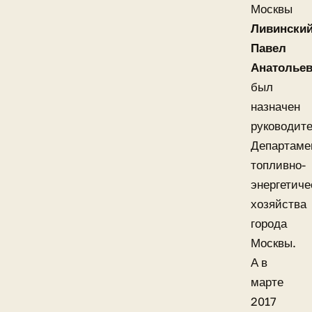
Москвы
Ливински
Павел
Анатолье
был
назначен
руководит
Департаме
топливно-
энергетиче
хозяйства
города
Москвы.
А в
марте
2017