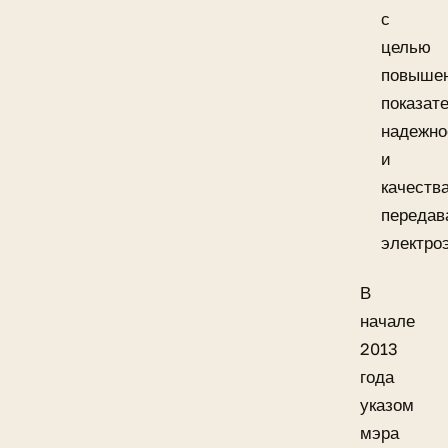
с
целью
повыше
показат
надежно
и
качеств
передав
электро
В
начале
2013
года
указом
мэра