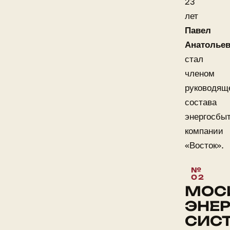
23
лет
Павел
Анатолье
стал
членом
руководящ
состава
энергосбы
компании
«Восток».
МОС
ЭНЕР
СИС