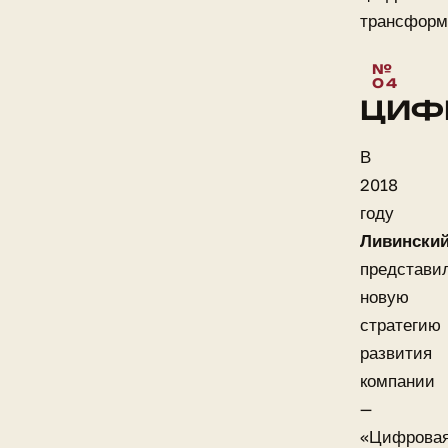
трансформ
ЦИФ
В
2018
году
Ливински
представи
новую
стратегию
развития
компании
—
«Цифрова