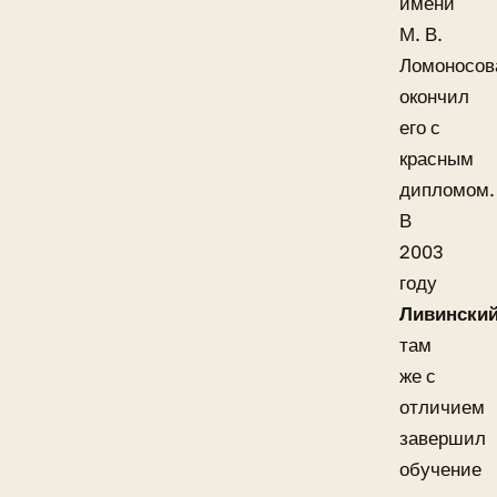
имени
М. В.
Ломоносов
окончил
его с
красным
дипломом.
В
2003
году
Ливински
там
же с
отличием
завершил
обучение