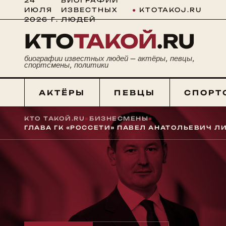
24
БИОГРАФИИ
ИЮЛЯ
ИЗВЕСТНЫХ
●
KTOTAKOJ.RU
2026 Г.
ЛЮДЕЙ
КТО
ТАКОЙ
.RU
биографии известных людей — актёры, певцы,
спортсмены, политики
АКТЁРЫ
ПЕВЦЫ
СПОРТ
КТО ТАКОЙ.RU
■
БИЗНЕСМЕНЫ
■