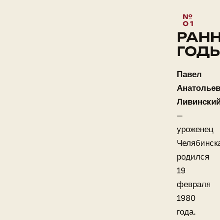
РАН
ГОД
Павел
Анатолье
Ливински
—
уроженец
Челябинск
родился
19
февраля
1980
года.