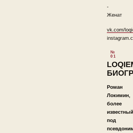
-
Женат
vk.com/loq
instagram.
LOQIE
БИОГ
Роман
Локимин,
более
известны
под
псевдони