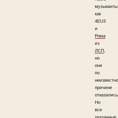
музыканты
как
4EU3
и
Рома
из
ЛСП
,
но
они
по
неизвестн
причине
отказались
Но
все
указанные