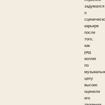
задумался
о
сценическ
карьере
после
того,
как
ряд
коллег
по
музыкальн
цеху
высоко
оценили
его
творения.