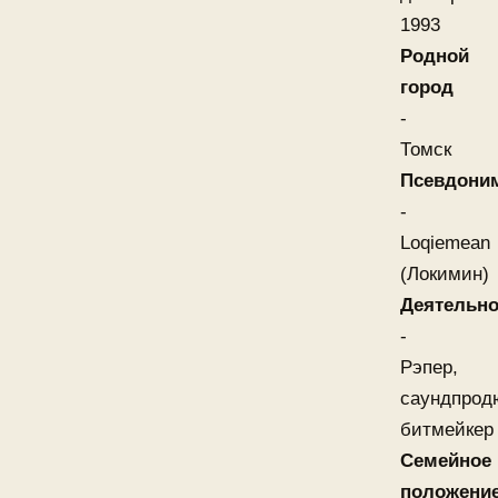
1993
Родной
город
-
Томск
Псевдони
-
Loqiemean
(Локимин)
Деятельно
-
Рэпер,
саундпрод
битмейкер
Семейное
положени