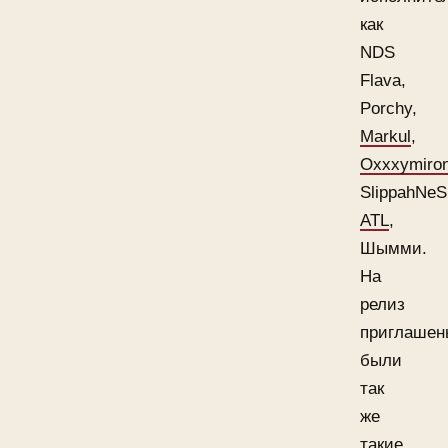
как
NDS
Flava,
Porchy,
Markul
,
Oxxxymiro
SlippahNeS
ATL
,
Шымми.
На
релиз
приглашен
были
так
же
такие