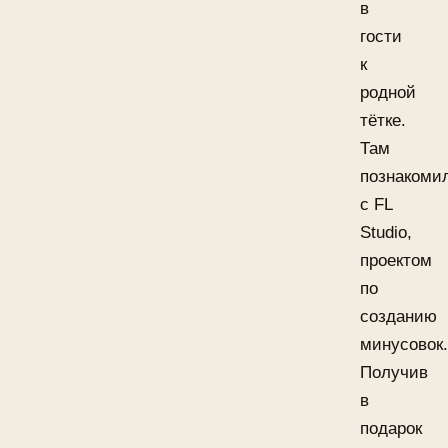
в
гости
к
родной
тётке.
Там
познакоми
с FL
Studio,
проектом
по
созданию
минусовок.
Получив
в
подарок