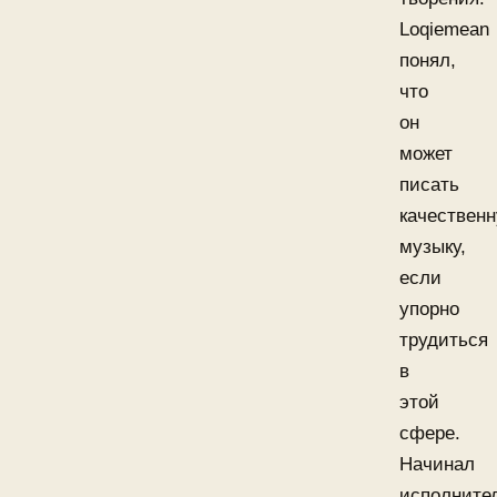
Loqiemean
понял,
что
он
может
писать
качествен
музыку,
если
упорно
трудиться
в
этой
сфере.
Начинал
исполните