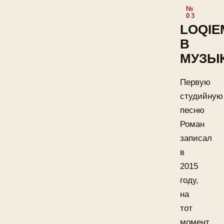
LOQIE
В
МУЗЫ
Первую
студийную
песню
Роман
записал
в
2015
году,
на
тот
момент