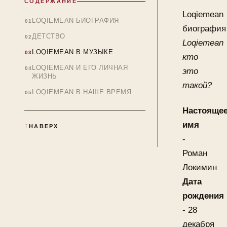
СОДЕРЖАНИЕ
Loqiemean
LOQIEMEAN БИОГРАФИЯ
биография
ДЕТСТВО
Loqiemean
LOQIEMEAN В МУЗЫКЕ
кто
LOQIEMEAN И ЕГО ЛИЧНАЯ
это
ЖИЗНЬ
такой?
LOQIEMEAN В НАШЕ ВРЕМЯ.
Настояще
имя
НАВЕРХ
-
Роман
Локимин
Дата
рождения
- 28
декабря