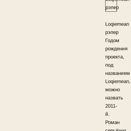
Loqiemean
рэпер
Годом
рождения
проекта,
под
названием
Loqiemean,
можно
назвать
2011-
й.
Роман
серьёзно