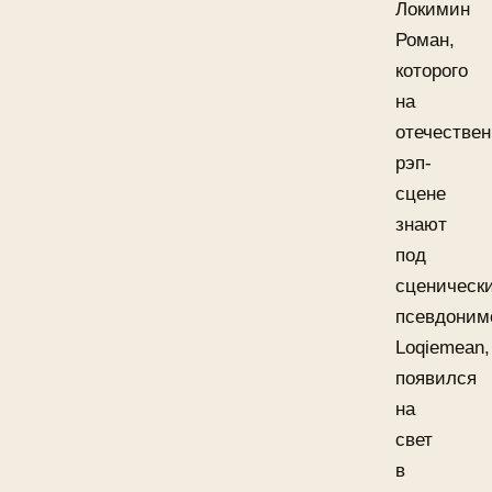
Локимин
Роман,
которого
на
отечестве
рэп-
сцене
знают
под
сценическ
псевдоним
Loqiemean,
появился
на
свет
в