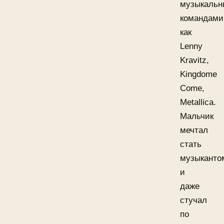
музыкаль
командами
как
Lenny
Kravitz,
Kingdome
Come,
Metallica.
Мальчик
мечтал
стать
музыканто
и
даже
стучал
по