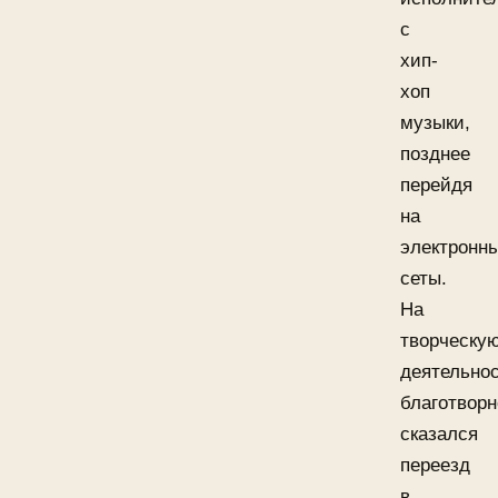
с
хип-
хоп
музыки,
позднее
перейдя
на
электронн
сеты.
На
творческу
деятельно
благотворн
сказался
переезд
в