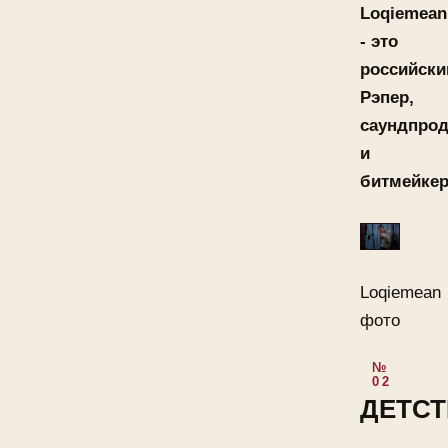
Loqiemean
- это
российски
Рэпер,
саундпро
и
битмейке
Loqiemean
фото
ДЕТС