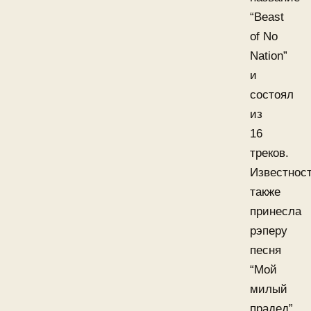
“Beast
of No
Nation”
и
состоял
из
16
треков.
Известнос
также
принесла
рэперу
песня
“Мой
милый
прадед”.