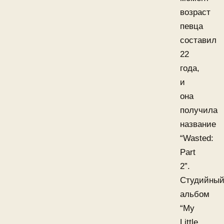
возраст
певца
составил
22
года,
и
она
получила
название
“Wasted:
Part
2”.
Студийны
альбом
“My
Little