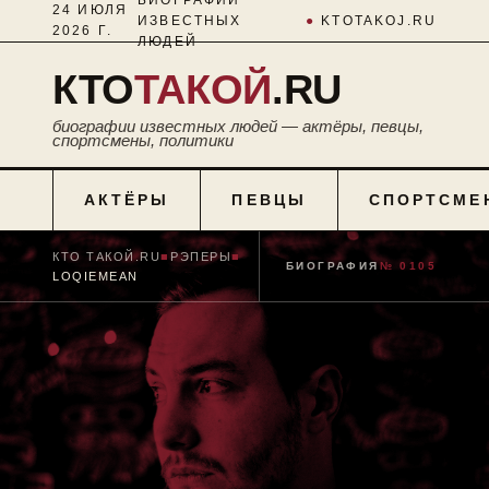
24 ИЮЛЯ
ИЗВЕСТНЫХ
●
KTOTAKOJ.RU
2026 Г.
ЛЮДЕЙ
КТО
ТАКОЙ
.RU
биографии известных людей — актёры, певцы,
спортсмены, политики
АКТЁРЫ
ПЕВЦЫ
СПОРТСМЕ
КТО ТАКОЙ.RU
■
РЭПЕРЫ
■
БИОГРАФИЯ
№ 0105
LOQIEMEAN