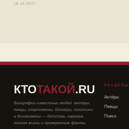
18.10.2017
КТО
ТАКОЙ
.RU
РАЗДЕЛ
Актёры
Биографии известных людей: актёры,
Певцы
певцы, спортсмены, блогеры, политики
и бизнесмены — детство, карьера,
Поиск
личная жизнь и проверенные факты.