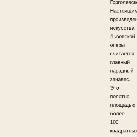
Горголевск
Настоящи
произведе
искусства
Львовской
оперы
считается
главный
парадный
занавес.
Это
полотно
площадью
более
100
квадратны