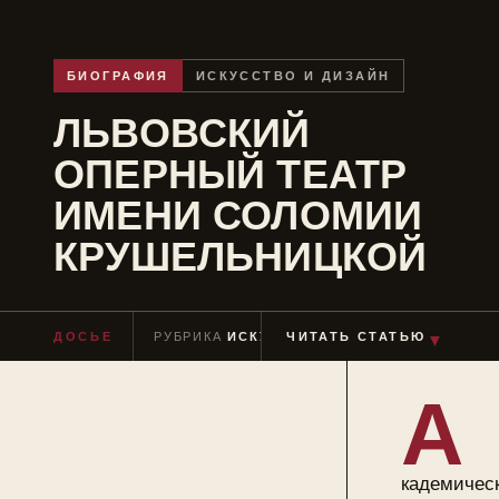
БИОГРАФИЯ
ИСКУССТВО И ДИЗАЙН
ЛЬВОВСКИЙ
ОПЕРНЫЙ ТЕАТР
ИМЕНИ СОЛОМИИ
КРУШЕЛЬНИЦКОЙ
ДОСЬЕ
РУБРИКА
ИСКУССТВО И ДИЗАЙН
ЧИТАТЬ СТАТЬЮ
ЧТЕН
▼
А
кадемичес