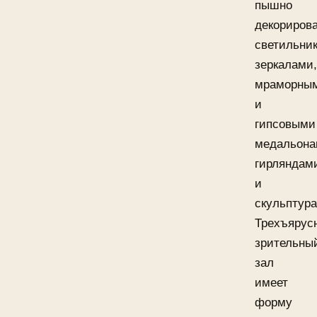
пышно
декориров
светильни
зеркалами,
мраморны
и
гипсовыми
медальона
гирляндам
и
скульптур
Трехъярус
зрительны
зал
имеет
форму