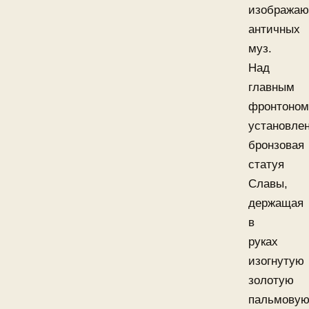
изобража
античных
муз.
Над
главным
фронтоном
установле
бронзовая
статуя
Славы,
держащая
в
руках
изогнутую
золотую
пальмову