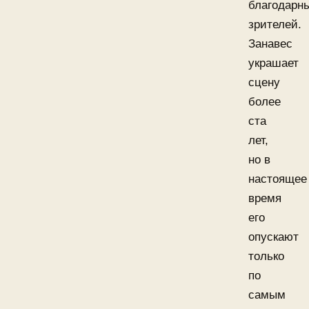
благодарн
зрителей.
Занавес
украшает
сцену
более
ста
лет,
но в
настоящее
время
его
опускают
только
по
самым