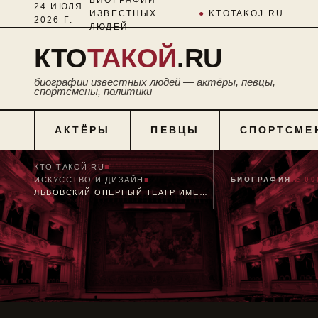
24 ИЮЛЯ
ИЗВЕСТНЫХ
●
KTOTAKOJ.RU
2026 Г.
ЛЮДЕЙ
КТО
ТАКОЙ
.RU
биографии известных людей — актёры, певцы,
спортсмены, политики
АКТЁРЫ
ПЕВЦЫ
СПОРТСМЕ
КТО ТАКОЙ.RU
■
ИСКУССТВО И ДИЗАЙН
■
БИОГРАФИЯ
№ 00
ЛЬВОВСКИЙ ОПЕРНЫЙ ТЕАТР ИМЕНИ СОЛОМИИ КРУШЕЛЬНИЦКОЙ