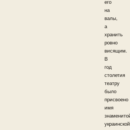
его
на
валы,
а
хранить
ровно
висящим.
В
год
столетия
театру
было
присвоено
имя
знаменито
украинской