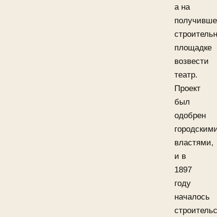
а на
получивше
строитель
площадке
возвести
театр.
Проект
был
одобрен
городским
властями,
и в
1897
году
началось
строительс