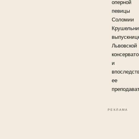
оперной
певицы
Соломии
Крушельни
выпускниц
Львовской
консерват
и
впоследст
ее
преподава
РЕКЛАМА