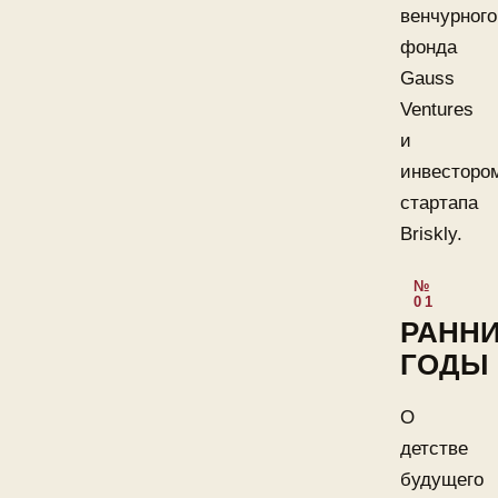
венчурного
фонда
Gauss
Ventures
и
инвесторо
стартапа
Briskly.
РАНН
ГОДЫ
О
детстве
будущего