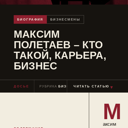
БИОГРАФИЯ
БИЗНЕСМЕНЫ
МАКСИМ
ПОЛЕТАЕВ – КТО
ТАКОЙ, КАРЬЕРА,
БИЗНЕС
ДОСЬЕ
РУБРИКА
БИЗНЕСМЕНЫ
ЧИТАТЬ СТАТЬЮ
ЧТЕНИЕ
≈ 6 МИ
▼
М
аксим