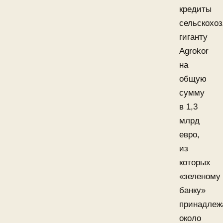
кредиты
сельскохо
гиганту
Agrokor
на
общую
сумму
в 1,3
млрд
евро,
из
которых
«зеленому
банку»
принадлеж
около