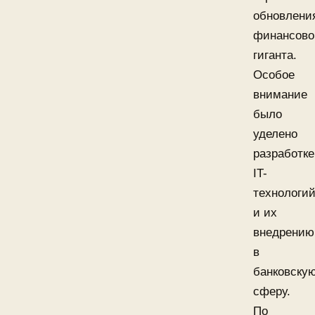
обновлени
финансово
гиганта.
Особое
внимание
было
уделено
разработке
IT-
технологи
и их
внедрению
в
банковску
сферу.
По