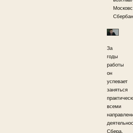
Московс
Сбербан
За
годы
работы
он
успевает
заняться
практическ
всеми
направлен
деятельно
Сбера,