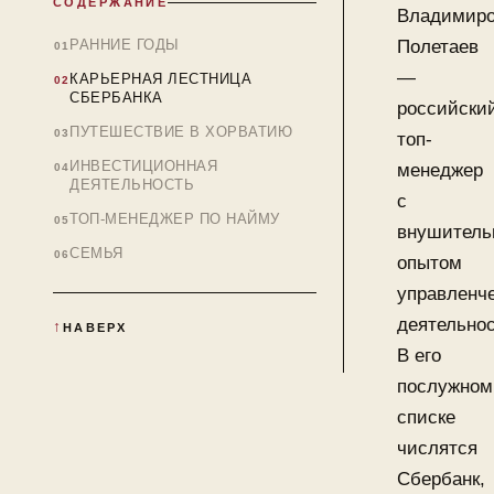
СОДЕРЖАНИЕ
Владимир
РАННИЕ ГОДЫ
Полетаев
—
КАРЬЕРНАЯ ЛЕСТНИЦА
СБЕРБАНКА
российски
ПУТЕШЕСТВИЕ В ХОРВАТИЮ
топ-
ИНВЕСТИЦИОННАЯ
менеджер
ДЕЯТЕЛЬНОСТЬ
с
ТОП-МЕНЕДЖЕР ПО НАЙМУ
внушител
СЕМЬЯ
опытом
управленч
деятельнос
НАВЕРХ
В его
послужном
списке
числятся
Сбербанк,