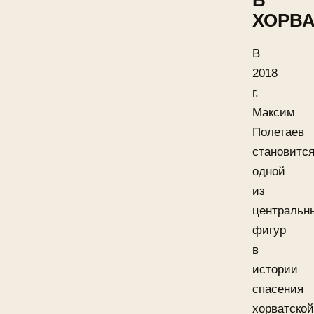
В
ХОРВ
В
2018
г.
Максим
Полетаев
становитс
одной
из
центральн
фигур
в
истории
спасения
хорватской