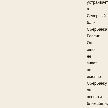
устраивае
в
Северный
банк
Сбербанка
России.
Он
еще
не
знает,
но
именно
Сбербанку
он
посвятит
ближайши