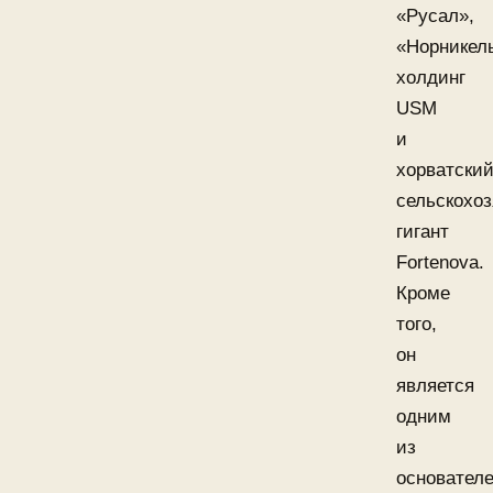
«Русал»,
«Норникел
холдинг
USM
и
хорватски
сельскохо
гигант
Fortenova.
Кроме
того,
он
является
одним
из
основател