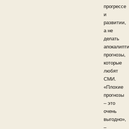
прогрессе
и
развитии,
а не
делать
апокалипт
прогнозы,
которые
любят
СМИ.
«Плохие
прогнозы
– это
очень
выгодно»,
–