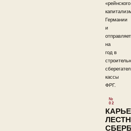
«рейнского
капитализ
Германии
и
отправляе
на
год в
строитель
сберегате
кассы
ФРГ.
КАРЬ
ЛЕСТ
СБЕР