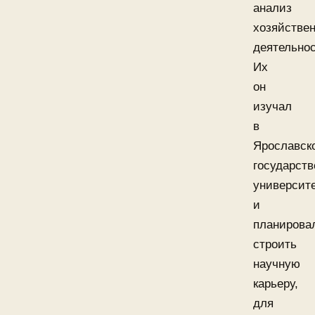
анализ
хозяйстве
деятельнос
Их
он
изучал
в
Ярославск
государст
университ
и
планирова
строить
научную
карьеру,
для