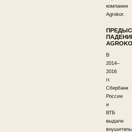
компании
Agrokor.
ПРЕДЫС
ПАДЕНИ
AGROK
В
2014–
2016
гг.
Сбербанк
России
и
ВТБ
выдали
внушитель