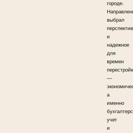
городе.
Направлен
выбрал
перспекти
и
надежное
для
времен
перестрой
—
экономичес
а
именно
бухгалтер
учет
и