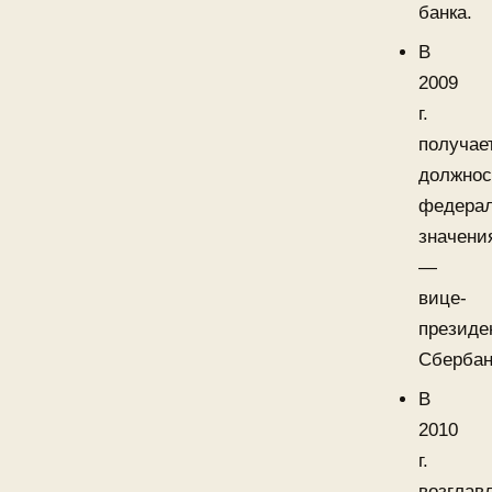
банка.
В
2009
г.
получае
должнос
федерал
значени
—
вице-
президе
Сбербан
В
2010
г.
возглав