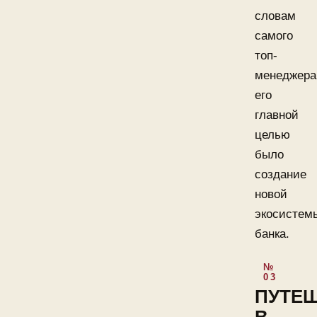
словам
самого
топ-
менеджера
его
главной
целью
было
создание
новой
экосистем
банка.
ПУТЕ