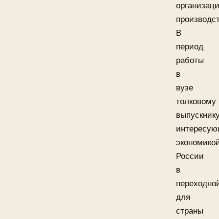
организац
производст
В
период
работы
в
вузе
толковому
выпускнику
интересу
экономико
России
в
переходно
для
страны