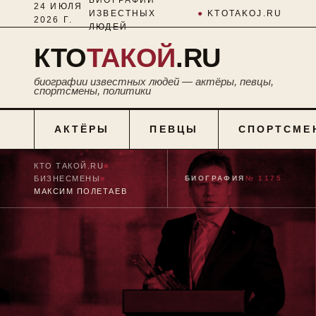
24 ИЮЛЯ
ИЗВЕСТНЫХ
●
KTOTAKOJ.RU
2026 Г.
ЛЮДЕЙ
КТО
ТАКОЙ
.RU
биографии известных людей — актёры, певцы,
спортсмены, политики
АКТЁРЫ
ПЕВЦЫ
СПОРТСМЕ
КТО ТАКОЙ.RU
■
БИЗНЕСМЕНЫ
■
БИОГРАФИЯ
№ 1175
МАКСИМ ПОЛЕТАЕВ