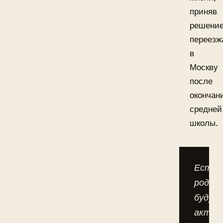
приняв
решени
переезж
в
Москву
после
окончан
средней
школы.
Естес
родит
будущ
актри