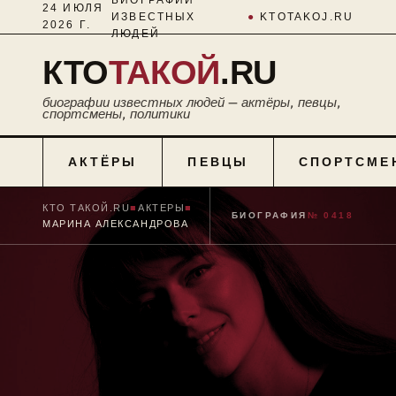
24 ИЮЛЯ
ИЗВЕСТНЫХ
●
KTOTAKOJ.RU
2026 Г.
ЛЮДЕЙ
КТО
ТАКОЙ
.RU
биографии известных людей — актёры, певцы,
спортсмены, политики
АКТЁРЫ
ПЕВЦЫ
СПОРТСМЕ
КТО ТАКОЙ.RU
■
АКТЕРЫ
■
БИОГРАФИЯ
№ 0418
МАРИНА АЛЕКСАНДРОВА