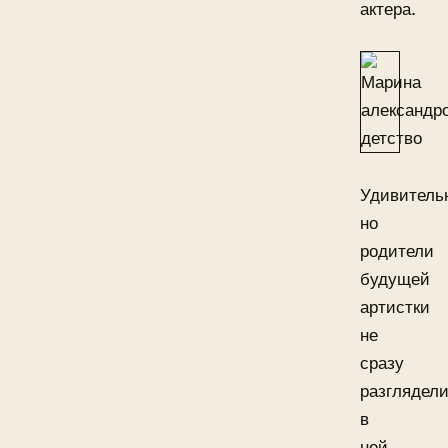
актера.
Удивитель
но
родители
будущей
артистки
не
сразу
разглядел
в
ней