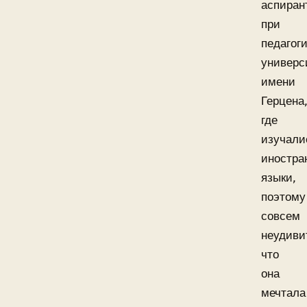
аспиран
при
педагог
универс
имени
Герцена
где
изучали
иностра
языки,
поэтому
совсем
неудиви
что
она
мечтала