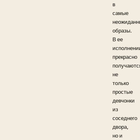
в
самые
неожиданн
образы.
В ее
исполнени
прекрасно
получаютс
не
только
простые
девчонки
из
соседнего
двора,
но и