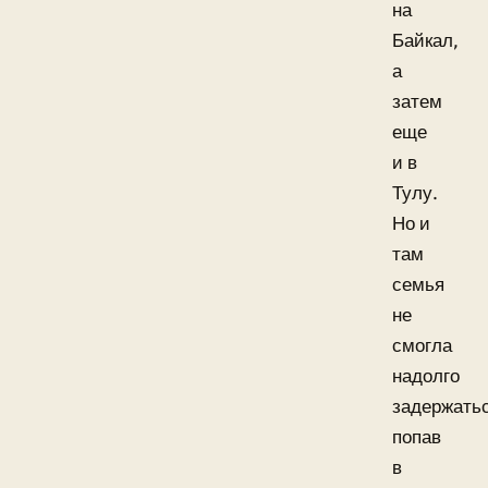
на
Байкал,
а
затем
еще
и в
Тулу.
Но и
там
семья
не
смогла
надолго
задержатьс
попав
в