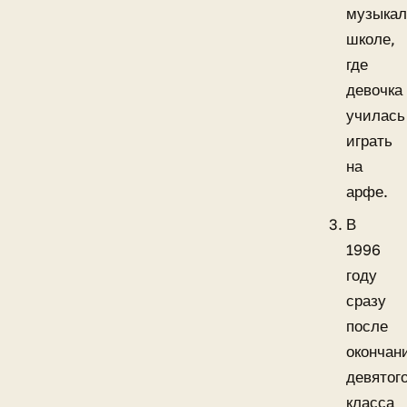
музыкал
школе,
где
девочка
училась
играть
на
арфе.
В
1996
году
сразу
после
окончан
девятог
класса