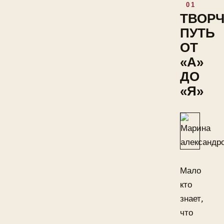
ТВОР
ПУТЬ
ОТ
«А»
ДО
«Я»
Мало
кто
знает,
что