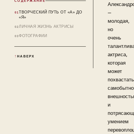
СОДЕРЖАНИЕ
Александр
—
ТВОРЧЕСКИЙ ПУТЬ ОТ «А» ДО
«Я»
молодая,
ЛИЧНАЯ ЖИЗНЬ АКТРИСЫ
но
ФОТОГРАФИИ
очень
талантлив
актриса,
НАВЕРХ
которая
может
похвастат
самобытно
внешност
и
потрясаю
умением
перевопло