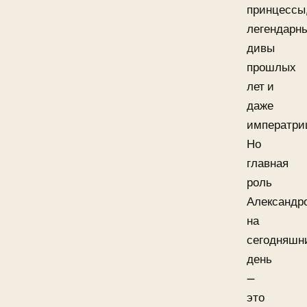
принцессы
легендарн
дивы
прошлых
лет и
даже
императри
Но
главная
роль
Александр
на
сегодняшн
день
—
это