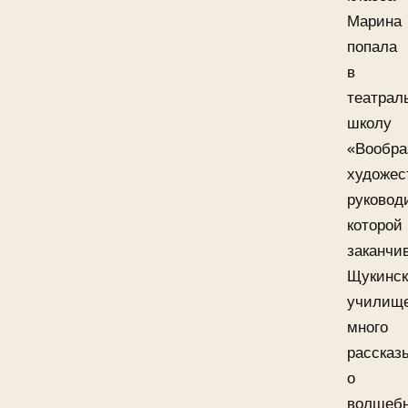
Марина
попала
в
театрал
школу
«Вообра
художес
руковод
которой
заканчи
Щукинск
училище
много
рассказ
о
волшеб