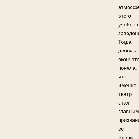
атмосф
этого
учебног
заведен
Тогда
девочка
окончат
поняла,
что
именно
театр
стал
главны
призван
ее
жизни,