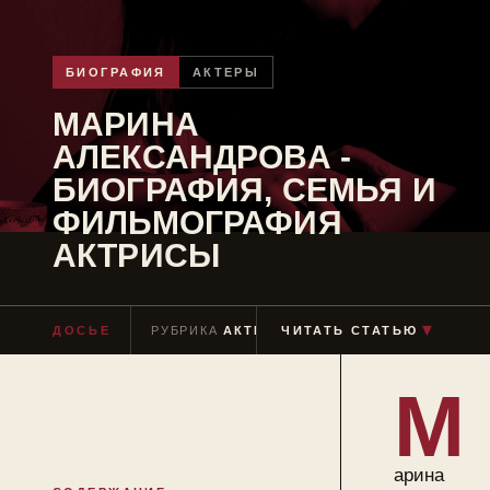
БИОГРАФИЯ
АКТЕРЫ
МАРИНА
АЛЕКСАНДРОВА -
БИОГРАФИЯ, СЕМЬЯ И
ФИЛЬМОГРАФИЯ
АКТРИСЫ
ДОСЬЕ
РУБРИКА
АКТЕРЫ
ЧИТАТЬ СТАТЬЮ
ЧТЕНИЕ
≈ 12 МИН
▼
М
арина