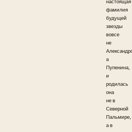
настоящая
фамилия
будущей
звезды
вовсе
не
Александр
а
Пупенина,
и
родилась
она
не в
Северной
Пальмире,
а в