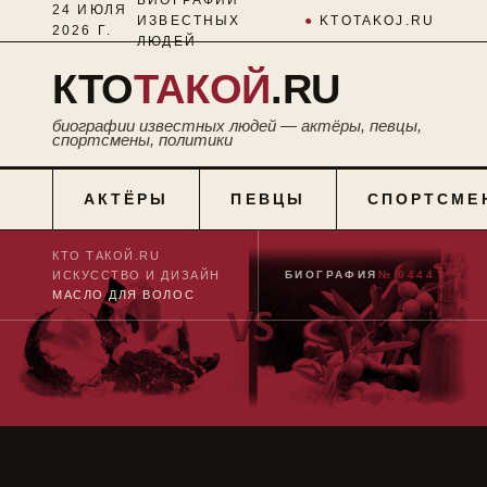
24 ИЮЛЯ
ИЗВЕСТНЫХ
●
KTOTAKOJ.RU
2026 Г.
ЛЮДЕЙ
КТО
ТАКОЙ
.RU
биографии известных людей — актёры, певцы,
спортсмены, политики
АКТЁРЫ
ПЕВЦЫ
СПОРТСМЕ
КТО ТАКОЙ.RU
■
ИСКУССТВО И ДИЗАЙН
■
БИОГРАФИЯ
№ 0444
МАСЛО ДЛЯ ВОЛОС