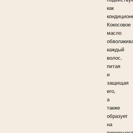
как
кондицион
Кокосовое
масло
обволакив
каждый
волос,
питая
и
защищая
его,
а
также
образует
на
поверхнос