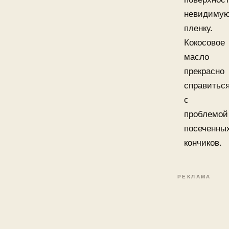
невидиму
пленку.
Кокосовое
масло
прекрасно
справитьс
с
проблемой
посеченны
кончиков.
РЕКЛАМА