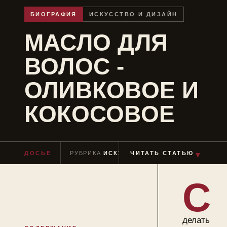
БИОГРАФИЯ
ИСКУССТВО И ДИЗАЙН
МАСЛО ДЛЯ
ВОЛОС -
ОЛИВКОВОЕ И
КОКОСОВОЕ
▼
ДОСЬЕ
РУБРИКА
ИСКУССТВО И ДИЗАЙН
ЧИТАТЬ СТАТЬЮ
ЧТЕН
С
делать