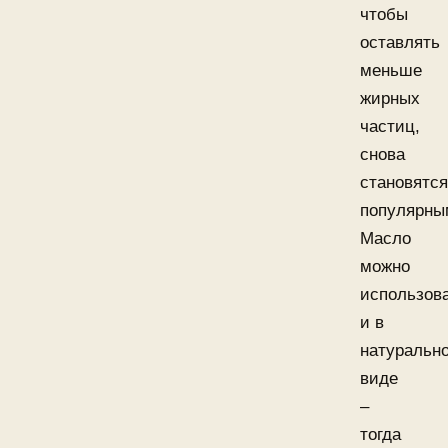
чтобы
оставлять
меньше
жирных
частиц,
снова
становятся
популярны
Масло
можно
использов
и в
натуральн
виде
–
тогда