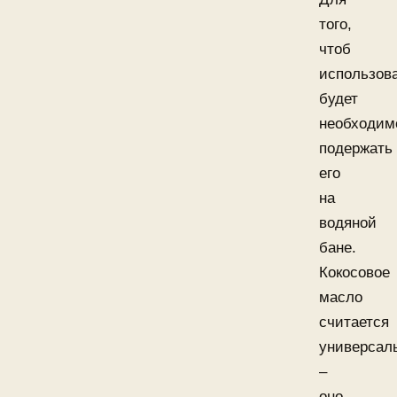
того,
чтоб
использова
будет
необходим
подержать
его
на
водяной
бане.
Кокосовое
масло
считается
универсал
–
оно