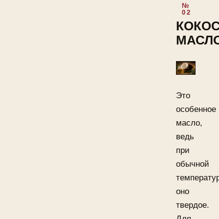
КОКО
МАСЛ
Это
особенное
масло,
ведь
при
обычной
температу
оно
твердое.
Для