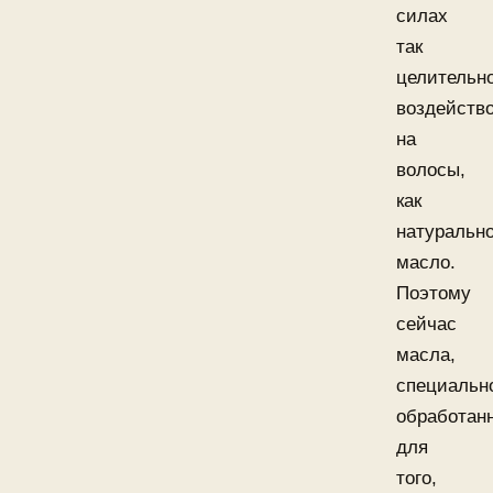
силах
так
целительн
воздейств
на
волосы,
как
натуральн
масло.
Поэтому
сейчас
масла,
специальн
обработан
для
того,