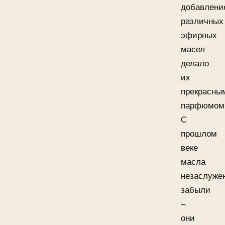
добавлени
различных
эфирных
масел
делало
их
прекрасны
парфюмом
С
прошлом
веке
масла
незаслуже
забыли
–
они