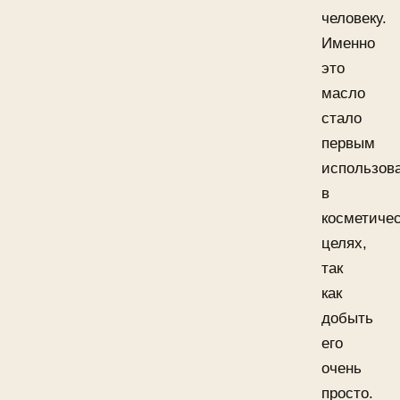
человеку.
Именно
это
масло
стало
первым
использов
в
косметиче
целях,
так
как
добыть
его
очень
просто.