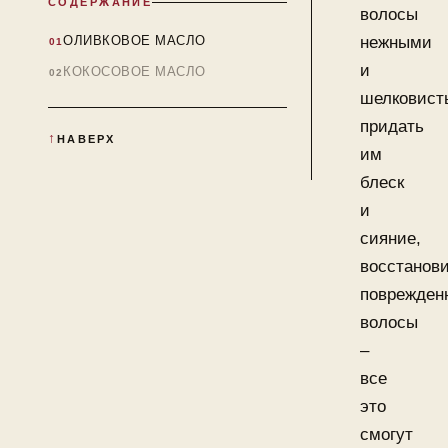
СОДЕРЖАНИЕ
волосы
ОЛИВКОВОЕ МАСЛО
нежными
и
КОКОСОВОЕ МАСЛО
шелковист
придать
НАВЕРХ
им
блеск
и
сияние,
восстанов
поврежден
волосы
–
все
это
смогут