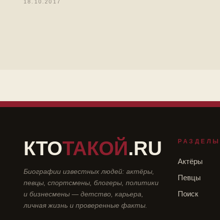
18.10.2017
КТО
ТАКОЙ
.RU
РАЗДЕЛ
Актёры
Биографии известных людей: актёры,
Певцы
певцы, спортсмены, блогеры, политики
и бизнесмены — детство, карьера,
Поиск
личная жизнь и проверенные факты.