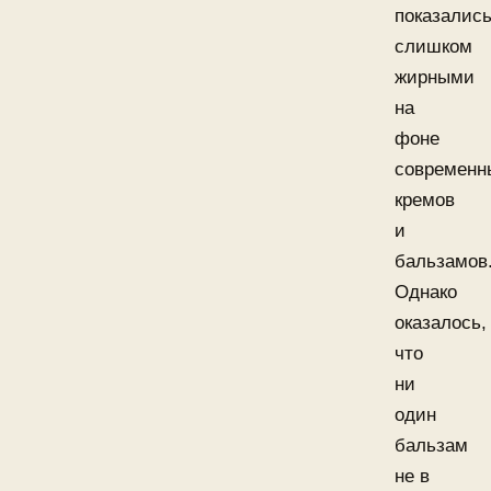
показалис
слишком
жирными
на
фоне
современн
кремов
и
бальзамов
Однако
оказалось,
что
ни
один
бальзам
не в