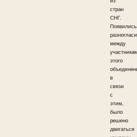
из
стран
СНГ.
Появились
разноглас
между
участника
этого
объединен
в
связи
с
этим,
было
решено
двигаться