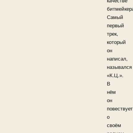
качестве
битмейкер
Самый
первый
трек,
который
он
написал,
назывался
«К.Ц.».
В
нём
он
повествует
о
своём