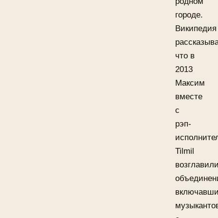
родном
городе.
Википедия
рассказыва
что в
2013
Максим
вместе
с
рэп-
исполните
Tilmil
возглавил
объединен
включавш
музыканто