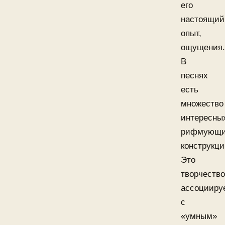
его
настоящий
опыт,
ощущения.
В
песнях
есть
множество
интересны
рифмующи
конструкци
Это
творчество
ассоцииру
с
«умным»