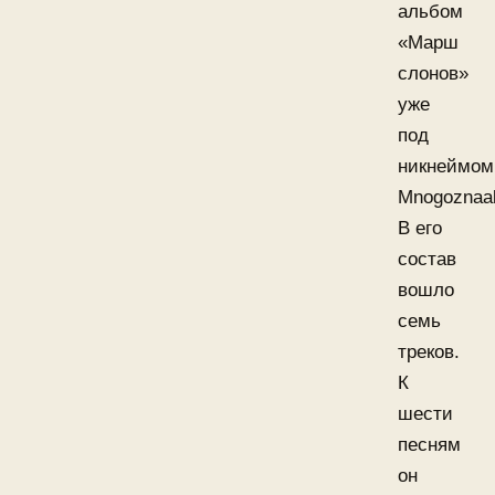
альбом
«Марш
слонов»
уже
под
никнеймом
Mnogoznaal
В его
состав
вошло
семь
треков.
К
шести
песням
он