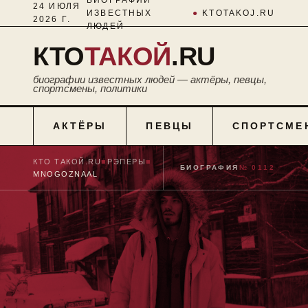
24 ИЮЛЯ
ИЗВЕСТНЫХ
●
KTOTAKOJ.RU
2026 Г.
ЛЮДЕЙ
КТО
ТАКОЙ
.RU
биографии известных людей — актёры, певцы,
спортсмены, политики
АКТЁРЫ
ПЕВЦЫ
СПОРТСМЕ
КТО ТАКОЙ.RU
■
РЭПЕРЫ
■
БИОГРАФИЯ
№ 0112
MNOGOZNAAL