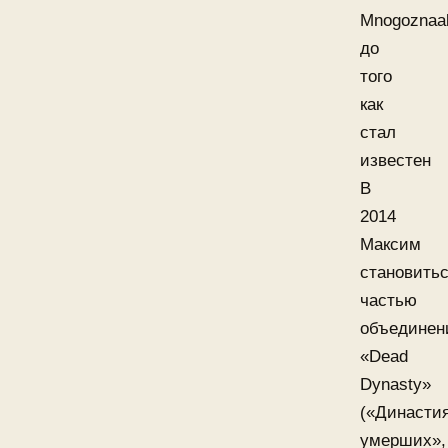
Mnogoznaa
до
того
как
стал
известен
В
2014
Максим
становить
частью
объединен
«Dead
Dynasty»
(«Династи
умерших»,