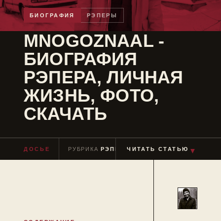
БИОГРАФИЯ
РЭПЕРЫ
MNOGOZNAAL -
БИОГРАФИЯ
РЭПЕРА, ЛИЧНАЯ
ЖИЗНЬ, ФОТО,
СКАЧАТЬ
ДОСЬЕ
РУБРИКА
РЭПЕРЫ
ЧИТАТЬ СТАТЬЮ
ЧТЕНИЕ
≈ 5 МИН
▼