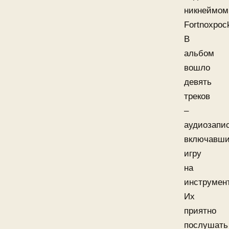
никнеймом
Fortnoxpoc
В
альбом
вошло
девять
треков
–
аудиозапи
включавш
игру
на
инструмен
Их
приятно
послушать