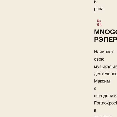
и
рэпа.
MNOG
РЭПЕ
Начинает
свою
музыкальн
деятельно
Максим
с
псевдоним
Fortnoxpoc
в