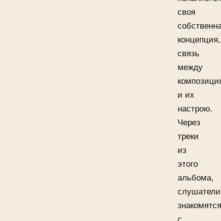
своя
собственн
концепция,
связь
между
композици
и их
настрою.
Через
треки
из
этого
альбома,
слушатели
знакомятс
с