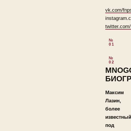
vk.com/fnps
instagram.
twitter.co
MNOG
БИОГ
Максим
Лазин,
более
известны
под