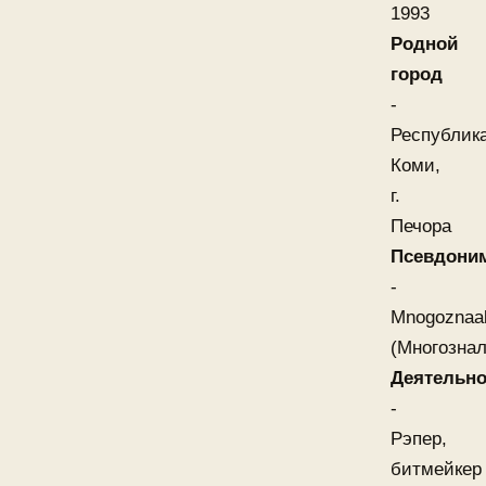
1993
Родной
город
-
Республик
Коми,
г.
Печора
Псевдони
-
Mnogoznaa
(Многознал
Деятельно
-
Рэпер,
битмейкер