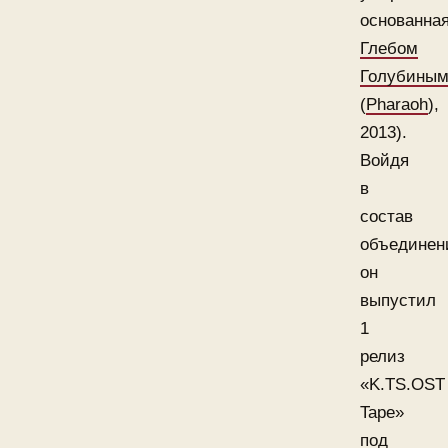
основанна
Глебом
Голубины
(
Pharaoh
),
2013).
Войдя
в
состав
объединен
он
выпустил
1
релиз
«K.TS.OST
Tape»
под