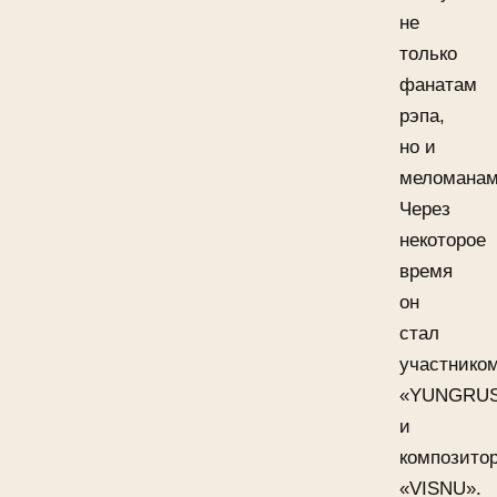
не
только
фанатам
рэпа,
но и
меломанам
Через
некоторое
время
он
стал
участнико
«YUNGRUS
и
композито
«VISNU».