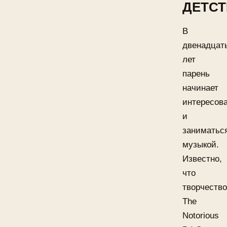
ДЕТСТ
В
двенадцат
лет
парень
начинает
интересов
и
заниматьс
музыкой.
Известно,
что
творчество
The
Notorious