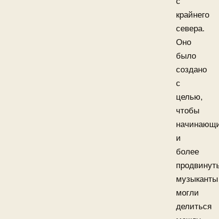
с
крайнего
севера.
Оно
было
создано
с
целью,
чтобы
начинающ
и
более
продвинут
музыканты
могли
делиться