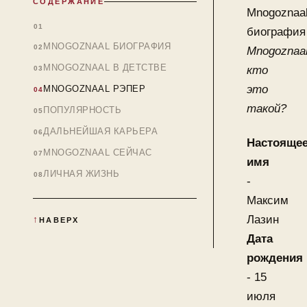
СОДЕРЖАНИЕ
Mnogoznaa
биография
MNOGOZNAAL БИОГРАФИЯ
Mnogoznaa
MNOGOZNAAL В ДЕТСТВЕ
кто
это
MNOGOZNAAL РЭПЕР
такой?
ПОПУЛЯРНОСТЬ
ДАЛЬНЕЙШАЯ КАРЬЕРА
Настояще
MNOGOZNAAL СЕЙЧАС
имя
ЛИЧНАЯ ЖИЗНЬ
-
Максим
Лазин
НАВЕРХ
Дата
рождения
- 15
июля