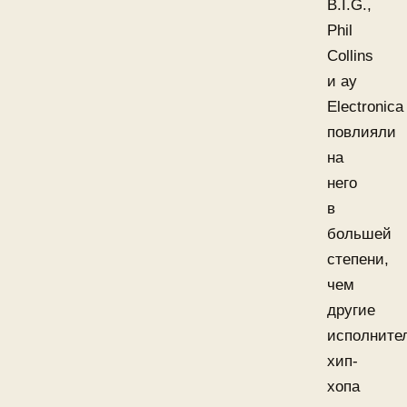
B.I.G.,
Phil
Collins
и ay
Electronica
повлияли
на
него
в
большей
степени,
чем
другие
исполните
хип-
хопа