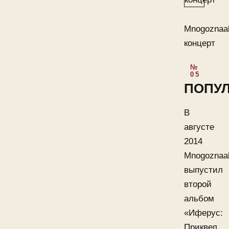
Mnogoznaa
концерт
ПОПУ
В
августе
2014
Mnogoznaa
выпустил
второй
альбом
«Иферус:
Приквел