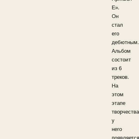
E».
Он
стал
его
дебютным.
Альбом
состоит
из 6
треков.
На
этом
этапе
творчества
у
него
появляетс