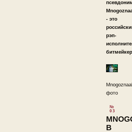
псевдони
Mnogoznaa
- это
российски
рэп-
исполните
битмейкер
Mnogoznaa
фото
MNOG
В