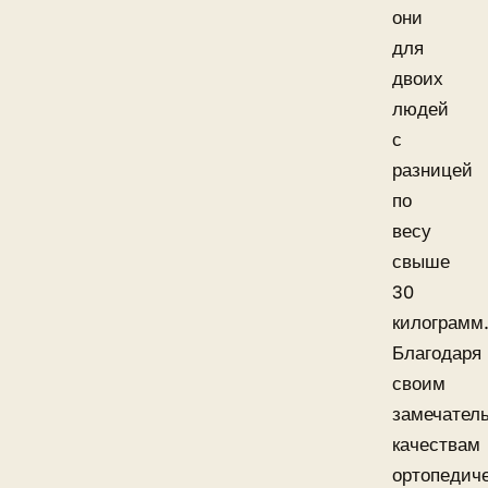
они
для
двоих
людей
с
разницей
по
весу
свыше
30
килограмм
Благодаря
своим
замечател
качествам
ортопедич