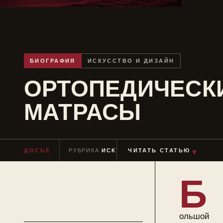
БИОГРАФИЯ
ИСКУССТВО И ДИЗАЙН
ОРТОПЕДИЧЕСК
МАТРАСЫ
ДОСЬЕ
РУБРИКА
ИСКУССТВО И ДИЗАЙН
ЧИТАТЬ СТАТЬЮ
ЧТЕН
▼
Б
ольшой