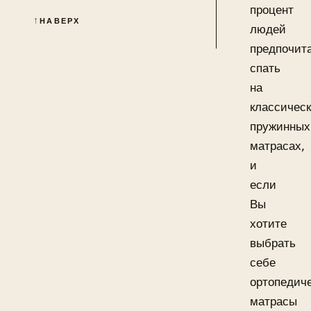
процент
НАВЕРХ
людей
предпочит
спать
на
классичес
пружинных
матрасах,
и
если
Вы
хотите
выбрать
себе
ортопедич
матрасы