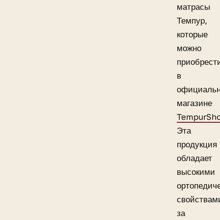
матрасы
Темпур,
которые
можно
приобрест
в
официаль
магазине
TempurSh
Эта
продукция
обладает
высокими
ортопедич
свойствам
за