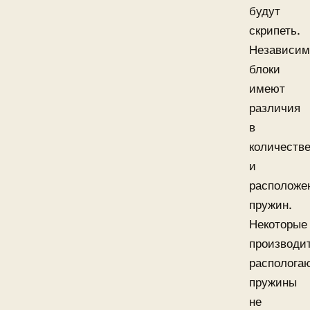
будут
скрипеть.
Независи
блоки
имеют
различия
в
количеств
и
расположе
пружин.
Некоторые
производи
располога
пружины
не