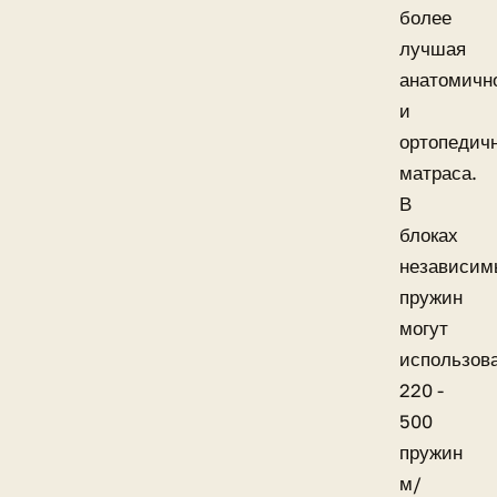
более
лучшая
анатомичн
и
ортопедич
матраса.
В
блоках
независим
пружин
могут
использов
220 -
500
пружин
м/