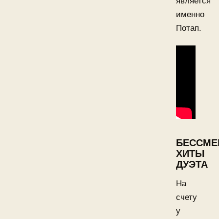
является
именно
Потап.
БЕССМЕ
ХИТЫ
ДУЭТА
На
счету
у