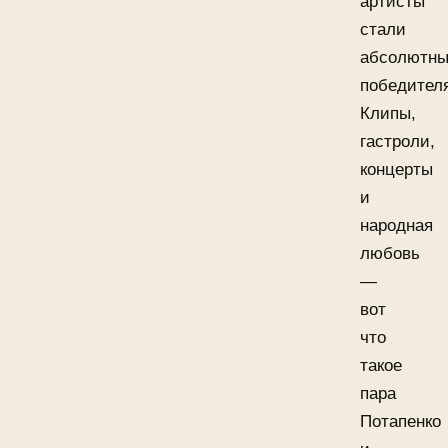
артисты
стали
абсолютн
победител
Клипы,
гастроли,
концерты
и
народная
любовь
—
вот
что
такое
пара
Потапенко