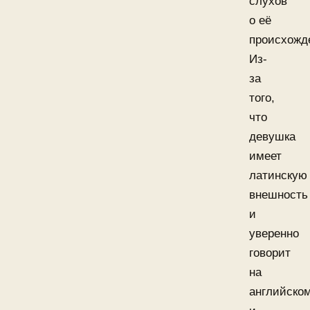
слухов
о её
происхожд
Из-
за
того,
что
девушка
имеет
латинскую
внешность
и
уверенно
говорит
на
английско