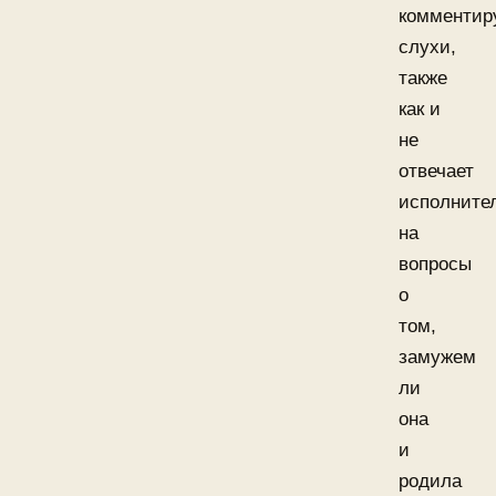
комментир
слухи,
также
как и
не
отвечает
исполните
на
вопросы
о
том,
замужем
ли
она
и
родила