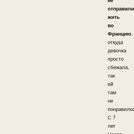
её
отправили
жить
во
Францию
,
откуда
девочка
просто
сбежала,
так
ей
там
не
понравило
С 7
лет