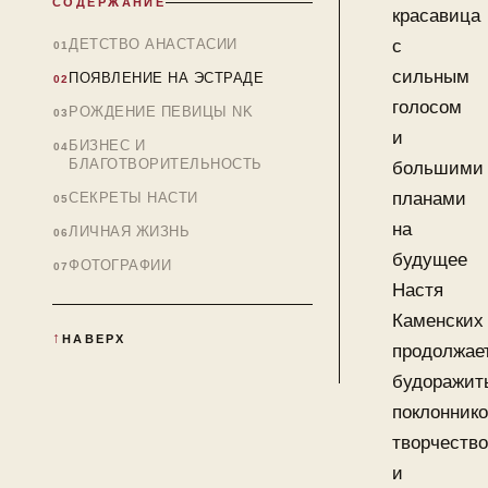
СОДЕРЖАНИЕ
красавица
ДЕТСТВО АНАСТАСИИ
с
сильным
ПОЯВЛЕНИЕ НА ЭСТРАДЕ
голосом
РОЖДЕНИЕ ПЕВИЦЫ NK
и
БИЗНЕС И
БЛАГОТВОРИТЕЛЬНОСТЬ
большими
планами
СЕКРЕТЫ НАСТИ
на
ЛИЧНАЯ ЖИЗНЬ
будущее
ФОТОГРАФИИ
Настя
Каменских
НАВЕРХ
продолжае
будоражит
поклонник
творчеств
и