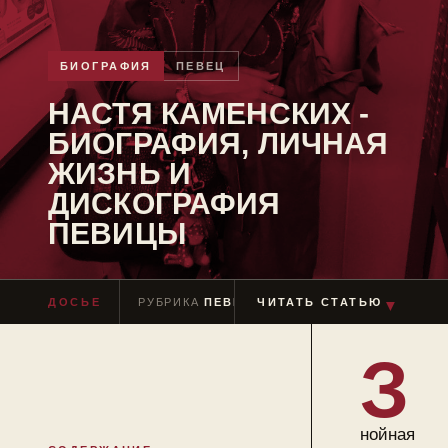
БИОГРАФИЯ
ПЕВЕЦ
НАСТЯ КАМЕНСКИХ -
БИОГРАФИЯ, ЛИЧНАЯ
ЖИЗНЬ И
ДИСКОГРАФИЯ
ПЕВИЦЫ
ДОСЬЕ
РУБРИКА
ПЕВЕЦ
ЧИТАТЬ СТАТЬЮ
ЧТЕНИЕ
≈ 12 МИН
▼
З
нойная