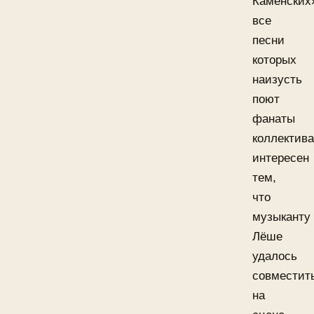
Каменских
все
песни
которых
наизусть
поют
фанаты
коллектива
интересен
тем,
что
музыканту
Лёше
удалось
совместит
на