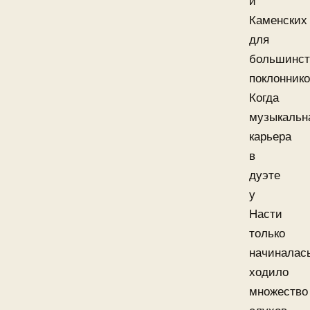
и
Каменских
для
большинст
поклоннико
Когда
музыкальн
карьера
в
дуэте
у
Насти
только
начиналас
ходило
множество