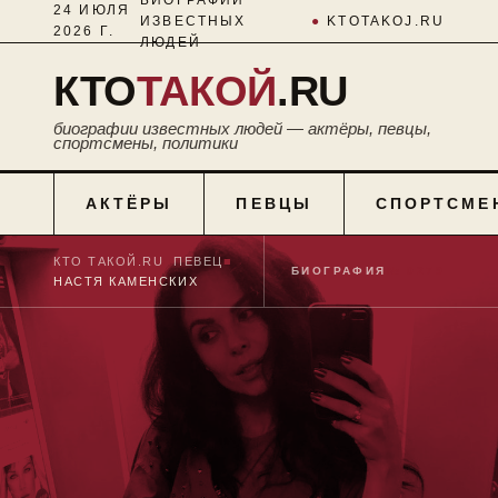
24 ИЮЛЯ
ИЗВЕСТНЫХ
●
KTOTAKOJ.RU
2026 Г.
ЛЮДЕЙ
КТО
ТАКОЙ
.RU
биографии известных людей — актёры, певцы,
спортсмены, политики
АКТЁРЫ
ПЕВЦЫ
СПОРТСМЕ
КТО ТАКОЙ.RU
■
ПЕВЕЦ
■
БИОГРАФИЯ
№ 0279
НАСТЯ КАМЕНСКИХ