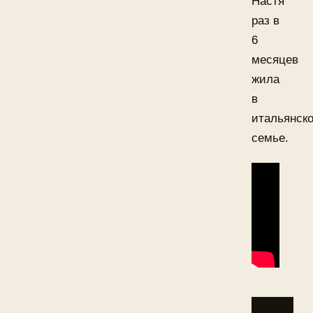
Настя
раз в
6
месяцев
жила
в
итальянск
семье.