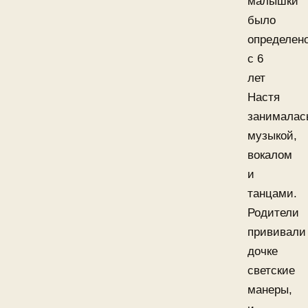
малышки
было
определено
с 6
лет
Настя
занималас
музыкой,
вокалом
и
танцами.
Родители
прививали
дочке
светские
манеры,