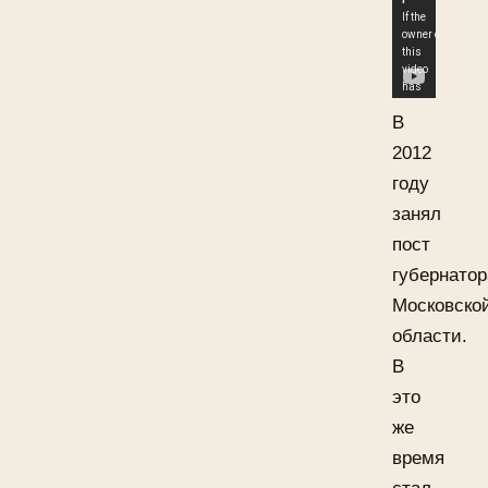
В
2012
году
занял
пост
губернатор
Московско
области.
В
это
же
время