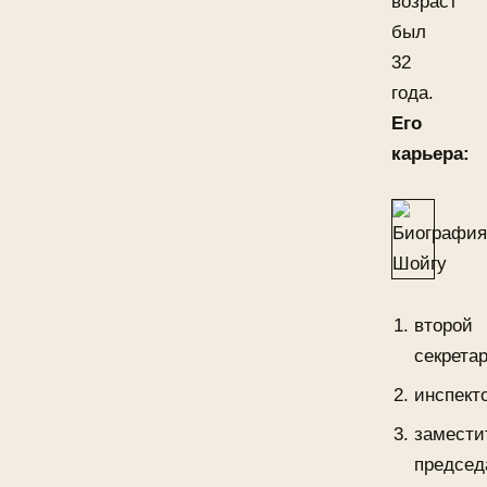
возраст
был
32
года.
Его
карьера:
второй
секретар
инспект
замести
председ