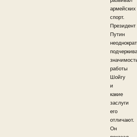
развивал
армейских
спорт.
Президент
Путин
неоднокра
подчеркив
значимост
работы
Шойгу
и
какие
заслуги
его
отличают.
Он