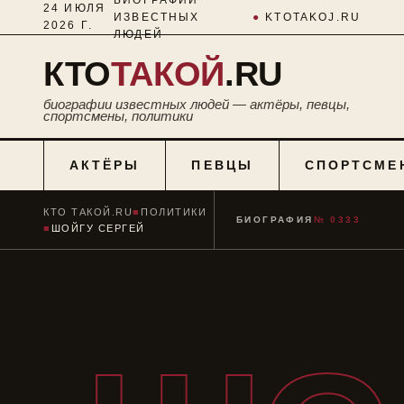
24 ИЮЛЯ
ИЗВЕСТНЫХ
●
KTOTAKOJ.RU
2026 Г.
ЛЮДЕЙ
КТО
ТАКОЙ
.RU
биографии известных людей — актёры, певцы,
спортсмены, политики
АКТЁРЫ
ПЕВЦЫ
СПОРТСМЕ
КТО ТАКОЙ.RU
■
ПОЛИТИКИ
БИОГРАФИЯ
№ 0333
■
ШОЙГУ СЕРГЕЙ