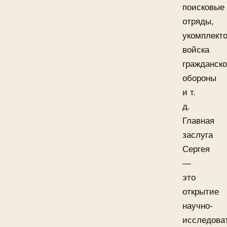
поисковые
отряды,
укомплект
войска
гражданск
обороны
и т.
д.
Главная
заслуга
Сергея
—
это
открытие
научно-
исследова