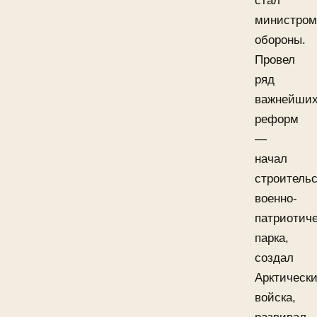
стал
министром
обороны.
Провел
ряд
важнейши
реформ
—
начал
строитель
военно-
патриотиче
парка,
создал
Арктическ
войска,