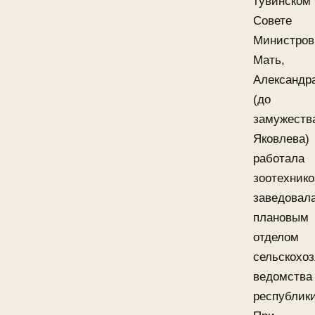
тувинском
Совете
Министров
Мать,
Александр
(до
замужеств
Яковлева)
работала
зоотехнико
заведовал
плановым
отделом
сельскохоз
ведомства
республики