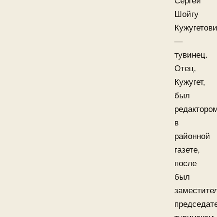
Сергей
Шойгу
Кужугетов
—
тувинец.
Отец,
Кужугет,
был
редакторо
в
районной
газете,
после
был
заместите
председат