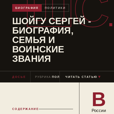
ШС
БИОГРАФИЯ
ПОЛИТИКИ
ШОЙГУ СЕРГЕЙ -
БИОГРАФИЯ,
СЕМЬЯ И
ВОИНСКИЕ
ЗВАНИЯ
▼
ДОСЬЕ
РУБРИКА
ПОЛИТИКИ
ЧИТАТЬ СТАТЬЮ
ЧТЕНИЕ
≈ 6 МИН
В
СОДЕРЖАНИЕ
России