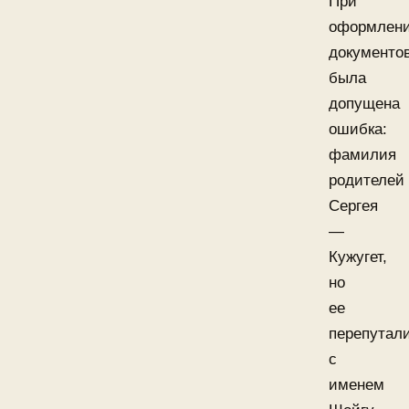
При
оформлен
документо
была
допущена
ошибка:
фамилия
родителей
Сергея
—
Кужугет,
но
ее
перепутал
с
именем