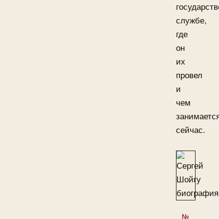
государств
службе,
где
он
их
провел
и
чем
занимаетс
сейчас.