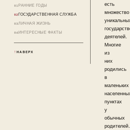
есть
РАННИЕ ГОДЫ
множество
ГОСУДАРСТВЕННАЯ СЛУЖБА
уникальны
ЛИЧНАЯ ЖИЗНЬ
государст
ИНТЕРЕСНЫЕ ФАКТЫ
деятелей.
Многие
НАВЕРХ
из
них
родились
в
маленьких
населенны
пунктах
у
обычных
родителей.