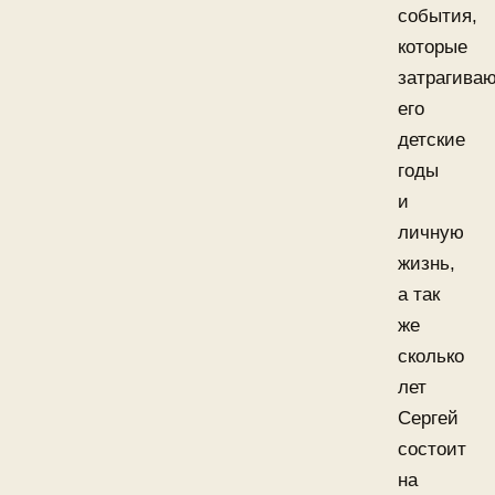
события,
которые
затрагива
его
детские
годы
и
личную
жизнь,
а так
же
сколько
лет
Сергей
состоит
на