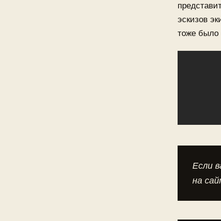
представи
эскизов эк
тоже было 
Если в
на сай