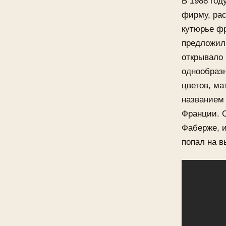
В 1988 го
фирму, ра
кутюрье фр
предложил
открывало 
однообраз
цветов, ма
названием
Франции. 
Фаберже, и
попал на в