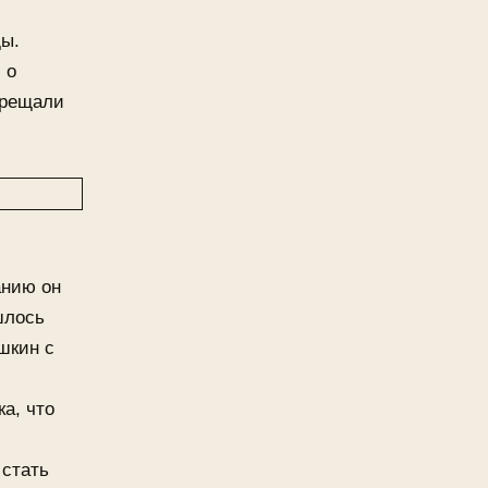
ды.
 о
прещали
анию он
шлось
шкин с
а, что
 стать