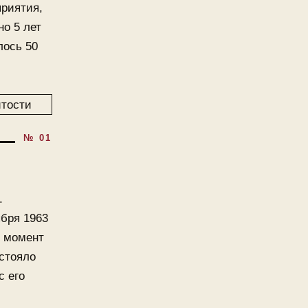
приятия,
о 5 лет
лось 50
.
ября 1963
т момент
дстояло
с его