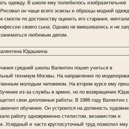
ать одежду. В школе ему полюбилось изобразительное
 Рисовал он чаще всего эскизы и образцы модной одеж
е смогли по достоинству оценить его старания, мечтали
рофессии своего сына. Однако не вмешивались и не за
заниматься любимым делом.
нчания средней школы Валентин пошел учиться в
льный техникум Москвы. На направлении по моделиров
твенным молодым человеком. На втором курсе ему при
бучение из-за службы в армии, но по возвращении Юда
щитил свои дипломные работы. В 1986 году Валентин с
акончил обучение. Он устроился на должность художник
вало работу одновременно стилистом, визажистом и
. Усердный и часто круглосуточный труд позволил ему