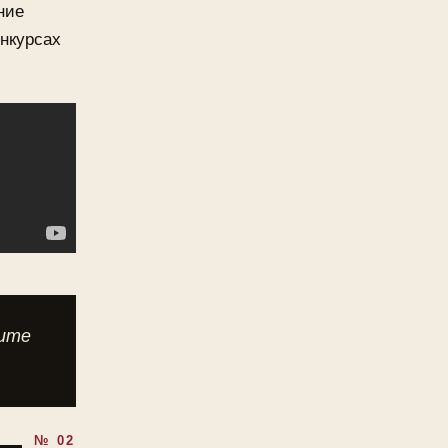
ние
онкурсах
дите