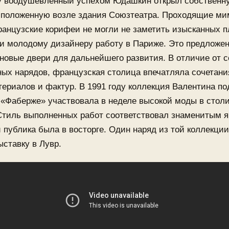
ду воодушевленный успехом Юдашкин открыл собственн
сположенную возле здания Союзтеатра. Проходящие ми
анцузские корифеи не могли не заметить изысканных п
и молодому дизайнеру работу в Париже. Это предложе
новые двери для дальнейшего развития. В отличие от с
ных нарядов, французская столица впечатляла сочетан
териалов и фактур. В 1991 году коллекция Валентина по
 «Фаберже» участвовала в неделе высокой моды в стол
Стиль выполненных работ соответствовал знаменитым 
 публика была в восторге. Один наряд из той коллекци
ыставку в Лувр.