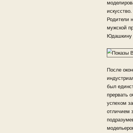
моделиров
искусство.
Родители н
мужской п
Юдашкину 
После око
индустриа
был единс
прервать о
успехом за
отличием з
подразуме
модельером