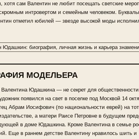
, хотя сам Валентин не любит посещать светские меро
скромным интровертом и семейным человеком. Буквальн
ентин отметил юбилей — звезде высокой моды исполни
РАФИЯ МОДЕЛЬЕРА
 Валентина Юдашкина — не секрет для общественности
дожник появился на свет в поселке под Москвой 14 окт
отец Абрам Иосифович (по национальности еврей) на то
издательстве, а матери Раисе Петровне в будущем пре
дующей в доме Юдашкина. Кроме Валентина в семье ро
ий. Еще в раннем детстве Валентину нравилось шить и