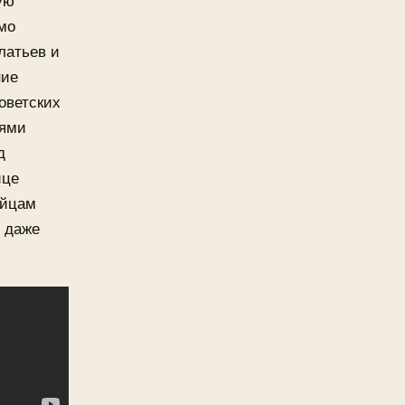
ую
мо
латьев и
ние
оветских
иями
д
ице
яйцам
и даже