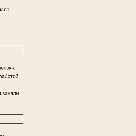
нала
енок».
работой
я заняли