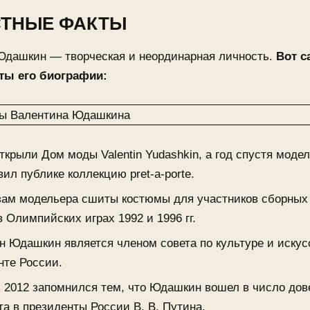
СТНЫЕ ФАКТЫ
Юдашкин — творческая и неординарная личность.
Вот 
ты его биографии:
открыли Дом моды Valentin Yudashkin, а год спустя моде
ил публике коллекцию pret-a-portе.
зам модельера сшиты костюмы для участников сборных
в Олимпийских играх 1992 и 1996 гг.
н Юдашкин является членом совета по культуре и искус
нте России.
 2012 запомнился тем, что Юдашкин вошел в число до
та в президенты России В. В. Путина.