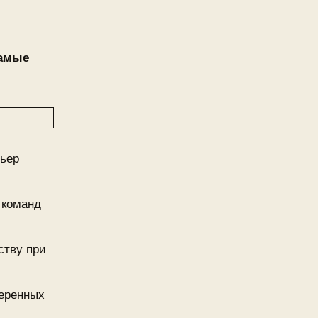
самые
льер
 команд
ству при
веренных