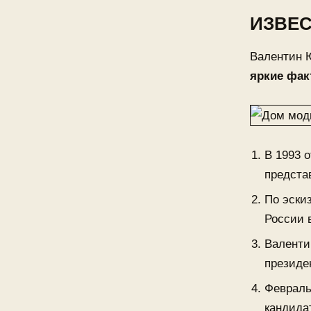
ИЗВЕ
Валентин 
яркие фак
В 1993 
представ
По эски
России 
Валенти
президе
Февраль
кандида