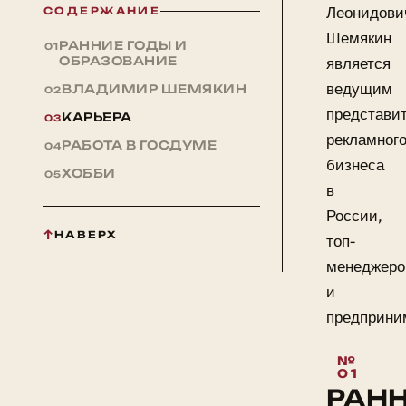
Леонидови
СОДЕРЖАНИЕ
Шемякин
РАННИЕ ГОДЫ И
ОБРАЗОВАНИЕ
является
ведущим
ВЛАДИМИР ШЕМЯКИН
представи
КАРЬЕРА
рекламног
РАБОТА В ГОСДУМЕ
бизнеса
ХОББИ
в
России,
НАВЕРХ
топ-
менеджер
и
предприни
РАН