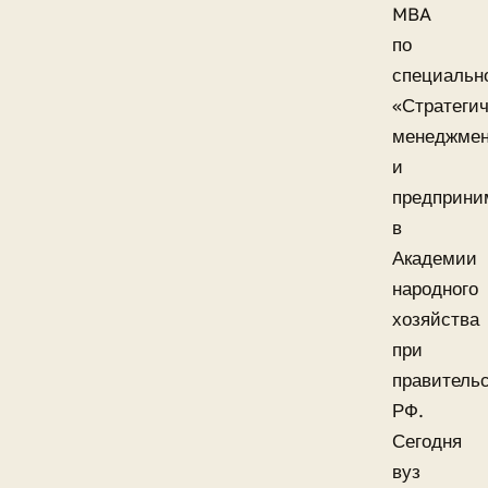
MBA
по
специальн
«Стратеги
менеджме
и
предприни
в
Академии
народного
хозяйства
при
правитель
РФ.
Сегодня
вуз