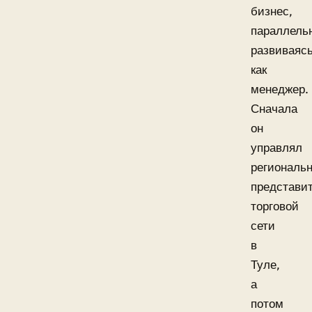
бизнес,
параллель
развиваяс
как
менеджер.
Сначала
он
управлял
региональ
представи
торговой
сети
в
Туле,
а
потом