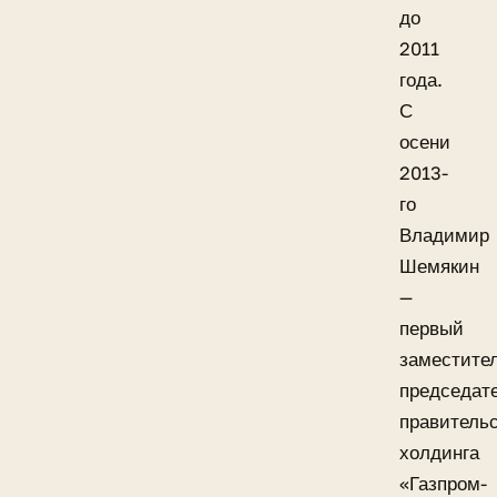
до
2011
года.
С
осени
2013-
го
Владимир
Шемякин
—
первый
заместите
председат
правитель
холдинга
«Газпром-