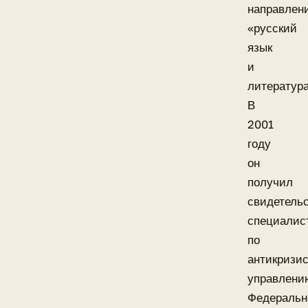
направлен
«русский
язык
и
литература
В
2001
году
он
получил
свидетель
специалис
по
антикризи
управлени
Федеральн