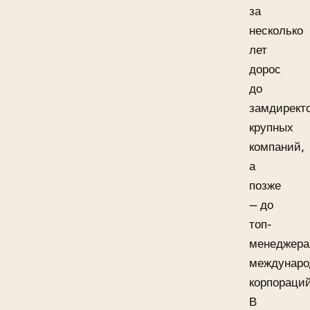
за
несколько
лет
дорос
до
замдирект
крупных
компаний,
а
позже
— до
топ-
менеджера
междунаро
корпораций
В