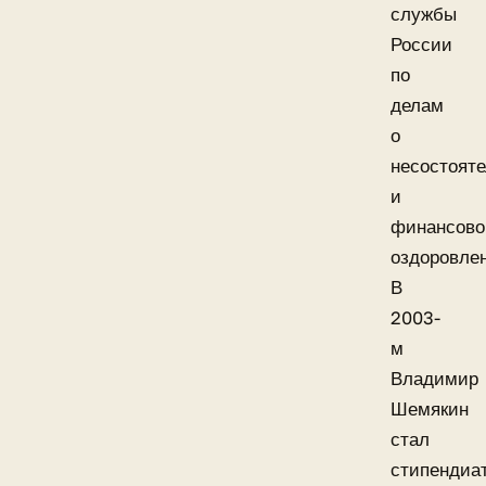
службы
России
по
делам
о
несостоят
и
финансов
оздоровле
В
2003-
м
Владимир
Шемякин
стал
стипендиа