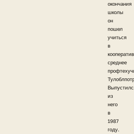
окончания
школы
он
пошел
учиться
в
кооперати
среднее
профтеху
Тулоблпот
Выпустилс
из
него
в
1987
году.