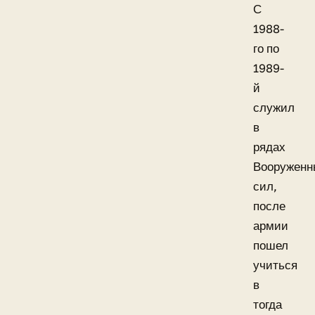
С
1988-
го по
1989-
й
служил
в
рядах
Вооруженн
сил,
после
армии
пошел
учиться
в
тогда