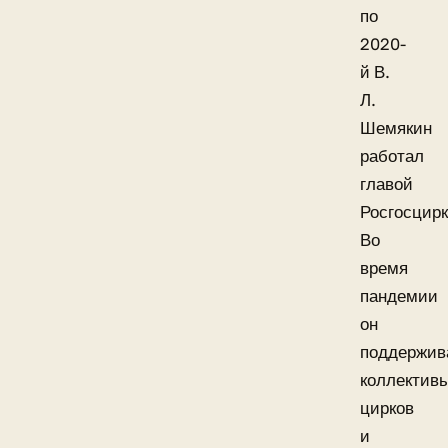
по
2020-
й В.
Л.
Шемякин
работал
главой
Росгосцирк
Во
время
пандемии
он
поддержив
коллектив
цирков
и