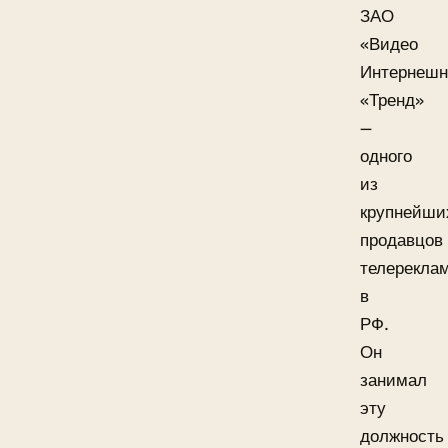
ЗАО
«Видео
Интернеш
«Тренд»
—
одного
из
крупнейши
продавцов
телерекла
в
РФ.
Он
занимал
эту
должность