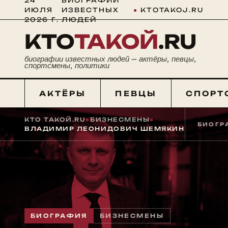
24
БИОГРАФИИ
ИЮЛЯ
ИЗВЕСТНЫХ
●
KTOTAKOJ.RU
2026 Г.
ЛЮДЕЙ
КТО
ТАКОЙ
.RU
биографии известных людей — актёры, певцы,
спортсмены, политики
АКТЁРЫ
ПЕВЦЫ
СПОРТ
КТО ТАКОЙ.RU
■
БИЗНЕСМЕНЫ
■
БИОГР
ВЛАДИМИР ЛЕОНИДОВИЧ ШЕМЯКИН
БИОГРАФИЯ
БИЗНЕСМЕНЫ