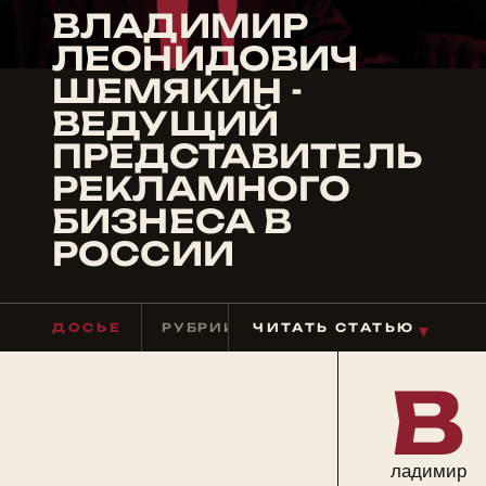
ВЛАДИМИР
ЛЕОНИДОВИЧ
ШЕМЯКИН -
ВЕДУЩИЙ
ПРЕДСТАВИТЕЛЬ
РЕКЛАМНОГО
БИЗНЕСА В
РОССИИ
ДОСЬЕ
РУБРИКА
ЧИТАТЬ СТАТЬЮ
БИЗНЕСМЕНЫ
ЧТЕН
▼
В
ладимир