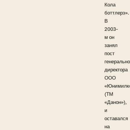
Кола
боттлерз».
В
2003-
м он
занял
пост
генерально
директора
ООО
«Юнимилк
(ТМ
«Данон»),
и
оставался
на