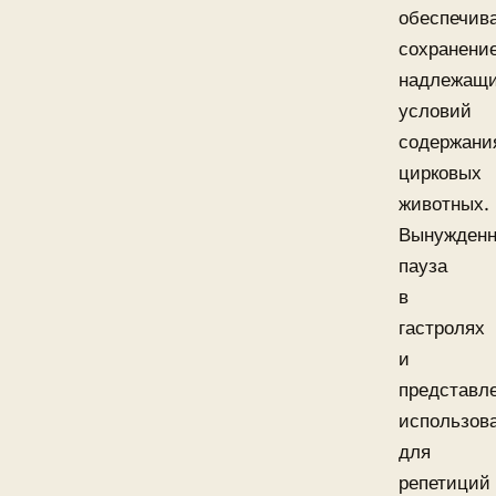
обеспечив
сохранени
надлежащ
условий
содержани
цирковых
животных.
Вынужденн
пауза
в
гастролях
и
представл
использов
для
репетиций