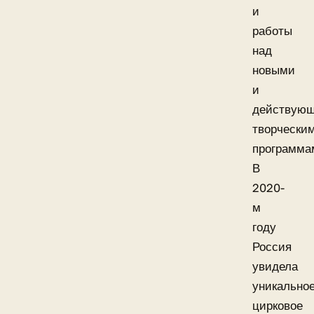
и
работы
над
новыми
и
действую
творчески
программа
В
2020-
м
году
Россия
увидела
уникально
цирковое