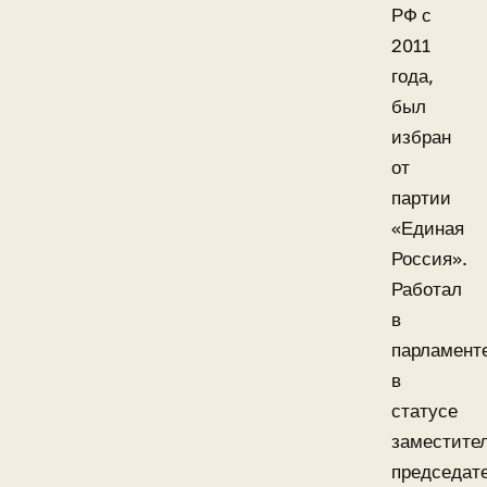
РФ с
2011
года,
был
избран
от
партии
«Единая
Россия».
Работал
в
парламент
в
статусе
заместите
председат