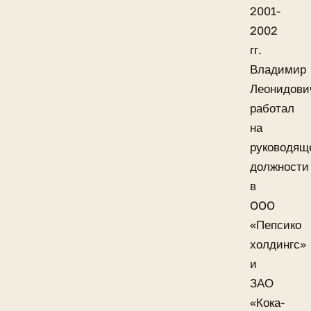
2001-
2002
гг.
Владимир
Леонидови
работал
на
руководящ
должности
в
OOO
«Пепсико
холдингс»
и
ЗАО
«Кока-