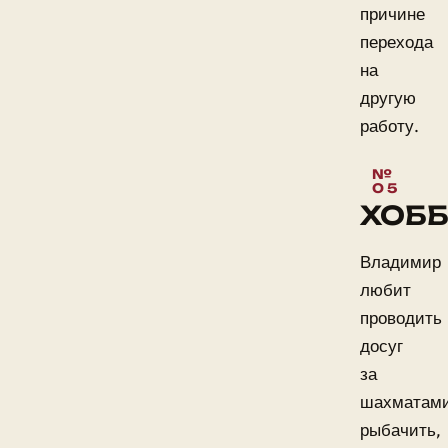
причине
перехода
на
другую
работу.
ХОБ
Владимир
любит
проводить
досуг
за
шахматами
рыбачить,