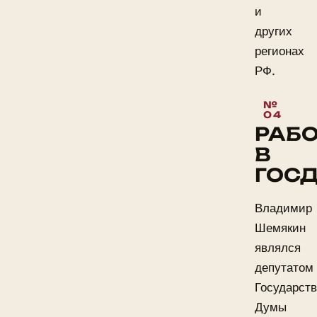
и
других
регионах
РФ.
РАБ
В
ГОС
Владимир
Шемякин
являлся
депутатом
Государст
Думы