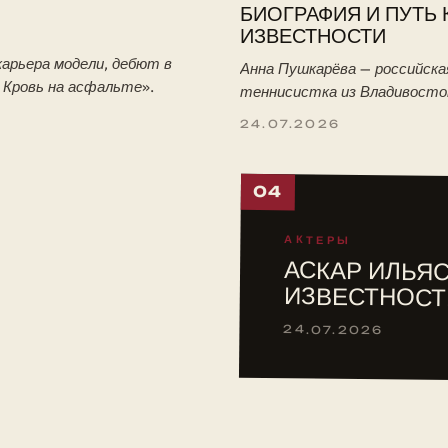
БИОГРАФИЯ И ПУТЬ 
ИЗВЕСТНОСТИ
арьера модели, дебют в
Анна Пушкарёва — российска
. Кровь на асфальте».
теннисистка из Владивосто
победительница юниорского
24.07.2026
Уимблдона-2026. Биография:
тренировки с отцом, путь в 
04
АКТЕРЫ
АСКАР ИЛЬЯС
ИЗВЕСТНОСТ
24.07.2026