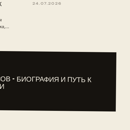
К
24.07.2026
я
ка,
 детство,
туре ITF.
ОВ - БИОГРАФИЯ И ПУТЬ К
И