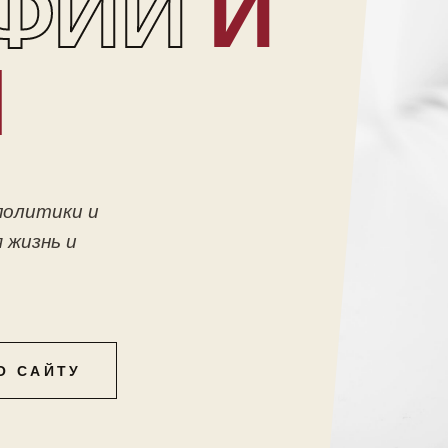
ФИИ
И
Ы
политики и
 жизнь и
О САЙТУ