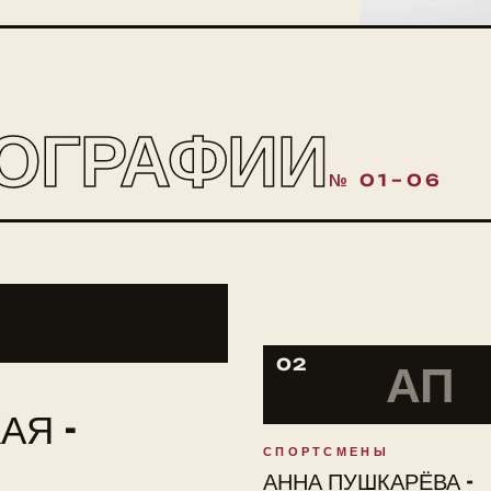
ОГРАФИИ
№ 01–06
02
АП
АЯ -
СПОРТСМЕНЫ
АННА ПУШКАРЁВА -