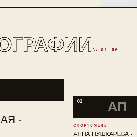
ОГРАФИИ
№ 01–06
02
АП
АЯ -
СПОРТСМЕНЫ
АННА ПУШКАРЁВА -