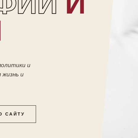
ФИИ
И
Ы
политики и
 жизнь и
О САЙТУ