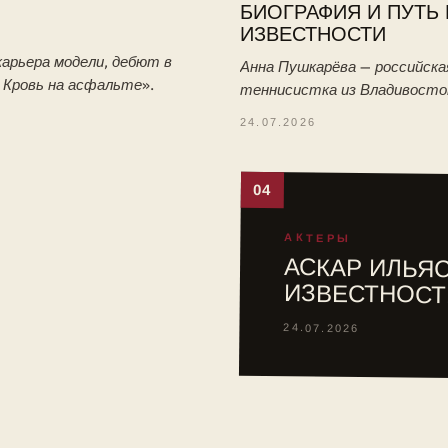
БИОГРАФИЯ И ПУТЬ 
ИЗВЕСТНОСТИ
арьера модели, дебют в
Анна Пушкарёва — российска
. Кровь на асфальте».
теннисистка из Владивосто
победительница юниорского
24.07.2026
Уимблдона-2026. Биография:
тренировки с отцом, путь в 
04
АКТЕРЫ
АСКАР ИЛЬЯС
ИЗВЕСТНОСТ
24.07.2026