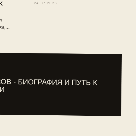
К
24.07.2026
я
ка,
 детство,
туре ITF.
ОВ - БИОГРАФИЯ И ПУТЬ К
И