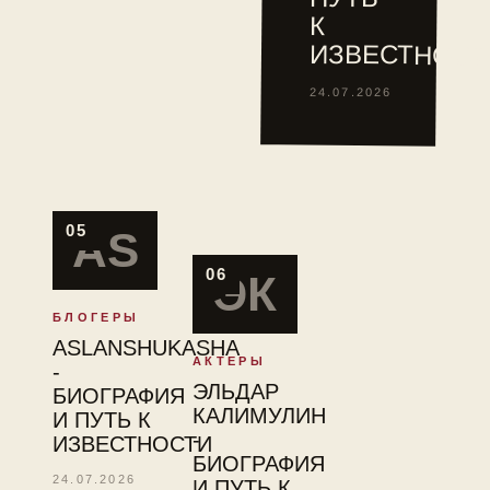
туре
К
ITF.
ИЗВЕСТНОСТ
24.07.2026
05
AS
06
ЭК
БЛОГЕРЫ
ASLANSHUKASHA
АКТЕРЫ
-
ЭЛЬДАР
БИОГРАФИЯ
КАЛИМУЛИН
И ПУТЬ К
-
ИЗВЕСТНОСТИ
БИОГРАФИЯ
24.07.2026
И ПУТЬ К