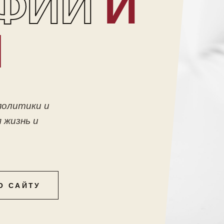
ФИИ
И
Ы
политики и
 жизнь и
О САЙТУ