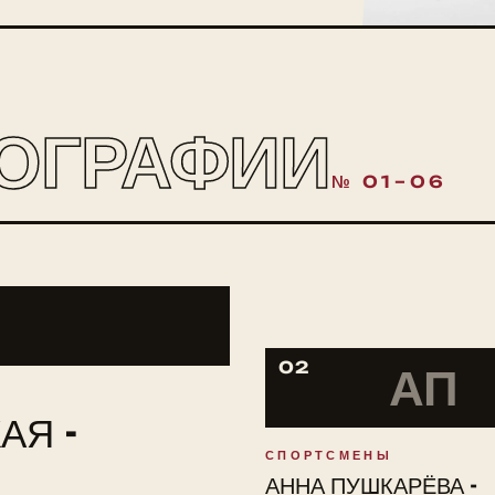
ОГРАФИИ
№ 01–06
02
АП
АЯ -
СПОРТСМЕНЫ
АННА ПУШКАРЁВА -