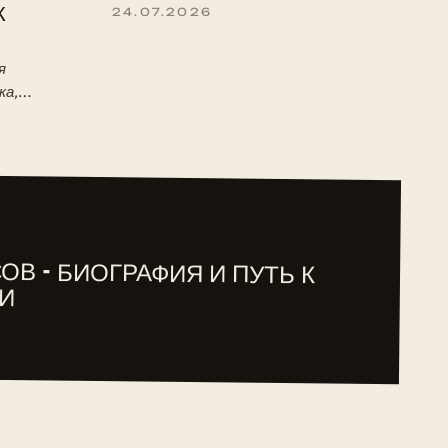
К
24.07.2026
я
ка,
 детство,
туре ITF.
ОВ - БИОГРАФИЯ И ПУТЬ К
И