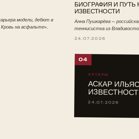
БИОГРАФИЯ И ПУТЬ 
ИЗВЕСТНОСТИ
арьера модели, дебют в
Анна Пушкарёва — российска
. Кровь на асфальте».
теннисистка из Владивосто
победительница юниорского
24.07.2026
Уимблдона-2026. Биография:
тренировки с отцом, путь в 
04
АКТЕРЫ
АСКАР ИЛЬЯС
ИЗВЕСТНОСТ
24.07.2026