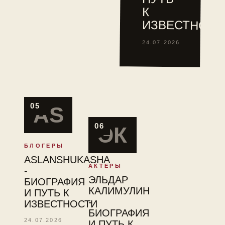
туре
К
ITF.
ИЗВЕСТНОСТ
24.07.2026
05
AS
06
ЭК
БЛОГЕРЫ
ASLANSHUKASHA
АКТЕРЫ
-
ЭЛЬДАР
БИОГРАФИЯ
КАЛИМУЛИН
И ПУТЬ К
-
ИЗВЕСТНОСТИ
БИОГРАФИЯ
24.07.2026
И ПУТЬ К