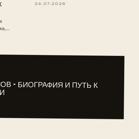
К
24.07.2026
я
ка,
 детство,
туре ITF.
ОВ - БИОГРАФИЯ И ПУТЬ К
И