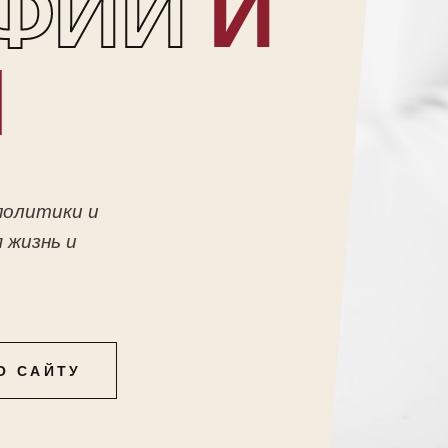
ФИИ
И
Ы
политики и
 жизнь и
О САЙТУ