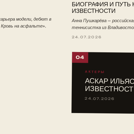
БИОГРАФИЯ И ПУТЬ 
ИЗВЕСТНОСТИ
арьера модели, дебют в
Анна Пушкарёва — российска
. Кровь на асфальте».
теннисистка из Владивосто
победительница юниорского
24.07.2026
Уимблдона-2026. Биография:
тренировки с отцом, путь в 
04
АКТЕРЫ
АСКАР ИЛЬЯС
ИЗВЕСТНОСТ
24.07.2026