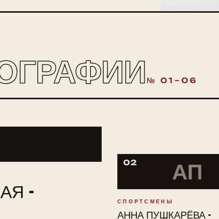
ОГРАФИИ
№ 01–06
02
АП
АЯ -
СПОРТСМЕНЫ
АННА ПУШКАРЁВА -