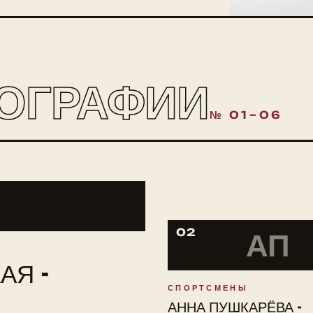
ОГРАФИИ
№ 01–06
02
АП
АЯ -
СПОРТСМЕНЫ
АННА ПУШКАРЁВА -