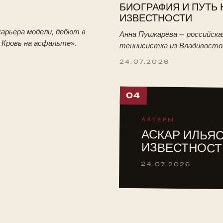
БИОГРАФИЯ И ПУТЬ 
ИЗВЕСТНОСТИ
арьера модели, дебют в
Анна Пушкарёва — российска
. Кровь на асфальте».
теннисистка из Владивосто
победительница юниорского
24.07.2026
Уимблдона-2026. Биография:
тренировки с отцом, путь в 
04
АКТЕРЫ
АСКАР ИЛЬЯС
ИЗВЕСТНОСТ
24.07.2026