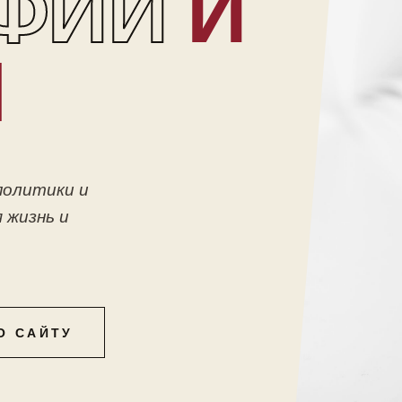
ФИИ
И
Ы
политики и
 жизнь и
О САЙТУ