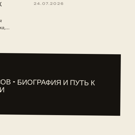
К
24.07.2026
я
ка,
 детство,
туре ITF.
ОВ - БИОГРАФИЯ И ПУТЬ К
И