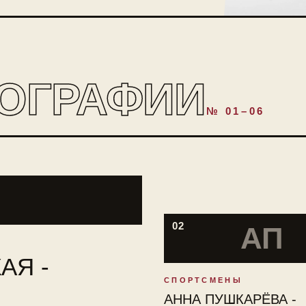
ОГРАФИИ
№ 01–06
02
АП
АЯ -
СПОРТСМЕНЫ
АННА ПУШКАРЁВА -