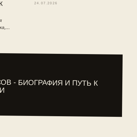
К
24.07.2026
я
ка,
 детство,
туре ITF.
ОВ - БИОГРАФИЯ И ПУТЬ К
И