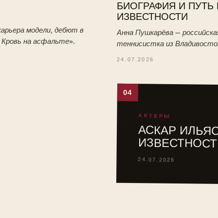
БИОГРАФИЯ И ПУТЬ 
ИЗВЕСТНОСТИ
арьера модели, дебют в
Анна Пушкарёва — российска
. Кровь на асфальте».
теннисистка из Владивосто
победительница юниорского
24.07.2026
Уимблдона-2026. Биография:
тренировки с отцом, путь в 
04
АКТЕРЫ
АСКАР ИЛЬЯС
ИЗВЕСТНОСТ
24.07.2026