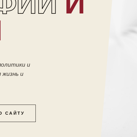
ФИИ
И
Ы
политики и
 жизнь и
О САЙТУ