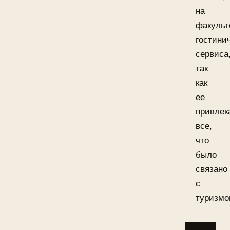
на
факульт
гостини
сервиса
так
как
ее
привлек
все,
что
было
связано
с
туризмо