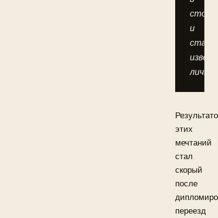
столи
и
стать
извес
лично
Результат
этих
мечтаний
стал
скорый
после
дипломиро
переезд