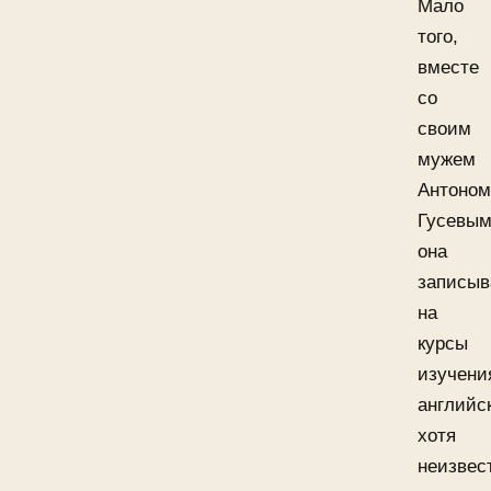
Мало
того,
вместе
со
своим
мужем
Антоно
Гусевы
она
записыв
на
курсы
изучени
английск
хотя
неизвес