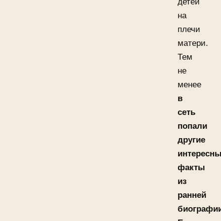
детей
на
плечи
матери.
Тем
не
менее
в
сеть
попали
другие
интересн
факты
из
ранней
биографи