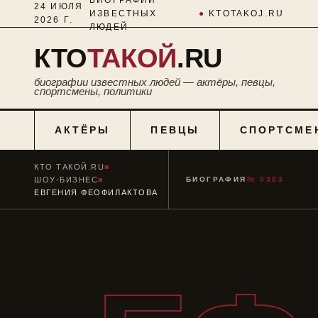
24 ИЮЛЯ
ИЗВЕСТНЫХ
●
KTOTAKOJ.RU
2026 Г.
ЛЮДЕЙ
КТО
ТАКОЙ
.RU
биографии известных людей — актёры, певцы,
спортсмены, политики
АКТЁРЫ
ПЕВЦЫ
СПОРТСМЕ
КТО ТАКОЙ.RU
■
ШОУ-БИЗНЕС
■
БИОГРАФИЯ
№ 0303
ЕВГЕНИЯ ФЕОФИЛАКТОВА