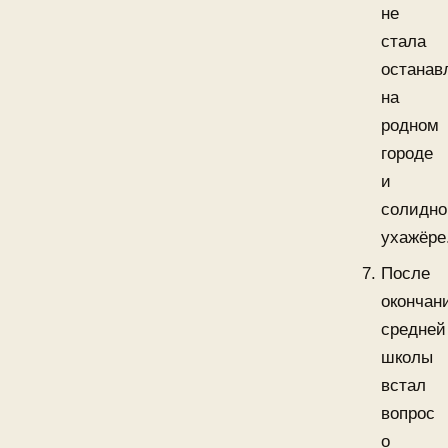
не
стала
останав
на
родном
городе
и
солидн
ухажёре
После
окончан
средней
школы
встал
вопрос
о