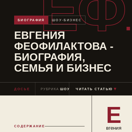
ЕФ
БИОГРАФИЯ
ШОУ-БИЗНЕС
ЕВГЕНИЯ
ФЕОФИЛАКТОВА -
БИОГРАФИЯ,
СЕМЬЯ И БИЗНЕС
▼
ДОСЬЕ
РУБРИКА
ШОУ-БИЗНЕС
ЧИТАТЬ СТАТЬЮ
ЧТЕНИЕ
≈ 10 М
Е
СОДЕРЖАНИЕ
вгения