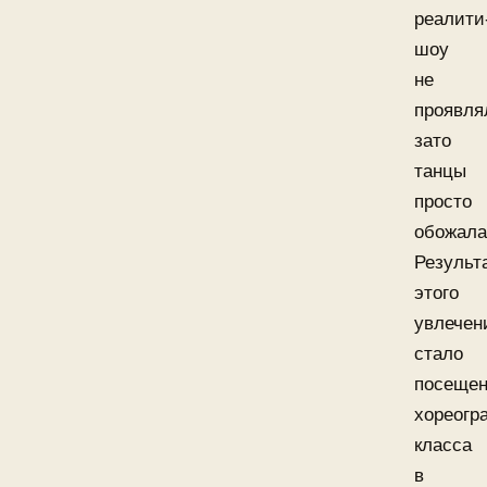
реалити
шоу
не
проявля
зато
танцы
просто
обожала
Результ
этого
увлечен
стало
посеще
хореогр
класса
в