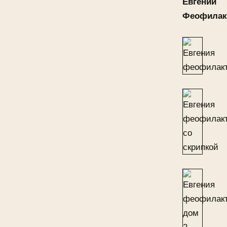
Евгении
Феофилак