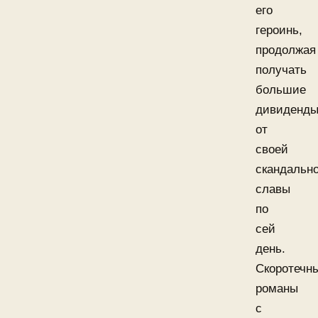
его
героинь,
продолжая
получать
большие
дивиденд
от
своей
скандальн
славы
по
сей
день.
Скоротечн
романы
с