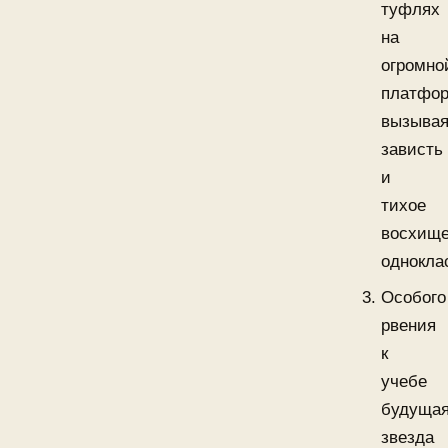
туфлях
на
огромно
платфор
вызыва
зависть
и
тихое
восхищ
однокла
Особого
рвения
к
учебе
будуща
звезда