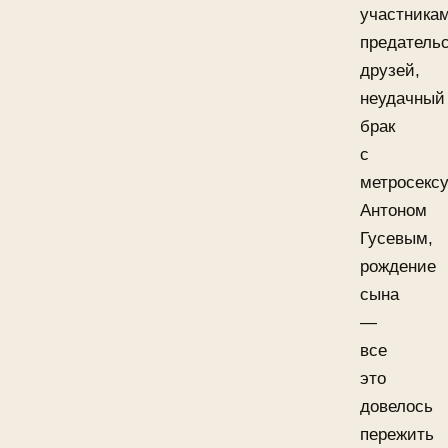
участника
предатель
друзей,
неудачный
брак
с
метросекс
Антоном
Гусевым,
рождение
сына
—
все
это
довелось
пережить