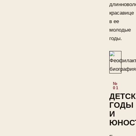
длинновол
красавице
в ее
молодые
годы.
ДЕТСК
ГОДЫ
И
ЮНОС