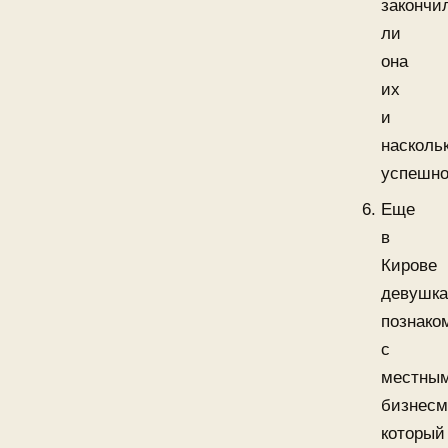
закончи
ли
она
их
и
насколь
успешно
Еще
в
Кирове
девушк
познако
с
местны
бизнесм
который