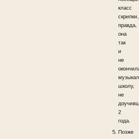
класс
скрипки,
правда,
она
так
и
не
окончил
музыка
школу,
не
доучив
2
года.
Позже