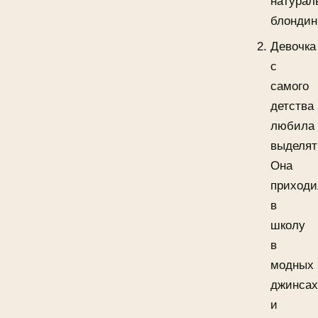
натурал
блондин
Девочка
с
самого
детства
любила
выделят
Она
приходи
в
школу
в
модных
джинса
и