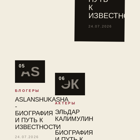
туре
К
ITF.
ИЗВЕСТНОСТ
24.07.2026
05
AS
06
ЭК
БЛОГЕРЫ
ASLANSHUKASHA
АКТЕРЫ
-
ЭЛЬДАР
БИОГРАФИЯ
КАЛИМУЛИН
И ПУТЬ К
-
ИЗВЕСТНОСТИ
БИОГРАФИЯ
24.07.2026
И ПУТЬ К