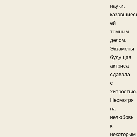
науки,
казавшиес
ей
тёмным
делом.
Экзамены
будущая
актриса
сдавала
с
хитростью
Несмотря
на
нелюбовь
к
некоторым