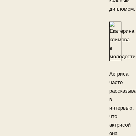
красным
дипломом.
Актриса
часто
рассказыв
в
интервью,
что
актрисой
она