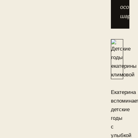
особы
шарм.
Екатерина
вспоминае
детские
годы
с
улыбкой