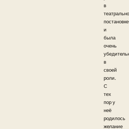
в
театральн
постановке
и
была
очень
убедитель
в
своей
роли.
С
тех
пор у
неё
родилось
желание