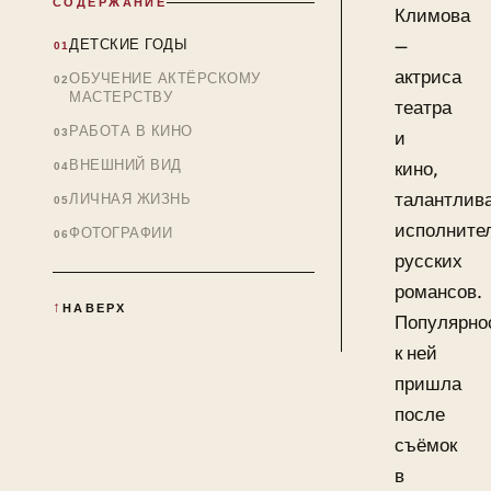
СОДЕРЖАНИЕ
Климова
—
ДЕТСКИЕ ГОДЫ
актриса
ОБУЧЕНИЕ АКТЁРСКОМУ
МАСТЕРСТВУ
театра
РАБОТА В КИНО
и
ВНЕШНИЙ ВИД
кино,
талантлив
ЛИЧНАЯ ЖИЗНЬ
исполните
ФОТОГРАФИИ
русских
романсов.
НАВЕРХ
Популярно
к ней
пришла
после
съёмок
в