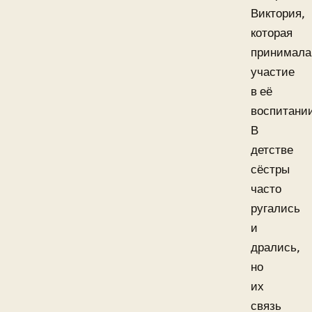
Виктория,
которая
принимала
участие
в её
воспитани
В
детстве
сёстры
часто
ругались
и
дрались,
но
их
связь