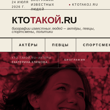
24 ИЮЛЯ
ИЗВЕСТНЫХ
●
KTOTAKOJ.RU
2026 Г.
ЛЮДЕЙ
КТО
ТАКОЙ
.RU
биографии известных людей — актёры, певцы,
спортсмены, политики
АКТЁРЫ
ПЕВЦЫ
СПОРТСМЕ
КТО ТАКОЙ.RU
■
АКТЕРЫ
■
БИОГРАФИЯ
№ 0383
ЕКАТЕРИНА КЛИМОВА