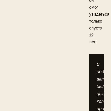
он
смог
увидеться
только
спустя
12
лет.
В
роду
актри
были
цыгане
котор
прихо