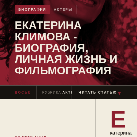
БИОГРАФИЯ
АКТЕРЫ
ЕКАТЕРИНА
КЛИМОВА -
БИОГРАФИЯ,
ЛИЧНАЯ ЖИЗНЬ И
ФИЛЬМОГРАФИЯ
ДОСЬЕ
РУБРИКА
АКТЕРЫ
ЧИТАТЬ СТАТЬЮ
ЧТЕНИЕ
≈ 11 МИН
▼
Е
катерина