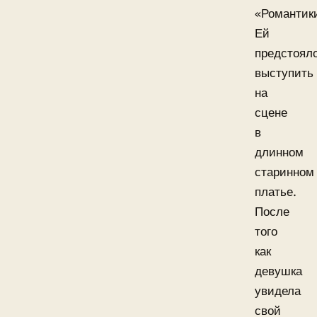
«Романтик
Ей
предстоял
выступить
на
сцене
в
длинном
старинном
платье.
После
того
как
девушка
увидела
свой