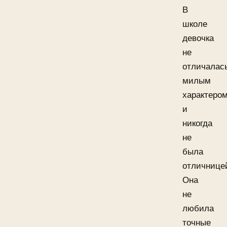
В
школе
девочка
не
отличалас
милым
характеро
и
никогда
не
была
отличнице
Она
не
любила
точные