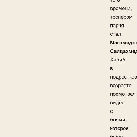
времени,
тренером
парня
стал
Магомедо
Саидахме
Хабиб
в
подростко
возрасте
посмотрел
видео
с
боями,
которое
было