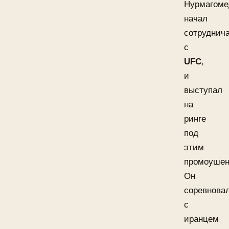
Нурмагоме
начал
сотруднич
с
UFC
,
и
выступал
на
ринге
под
этим
промоушен
Он
соревнова
с
иранцем