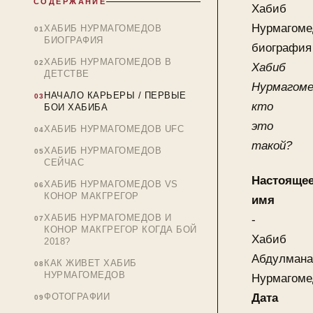
СОДЕРЖАНИЕ
Хабиб
Нурмагоме
ХАБИБ НУРМАГОМЕДОВ
БИОГРАФИЯ
биография
ХАБИБ НУРМАГОМЕДОВ В
Хабиб
ДЕТСТВЕ
Нурмагоме
НАЧАЛО КАРЬЕРЫ / ПЕРВЫЕ
кто
БОИ ХАБИБА
это
ХАБИБ НУРМАГОМЕДОВ UFC
такой?
ХАБИБ НУРМАГОМЕДОВ
СЕЙЧАС
Настояще
ХАБИБ НУРМАГОМЕДОВ VS
КОНОР МАКГРЕГОР
имя
ХАБИБ НУРМАГОМЕДОВ И
-
КОНОР МАКГРЕГОР КОГДА БОЙ
Хабиб
2018?
Абдулмана
КАК ЖИВЕТ ХАБИБ
НУРМАГОМЕДОВ
Нурмагоме
Дата
ФОТОГРАФИИ