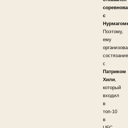
соревнова
с
Нурмагом
Поэтому,
ему
организов
состязани
с
Патриком
Хили
,
который
входил
в
топ-10
в
UFC.