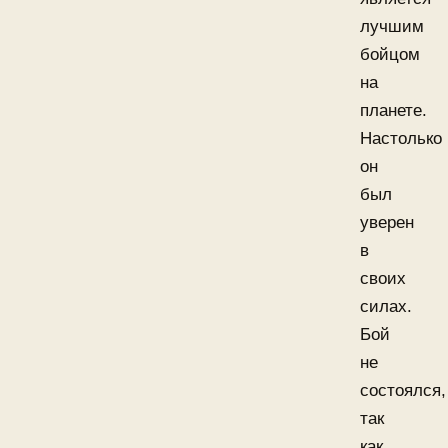
лучшим
бойцом
на
планете.
Настолько
он
был
уверен
в
своих
силах.
Бой
не
состоялся,
так
как