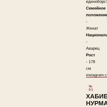
единоборс
Семейное
положени
-
Женат
Национал
-
Аварец
Рост
- 178
см
instagram.
ХАБИ
НУРМ