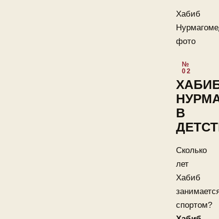
Хабиб
Нурмагоме
фото
ХАБИ
НУРМ
В
ДЕТСТ
Сколько
лет
Хабиб
занимаетс
спортом?
Хабиб