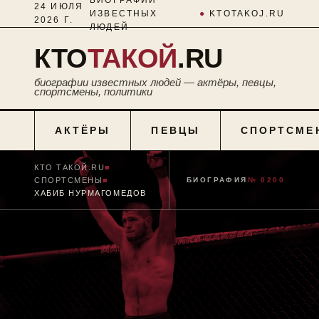
24 ИЮЛЯ
ИЗВЕСТНЫХ
●
KTOTAKOJ.RU
2026 Г.
ЛЮДЕЙ
КТО
ТАКОЙ
.RU
биографии известных людей — актёры, певцы,
спортсмены, политики
АКТЁРЫ
ПЕВЦЫ
СПОРТСМЕ
КТО ТАКОЙ.RU
■
СПОРТСМЕНЫ
■
БИОГРАФИЯ
№ 0200
ХАБИБ НУРМАГОМЕДОВ