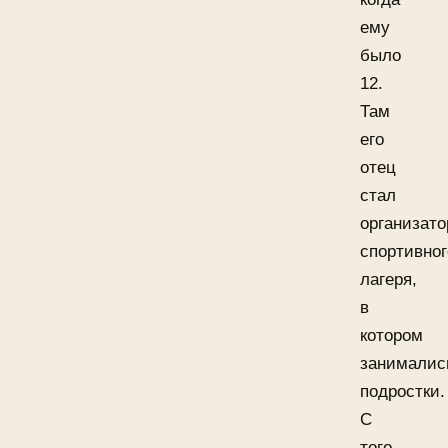
ему
было
12.
Там
его
отец
стал
организат
спортивног
лагеря,
в
котором
занималис
подростки.
С
того