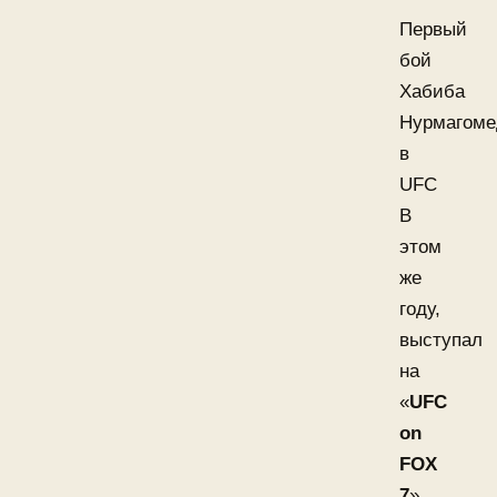
Первый
бой
Хабиба
Нурмагоме
в
UFC
В
этом
же
году,
выступал
на
«
UFC
on
FOX
7
»