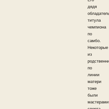
дядя
обладател
титула
чемпиона
по
самбо.
Некоторые
из
родственн
по
линии
матери
тоже
были
мастерами
спорта,