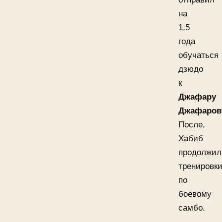
на
1,5
года
обучаться
дзюдо
к
Джафару
Джафаров
После,
Хабиб
продолжил
тренировк
по
боевому
самбо.