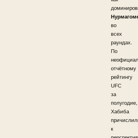
доминиров
Нурмагом
во
всех
раундах.
По
неофициа
отчётному
рейтингу
UFC
за
полугодие,
Хабиба
причислил
к
перспекти