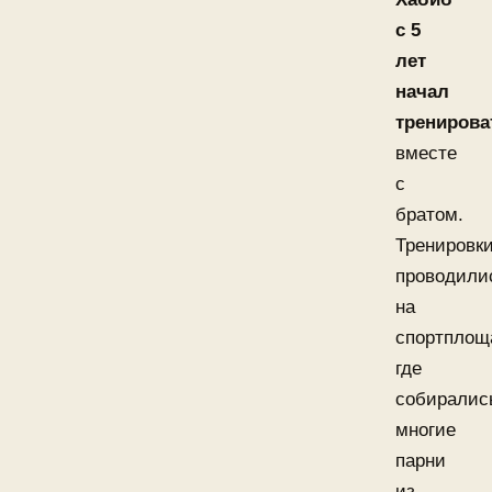
с 5
лет
начал
тренирова
вместе
с
братом.
Тренировк
проводили
на
спортплощ
где
собиралис
многие
парни
из