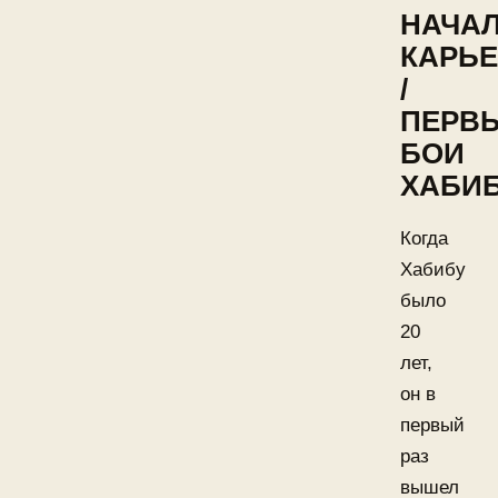
НАЧА
КАРЬ
/
ПЕРВ
БОИ
ХАБИ
Когда
Хабибу
было
20
лет,
он в
первый
раз
вышел