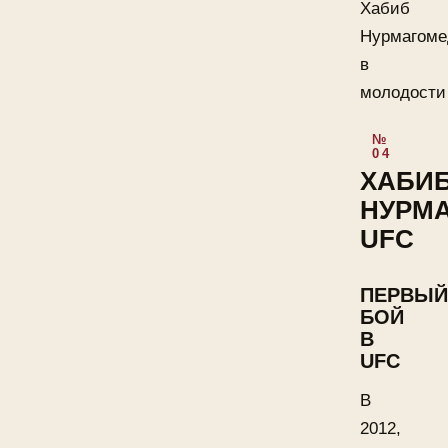
Хабиб
Нурмагоме
в
молодости
ХАБИ
НУРМ
UFC
ПЕРВЫЙ
БОЙ
В
UFC
В
2012,