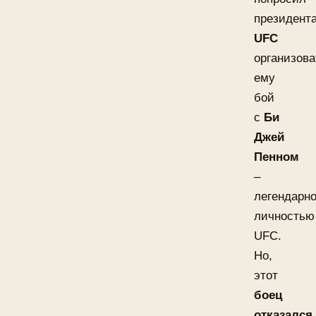
президент
UFC
организова
ему
бой
с
Би
Джей
Пенном
–
легендарн
личностью
UFC.
Но,
этот
боец
отказался