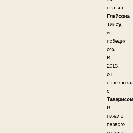
против
Глейсона
Тибау
,
и
победил
его.
В
2013,
он
соревнова
с
Таварисо
В
начале
первого
раунда,