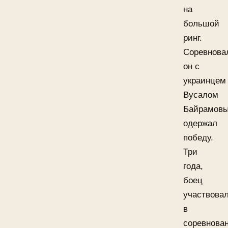
на
большой
ринг.
Соревнова
он с
украинцем
Вусалом
Байрамовы
одержал
победу.
Три
года,
боец
участвова
в
соревнова