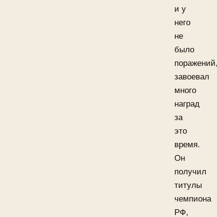
и у
него
не
было
поражений
завоевал
много
наград
за
это
время.
Он
получил
титулы
чемпиона
РФ,