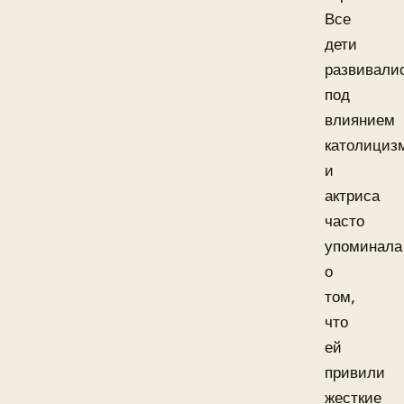
Все
дети
развивали
под
влиянием
католициз
и
актриса
часто
упоминала
о
том,
что
ей
привили
жесткие