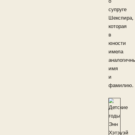
о
супруге
Шекспира,
которая
в
юности
имела
аналогичн
имя
и
фамилию.