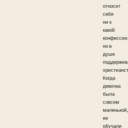
относит
себя
ни к
какой
конфессии
но в
душе
поддержив
христианст
Когда
девочка
была
совсем
маленькой
ее
обучали