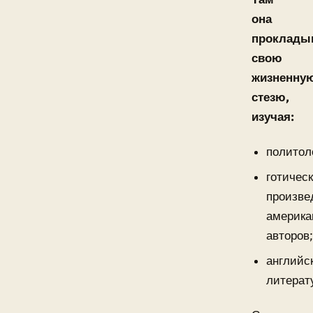
она
проклады
свою
жизненну
стезю,
изучая:
политол
готичес
произве
америка
авторов
английс
литерат