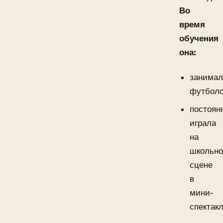
Во
время
обучения
она:
занимал
футбол
постоян
играла
на
школьн
сцене
в
мини-
спектакл