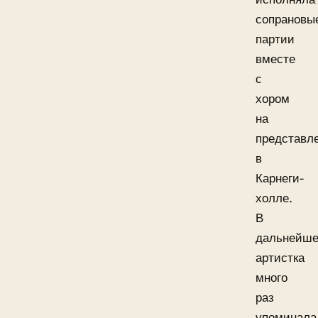
сопрановы
партии
вместе
с
хором
на
представл
в
Карнеги-
холле.
В
дальнейш
артистка
много
раз
упоминала