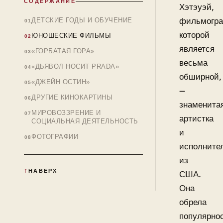
СОДЕРЖАНИЕ
Хэтэуэй,
фильмогр
ДЕТСКИЕ ГОДЫ И ОБУЧЕНИЕ
которой
ЮНОШЕСКИЕ ФИЛЬМЫ
является
«ГОРБАТАЯ ГОРА»
весьма
«ДЬЯВОЛ НОСИТ PRADA»
обширной,
«ДЖЕЙН ОСТИН»
—
ДРУГИЕ КИНОКАРТИНЫ
знаменита
МИРОВОЗЗРЕНИЕ И
артистка
СОЦИАЛЬНАЯ ДЕЯТЕЛЬНОСТЬ
и
ФОТОГРАФИИ
исполните
из
НАВЕРХ
США.
Она
обрела
популярно