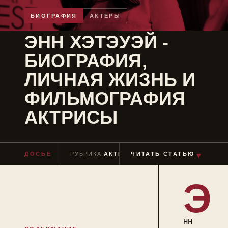
БИОГРАФИЯ
АКТЕРЫ
ЭНН ХЭТЭУЭЙ -
БИОГРАФИЯ,
ЛИЧНАЯ ЖИЗНЬ И
ФИЛЬМОГРАФИЯ
АКТРИСЫ
ДОСЬЕ
РУБРИКА
АКТЕРЫ
ЧИТАТЬ СТАТЬЮ
ЧТЕНИЕ
≈ 12 МИН
▼
Э
нн