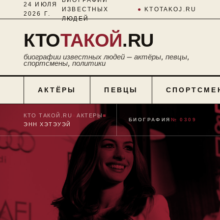
24 ИЮЛЯ
ИЗВЕСТНЫХ
●
KTOTAKOJ.RU
2026 Г.
ЛЮДЕЙ
КТО
ТАКОЙ
.RU
биографии известных людей — актёры, певцы,
спортсмены, политики
АКТЁРЫ
ПЕВЦЫ
СПОРТСМЕ
КТО ТАКОЙ.RU
■
АКТЕРЫ
■
БИОГРАФИЯ
№ 0309
ЭНН ХЭТЭУЭЙ