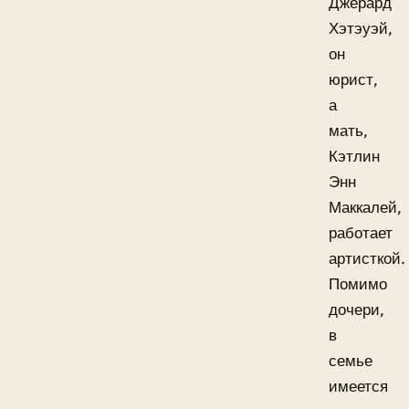
Джерард
Хэтэуэй,
он
юрист,
а
мать,
Кэтлин
Энн
Маккалей,
работает
артисткой.
Помимо
дочери,
в
семье
имеется