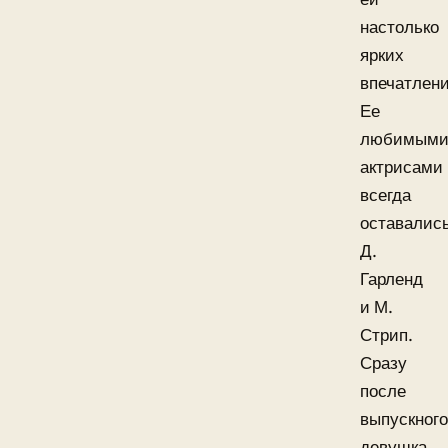
настолько
ярких
впечатлени
Ее
любимым
актрисами
всегда
оставалис
Д.
Гарленд
и М.
Стрип.
Сразу
после
выпускного
девушка