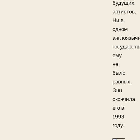
будущих
артистов.
Ни в
одном
англоязыч
государств
ему
не
было
равных.
Энн
окончила
его в
1993
году.