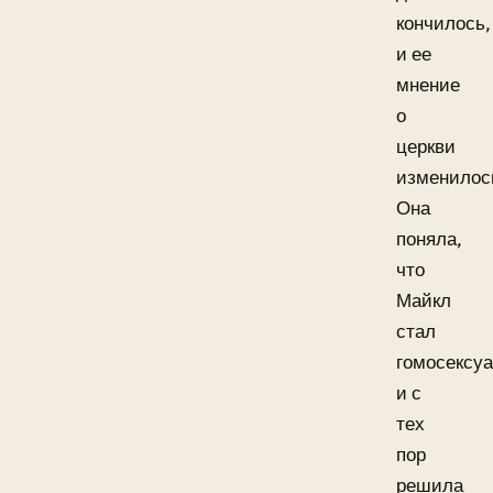
кончилось,
и ее
мнение
о
церкви
изменилос
Она
поняла,
что
Майкл
стал
гомосексу
и с
тех
пор
решила