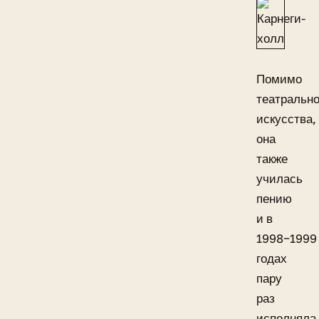
Помимо
театрально
искусства,
она
также
училась
пению
и в
1998−1999
годах
пару
раз
исполняла