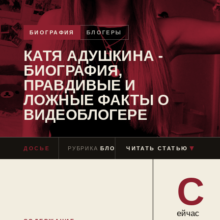
БИОГРАФИЯ
БЛОГЕРЫ
КАТЯ АДУШКИНА -
БИОГРАФИЯ,
ПРАВДИВЫЕ И
ЛОЖНЫЕ ФАКТЫ О
ВИДЕОБЛОГЕРЕ
ДОСЬЕ
РУБРИКА
БЛОГЕРЫ
ЧИТАТЬ СТАТЬЮ
ЧТЕНИЕ
≈ 8 МИН
▼
С
ейчас