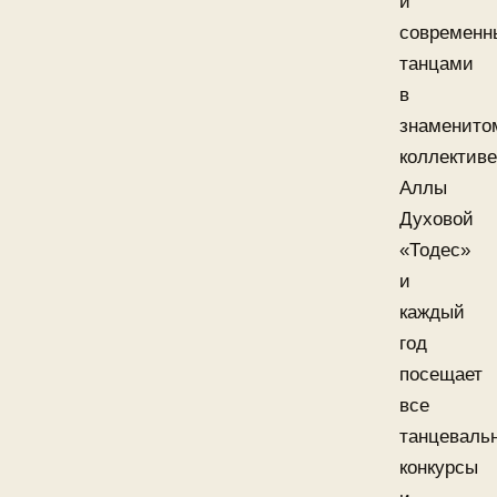
и
современ
танцами
в
знаменито
коллективе
Аллы
Духовой
«Тодес»
и
каждый
год
посещает
все
танцеваль
конкурсы