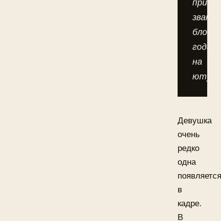
присв
звание
блоге
года
на
ютубе
Девушка
очень
редко
одна
появляетс
в
кадре.
В