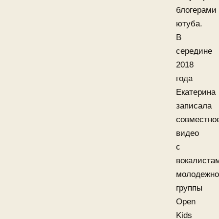
блогерами
ютуба.
В
середине
2018
года
Екатерина
записала
совместно
видео
с
вокалиста
молодежн
группы
Open
Kids