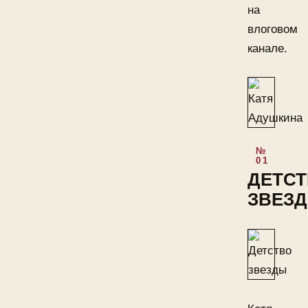
на
влоговом
канале.
ДЕТС
ЗВЕЗ