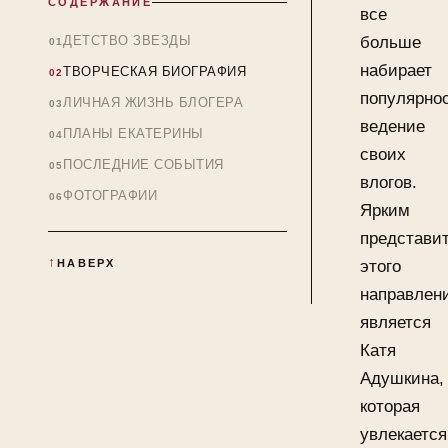
СОДЕРЖАНИЕ
все
ДЕТСТВО ЗВЕЗДЫ
больше
набирает
ТВОРЧЕСКАЯ БИОГРАФИЯ
популярно
ЛИЧНАЯ ЖИЗНЬ БЛОГЕРА
ведение
ПЛАНЫ ЕКАТЕРИНЫ
своих
ПОСЛЕДНИЕ СОБЫТИЯ
влогов.
ФОТОГРАФИИ
Ярким
представи
НАВЕРХ
этого
направлен
является
Катя
Адушкина,
которая
увлекается