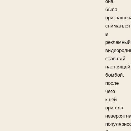
она
была
приглашен
сниматься
в
рекламный
видеороли
ставший
настоящей
бомбой,
после
чего
к ней
пришла
невероятн
популярнос