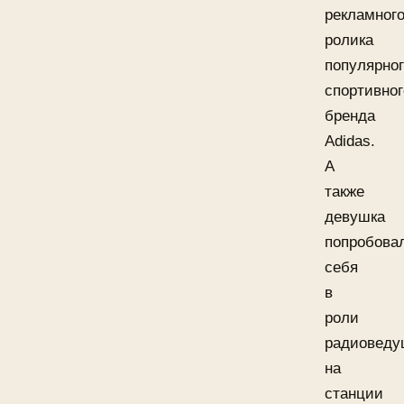
рекламног
ролика
популярно
спортивног
бренда
Adidas.
А
также
девушка
попробова
себя
в
роли
радиоведу
на
станции