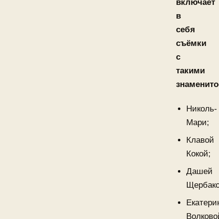
включает
в
себя
съёмки
с
такими
знаменито
Николь-
Мари;
Клавой
Кокой;
Дашей
Щербако
Екатери
Волково