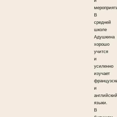
и
мероприят
В
средней
школе
Адушкина
хорошо
учится
и
усиленно
изучает
французск
и
английски
языки.
В