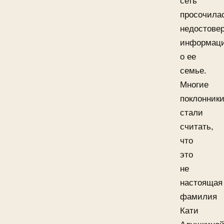
сеть
просочила
недостове
информац
о ее
семье.
Многие
поклонник
стали
считать,
что
это
не
настоящая
фамилия
Кати