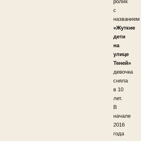
ролик
с
названием
«Жуткие
дети
на
улице
Теней»
девочка
сняла
в 10
лет.
В
начале
2016
года