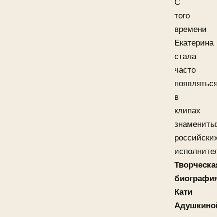
С
того
времени
Екатерина
стала
часто
появлятьс
в
клипах
знамениты
российски
исполните
Творческа
биографи
Кати
Адушкино