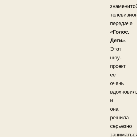
знаменито
телевизио
передаче
«Голос.
Дети»
.
Этот
шоу-
проект
ее
очень
вдохновил
и
она
решила
серьезно
заниматьс