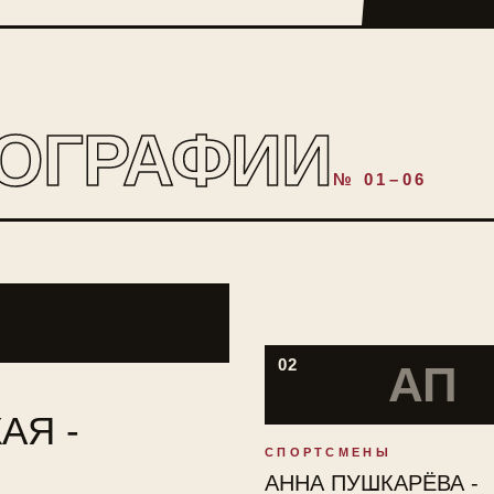
ОГРАФИИ
№ 01–06
02
АП
АЯ -
СПОРТСМЕНЫ
АННА ПУШКАРЁВА -