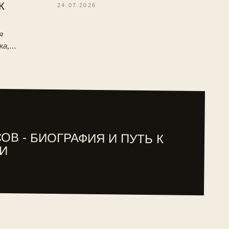
К
24.07.2026
я
ка,
 детство,
туре ITF.
ОВ - БИОГРАФИЯ И ПУТЬ К
И