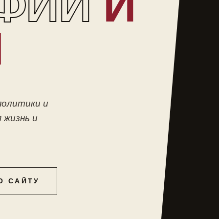
ФИИ
И
Ы
политики и
 жизнь и
О САЙТУ