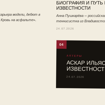
БИОГРАФИЯ И ПУТЬ 
ИЗВЕСТНОСТИ
арьера модели, дебют в
Анна Пушкарёва — российска
. Кровь на асфальте».
теннисистка из Владивосто
победительница юниорского
24.07.2026
Уимблдона-2026. Биография:
тренировки с отцом, путь в 
04
АКТЕРЫ
АСКАР ИЛЬЯС
ИЗВЕСТНОСТ
24.07.2026