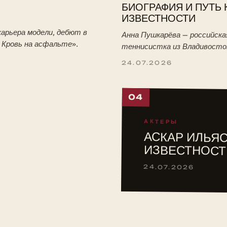
БИОГРАФИЯ И ПУТЬ 
ИЗВЕСТНОСТИ
арьера модели, дебют в
Анна Пушкарёва — российска
. Кровь на асфальте».
теннисистка из Владивосто
победительница юниорского
24.07.2026
Уимблдона-2026. Биография:
тренировки с отцом, путь в 
04
АКТЕРЫ
АСКАР ИЛЬЯС
ИЗВЕСТНОСТ
24.07.2026