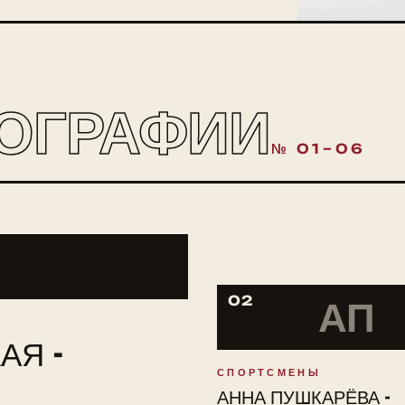
ОГРАФИИ
№ 01–06
02
АП
АЯ -
СПОРТСМЕНЫ
АННА ПУШКАРЁВА -