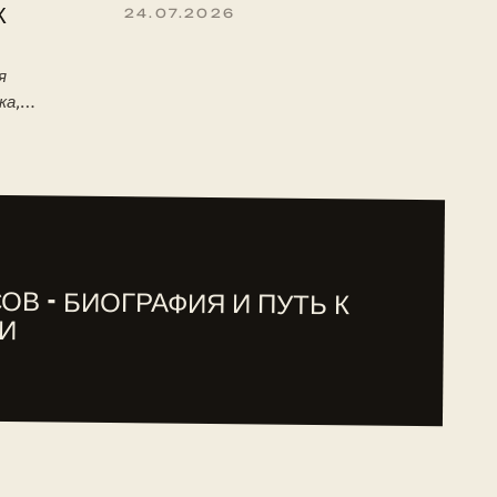
К
24.07.2026
я
ка,
 детство,
туре ITF.
ОВ - БИОГРАФИЯ И ПУТЬ К
И