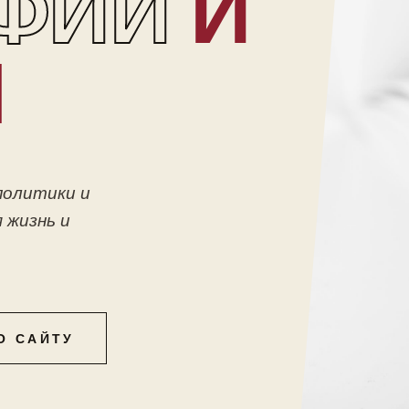
ФИИ
И
Ы
политики и
 жизнь и
О САЙТУ