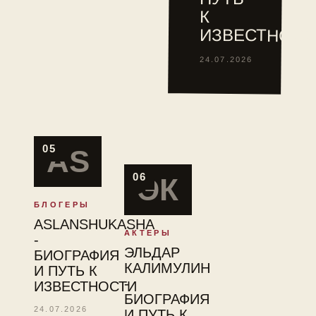
туре
К
ITF.
ИЗВЕСТНОСТ
24.07.2026
05
AS
06
ЭК
БЛОГЕРЫ
ASLANSHUKASHA
АКТЕРЫ
-
ЭЛЬДАР
БИОГРАФИЯ
КАЛИМУЛИН
И ПУТЬ К
-
ИЗВЕСТНОСТИ
БИОГРАФИЯ
24.07.2026
И ПУТЬ К