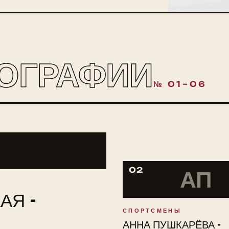
ОГРАФИИ
№ 01–06
02
АП
АЯ -
СПОРТСМЕНЫ
АННА ПУШКАРЁВА -