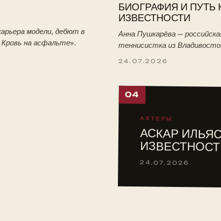
БИОГРАФИЯ И ПУТЬ 
ИЗВЕСТНОСТИ
арьера модели, дебют в
Анна Пушкарёва — российска
. Кровь на асфальте».
теннисистка из Владивосто
победительница юниорского
24.07.2026
Уимблдона-2026. Биография:
тренировки с отцом, путь в 
04
АКТЕРЫ
АСКАР ИЛЬЯС
ИЗВЕСТНОСТ
24.07.2026