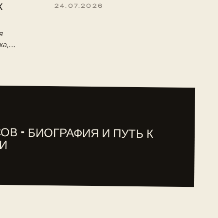
К
24.07.2026
я
ка,
 детство,
туре ITF.
ОВ - БИОГРАФИЯ И ПУТЬ К
И