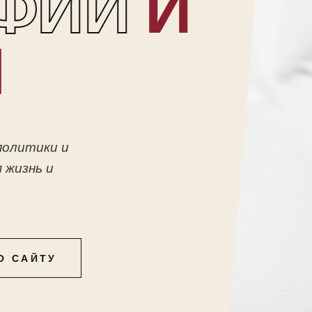
ФИИ
И
Ы
политики и
 жизнь и
О САЙТУ