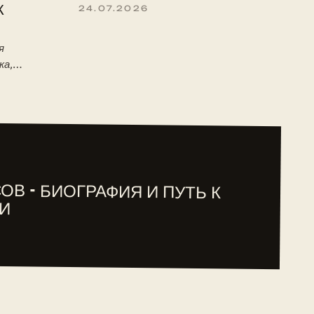
К
24.07.2026
я
ка,
 детство,
туре ITF.
ОВ - БИОГРАФИЯ И ПУТЬ К
И