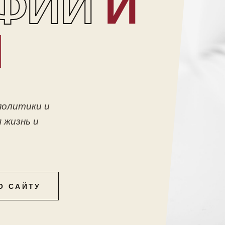
ФИИ
И
Ы
политики и
 жизнь и
О САЙТУ