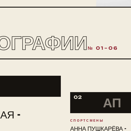
ОГРАФИИ
№ 01–06
02
АП
АЯ -
СПОРТСМЕНЫ
АННА ПУШКАРЁВА -