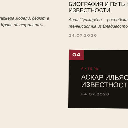
БИОГРАФИЯ И ПУТЬ 
ИЗВЕСТНОСТИ
арьера модели, дебют в
Анна Пушкарёва — российска
. Кровь на асфальте».
теннисистка из Владивосто
победительница юниорского
24.07.2026
Уимблдона-2026. Биография:
тренировки с отцом, путь в 
04
АКТЕРЫ
АСКАР ИЛЬЯС
ИЗВЕСТНОСТ
24.07.2026