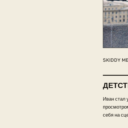
SKIDDY ME
ДЕТС
Иван стал 
просмотром
себя на сц