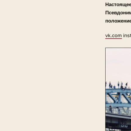
Настоящее
Псевдони
положени
vk.com
ins