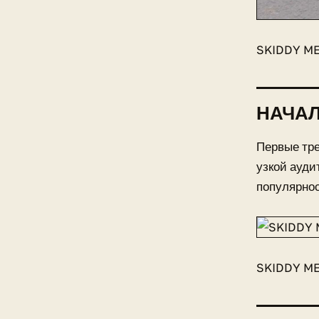
SKIDDY ME
НАЧАЛ
Первые тре
узкой ауди
популярнос
SKIDDY ME