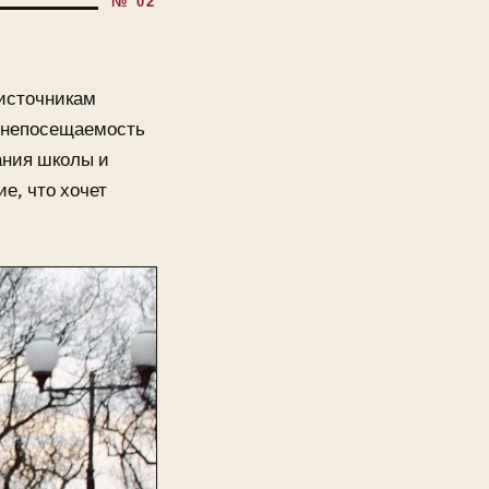
 источникам
за непосещаемость
чания школы и
е, что хочет