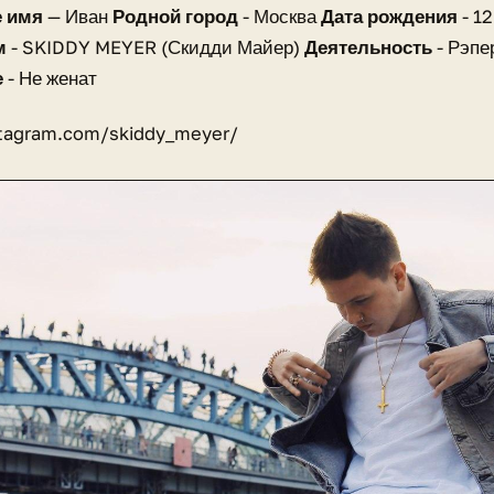
 имя
— Иван
Родной город
- Москва
Дата рождения
- 1
м
- SKIDDY MEYER (Скидди Майер)
Деятельность
- Рэпе
е
- Не женат
tagram.com/skiddy_meyer/